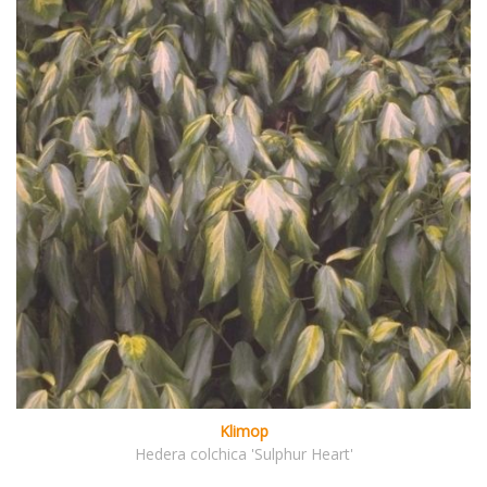
Klimop
Hedera colchica 'Sulphur Heart'