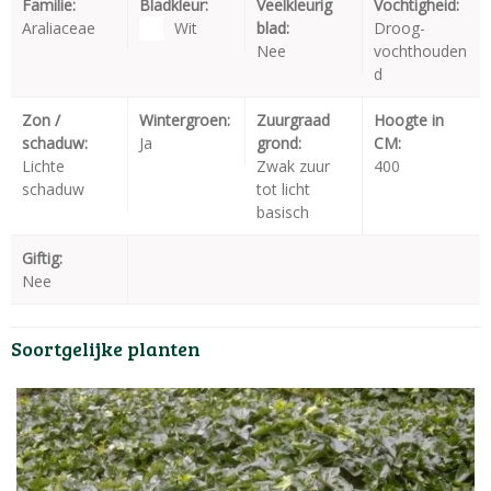
Familie:
Bladkleur:
Veelkleurig
Vochtigheid:
Araliaceae
Wit
blad:
Droog-
Nee
vochthouden
d
Zon /
Wintergroen:
Zuurgraad
Hoogte in
schaduw:
Ja
grond:
CM:
Lichte
Zwak zuur
400
schaduw
tot licht
basisch
Giftig:
Nee
Soortgelijke planten