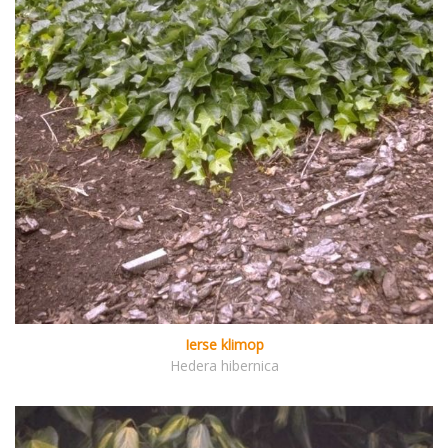
Ierse klimop
Hedera hibernica