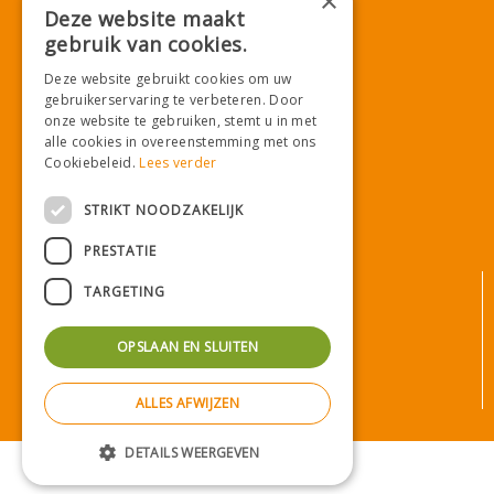
×
E.
info@tuincentrumdemooij.nl
Deze website maakt
gebruik van cookies.
Deze website gebruikt cookies om uw
Download onze App!
gebruikerservaring te verbeteren. Door
onze website te gebruiken, stemt u in met
alle cookies in overeenstemming met ons
Cookiebeleid.
Lees verder
STRIKT NOODZAKELIJK
PRESTATIE
© Tuincentrum De Mooij
TARGETING
Algemene voorwaarden
Privacy statement
OPSLAAN EN SLUITEN
Bezorginformatie
Betaalinformatie
ALLES AFWIJZEN
Privacy policy
Green Solutions
|
Tuincentrum Overzicht
DETAILS WEERGEVEN