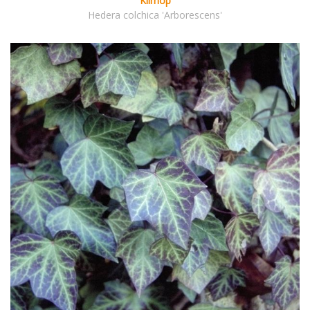
Klimop
Hedera colchica 'Arborescens'