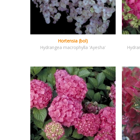
Hortensia (bol)
Hydrangea macrophylla 'Ayesha'
Hydran