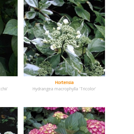
Hortensia
chii'
Hydrangea macrophylla 'Tricolor'