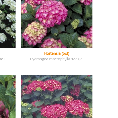
Hortensia (bol)
e E.
Hydrangea macrophylla 'Masja'