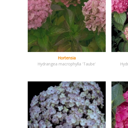
Hortensia
Hydrangea macrophylla 'Taube'
Hyd