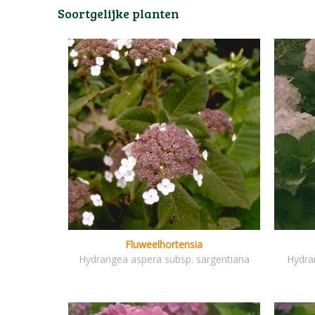
Soortgelijke planten
Fluweelhortensia
Hydrangea aspera subsp. sargentiana
Hydra