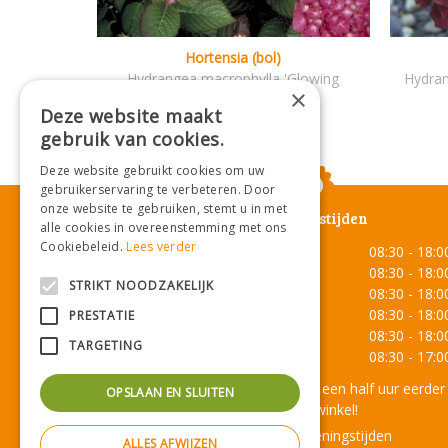
Hortensia (bol)
Hydrangea macrophylla 'Glowing
Hydran
×
Embers'
Deze website maakt
gebruik van cookies.
Deze website gebruikt cookies om uw
gebruikerservaring te verbeteren. Door
onze website te gebruiken, stemt u in met
Openingstijden
alle cookies in overeenstemming met ons
Cookiebeleid.
Lees verder
Maandag
08:30 - 18:0
Dinsdag
08:30 - 18:0
STRIKT NOODZAKELIJK
Woensdag
08:30 - 18:0
Donderdag
08:30 - 18:0
PRESTATIE
Vrijdag
08:30 - 18:0
TARGETING
Zaterdag
08:30 - 17:0
Onze lunchroom sluit een half uur eerder
OPSLAAN EN SLUITEN
dan de winkel!
Toon alle openingstijden
ALLES AFWIJZEN