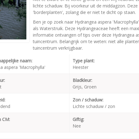
lichte schaduw. Bij voorkeur uit de middagzon. Deze
'borderplanten', zolang die er niet te dicht op staan.
Ben je op zoek naar Hydrangea aspera 'Macrophylla'
als Waterstruik. Deze Hydrangeaceae heeft een max
informatie ontvangen of tips over deze Hydrangea as
tuincentrum. Belangrijk om te weten: niet alle plant
tuincentrum verkrijgbaar.
appelijke naam:
Type plant:
a aspera 'Macrophylla'
Heester
ur:
Bladkleur:
t
Grijs, Groen
id:
Zon / schaduw:
udend
Lichte schaduw / zon
n CM:
Giftig:
Nee