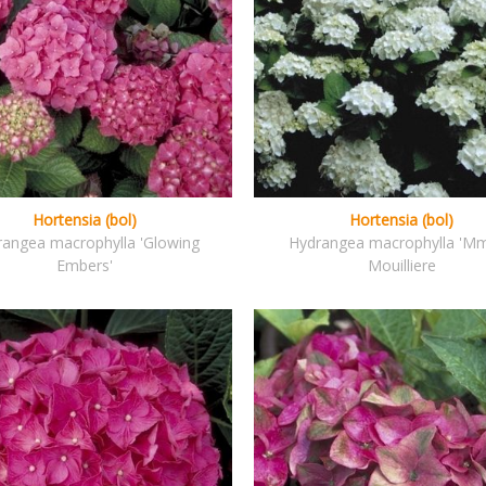
Hortensia (bol)
Hortensia (bol)
rangea macrophylla 'Glowing
Hydrangea macrophylla 'Mm
Embers'
Mouilliere