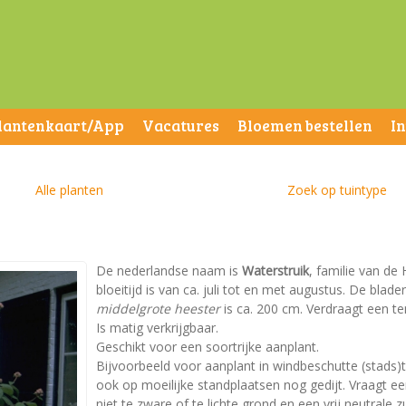
lantenkaart/App
Vacatures
Bloemen bestellen
I
Alle planten
Zoek op tuintype
De nederlandse naam is
Waterstruik
, familie van de
bloeitijd is van ca. juli tot en met augustus. De bla
middelgrote heester
is ca. 200 cm. Verdraagt een te
Is matig verkrijgbaar.
Geschikt voor een soortrijke aanplant.
Bijvoorbeeld voor aanplant in windbeschutte (stads)t
ook op moeilijke standplaatsen nog gedijt. Vraagt 
niet te zware of te lichte grond en een vrij neutrale z