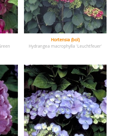
Hortensia (bol)
Green
Hydrangea macrophylla 'Leuchtfeuer'