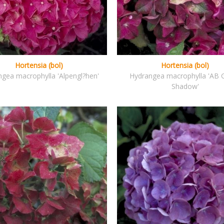
Hortensia (bol)
Hortensia (bol)
gea macrophylla 'Alpengl?hen'
Hydrangea macrophylla 'AB 
Shadow'