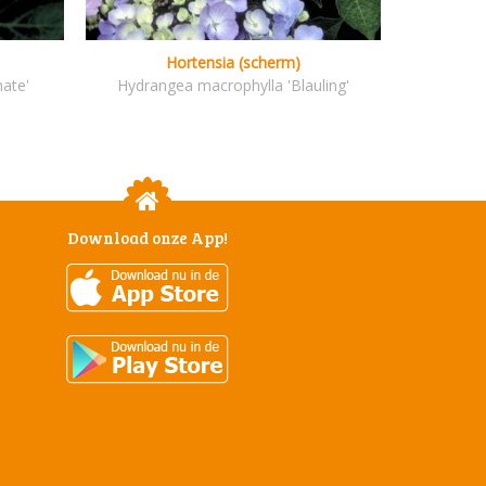
Hortensia (scherm)
ate'
Hydrangea macrophylla 'Blauling'
Download onze App!