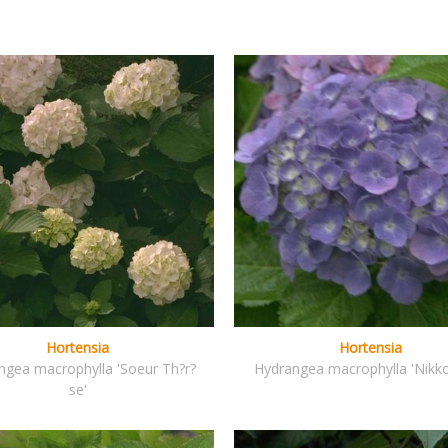
Hortensia
Hortensia
ngea macrophylla 'Soeur Th?r?
Hydrangea macrophylla 'Nikko
se'