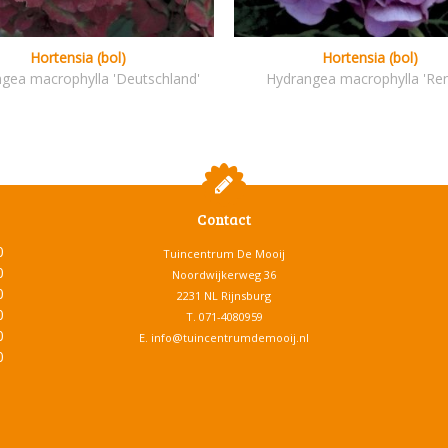
Hortensia (bol)
Hortensia (bol)
gea macrophylla 'Deutschland'
Hydrangea macrophylla 'Ren
Contact
0
Tuincentrum De Mooij
0
Noordwijkerweg 36
0
2231 NL Rijnsburg
0
T.
071-4080959
0
E.
info@tuincentrumdemooij.nl
0