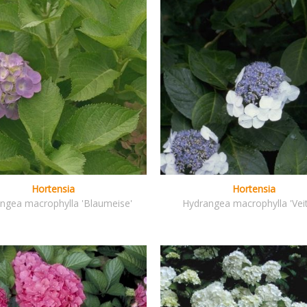
Hortensia
Hortensia
ngea macrophylla 'Blaumeise'
Hydrangea macrophylla 'Veit