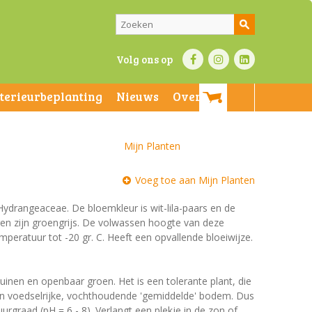
Volg ons op
nterieurbeplanting
Nieuws
Over ons
Mijn Planten
Voeg toe aan Mijn Planten
 Hydrangeaceae. De bloemkleur is wit-lila-paars en de
deren zijn groengrijs. De volwassen hoogte van deze
mperatuur tot -20 gr. C. Heeft een opvallende bloeiwijze.
uinen en openbaar groen. Het is een tolerante plant, die
een voedselrijke, vochthoudende 'gemiddelde' bodem. Dus
uurgraad (pH = 6 - 8). Verlangt een plekje in de zon of