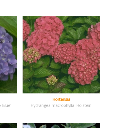
Hortensia
 Blue'
Hydrangea macrophylla 'Holstein'