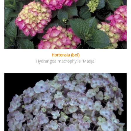
Hortensia (bol)
Hydrangea macrophylla 'Masja'