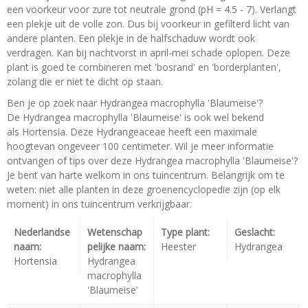
een voorkeur voor zure tot neutrale grond (pH = 4.5 - 7). Verlangt
een plekje uit de volle zon. Dus bij voorkeur in gefilterd licht van
andere planten. Een plekje in de halfschaduw wordt ook
verdragen. Kan bij nachtvorst in april-mei schade oplopen. Deze
plant is goed te combineren met 'bosrand' en 'borderplanten',
zolang die er niet te dicht op staan.
Ben je op zoek naar Hydrangea macrophylla 'Blaumeise'?
De Hydrangea macrophylla 'Blaumeise' is ook wel bekend
als Hortensia. Deze Hydrangeaceae heeft een maximale
hoogtevan ongeveer 100 centimeter. Wil je meer informatie
ontvangen of tips over deze Hydrangea macrophylla 'Blaumeise'?
Je bent van harte welkom in ons tuincentrum. Belangrijk om te
weten: niet alle planten in deze groenencyclopedie zijn (op elk
moment) in ons tuincentrum verkrijgbaar.
Nederlandse
Wetenschap
Type plant:
Geslacht:
naam:
pelijke naam:
Heester
Hydrangea
Hortensia
Hydrangea
macrophylla
'Blaumeise'