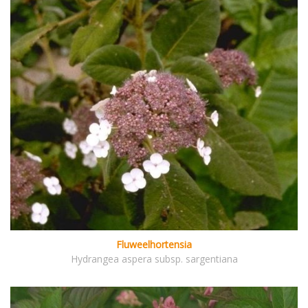
Fluweelhortensia
Hydrangea aspera subsp. sargentiana