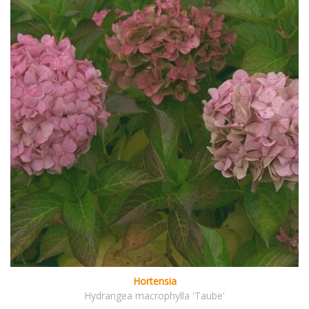
Hortensia
Hydrangea macrophylla 'Taube'