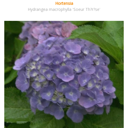
Hortensia
Hydrangea macrophylla 'Soeur Th?r?se'