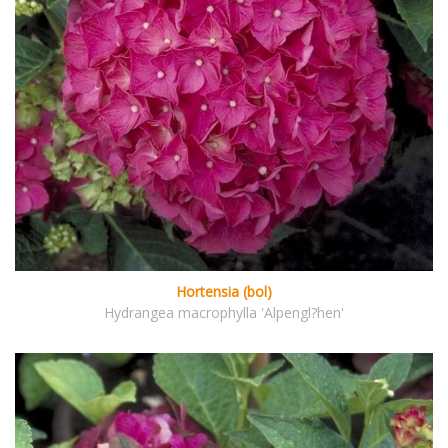
Hortensia (bol)
Hydrangea macrophylla 'Alpengl?hen'