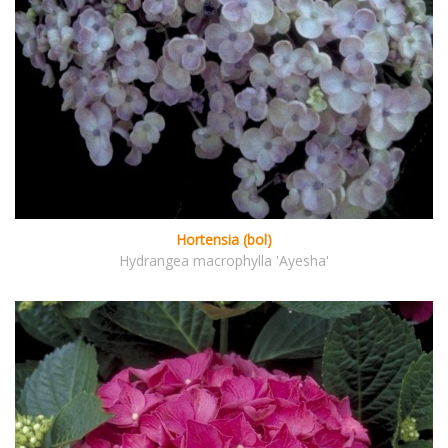
Hortensia (bol)
Hydrangea macrophylla 'Ayesha'