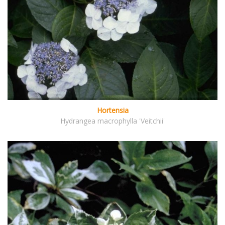
Hortensia
Hydrangea macrophylla 'Veitchii'