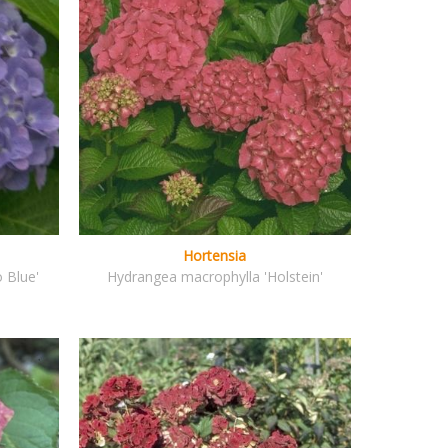
Hortensia
 Blue'
Hydrangea macrophylla 'Holstein'