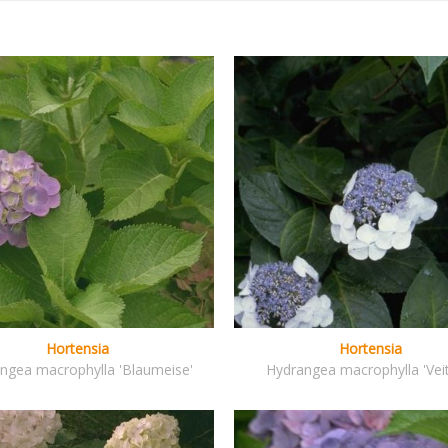
Hortensia
Hortensia
ngea macrophylla 'Blaumeise'
Hydrangea macrophylla 'Veit