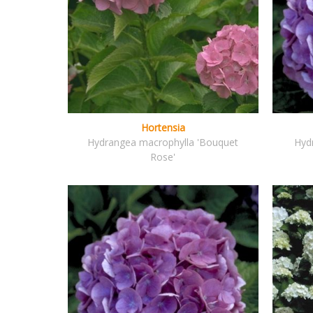
Hortensia
Hydrangea macrophylla 'Bouquet
Hyd
Rose'