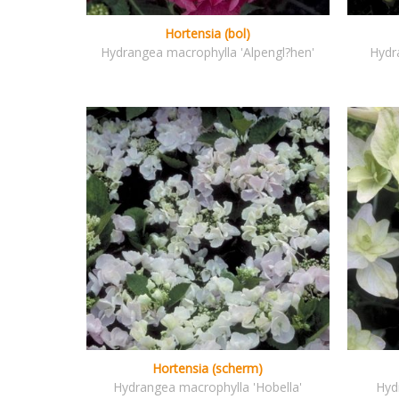
Hortensia (bol)
Hydrangea macrophylla 'Alpengl?hen'
Hydr
Hortensia (scherm)
Hydrangea macrophylla 'Hobella'
Hyd