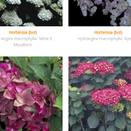
Hortensia (bol)
Hortensia (bol)
rangea macrophylla 'Mme E.
Hydrangea macrophylla 'Aye
Mouilliere