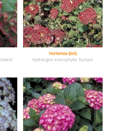
Hortensia (bol)
chland'
Hydrangea macrophylla 'Europa'