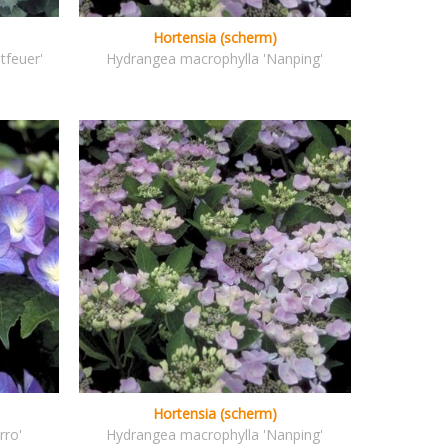
Hortensia (scherm)
tfeuer'
Hydrangea macrophylla 'Nanping'
Hortensia (scherm)
rro'
Hydrangea macrophylla 'Nanping'