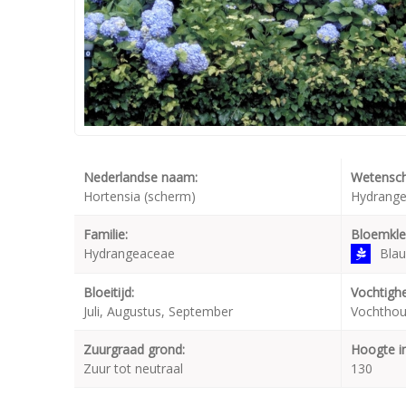
Nederlandse naam:
Wetensch
Hortensia (scherm)
Hydrangea
Familie:
Bloemkle
Hydrangeaceae
Bla
Bloeitijd:
Vochtighe
Juli, Augustus, September
Vochthou
Zuurgraad grond:
Hoogte i
Zuur tot neutraal
130