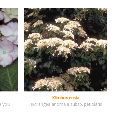
Klimhortensia
e you
Hydrangea anomala subsp. petiolaris