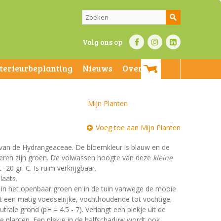
Volg ons op
nterieurbeplanting
Nieuws
Over ons
Mijn Planten
Voeg toe aan Mijn Planten
e van de Hydrangeaceae. De bloemkleur is blauw en de
laderen zijn groen. De volwassen hoogte van deze
kleine
20 gr. C. Is ruim verkrijgbaar.
laats.
t in het openbaar groen en in de tuin vanwege de mooie
st een matig voedselrijke, vochthoudende tot vochtige,
rale grond (pH = 4.5 - 7). Verlangt een plekje uit de
dere planten. Een plekje in de halfschaduw wordt ook