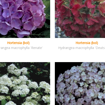
Hortensia (bol)
Hortensia (bol)
rangea macrophylla 'Renate'
Hydrangea macrophylla 'Deuts