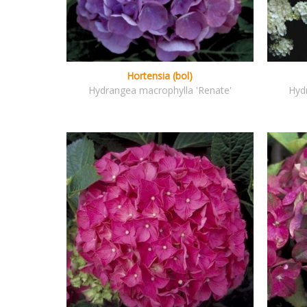
Hortensia (bol)
Hydrangea macrophylla 'Renate'
Hyd