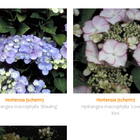
Hortensia (scherm)
Hortensia (scherm)
angea macrophylla 'Blauling'
Hydrangea macrophylla 'Lov
Kiss'