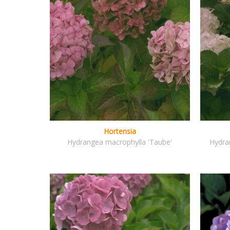
Hortensia
Hydrangea macrophylla 'Taube'
Hydra