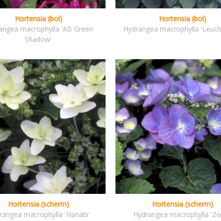
Hortensia (bol)
Hortensia (bol)
angea macrophylla 'AB Green
Hydrangea macrophylla 'Leuch
Shadow'
Hortensia (scherm)
Hortensia (scherm)
rangea macrophylla 'Hanabi'
Hydrangea macrophylla 'Zo