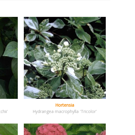
Hortensia
chii'
Hydrangea macrophylla 'Tricolor'