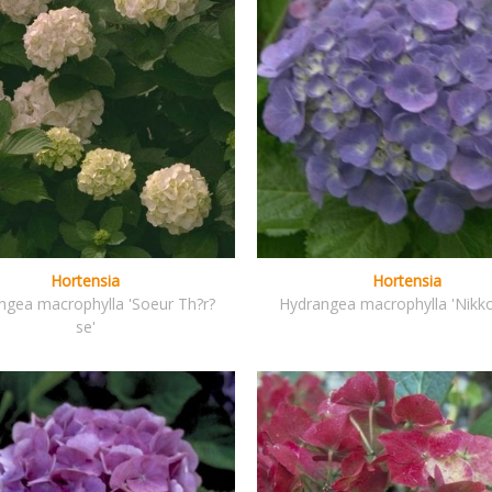
Hortensia
Hortensia
ngea macrophylla 'Soeur Th?r?
Hydrangea macrophylla 'Nikko
se'