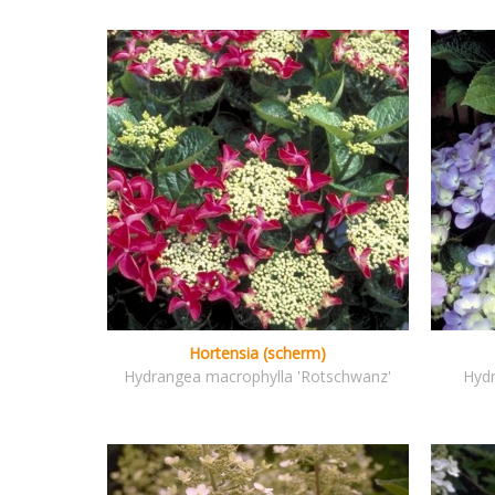
Hortensia (scherm)
Hydrangea macrophylla 'Rotschwanz'
Hydr