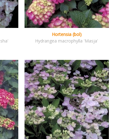
Hortensia (bol)
sha'
Hydrangea macrophylla 'Masja'