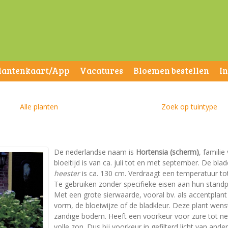
lantenkaart/App
Vacatures
Bloemen bestellen
I
Alle planten
Zoek op tuintype
De nederlandse naam is
Hortensia (scherm)
, famili
bloeitijd is van ca. juli tot en met september. De b
heester
is ca. 130 cm. Verdraagt een temperatuur tot -
Te gebruiken zonder specifieke eisen aan hun standp
Met een grote sierwaarde, vooral bv. als accentplan
vorm, de bloeiwijze of de bladkleur. Deze plant wen
zandige bodem. Heeft een voorkeur voor zure tot neut
volle zon. Dus bij voorkeur in gefilterd licht van an