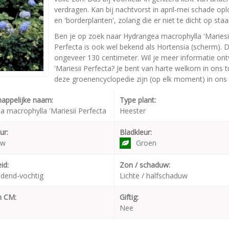
verdragen. Kan bij nachtvorst in april-mei schade op
en 'borderplanten', zolang die er niet te dicht op staa
Ben je op zoek naar Hydrangea macrophylla 'Mariesi
Perfecta is ook wel bekend als Hortensia (scherm)
ongeveer 130 centimeter. Wil je meer informatie on
'Mariesii Perfecta? Je bent van harte welkom in ons t
deze groenencyclopedie zijn (op elk moment) in ons 
appelijke naam:
Type plant:
 macrophylla 'Mariesii Perfecta
Heester
ur:
Bladkleur:
uw
Groen
id:
Zon / schaduw:
dend-vochtig
Lichte / halfschaduw
n CM:
Giftig:
Nee