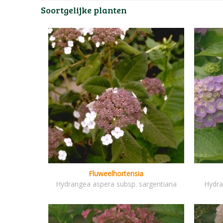
Soortgelijke planten
Fluweelhortensia
Hydrangea aspera subsp. sargentiana
Hydra