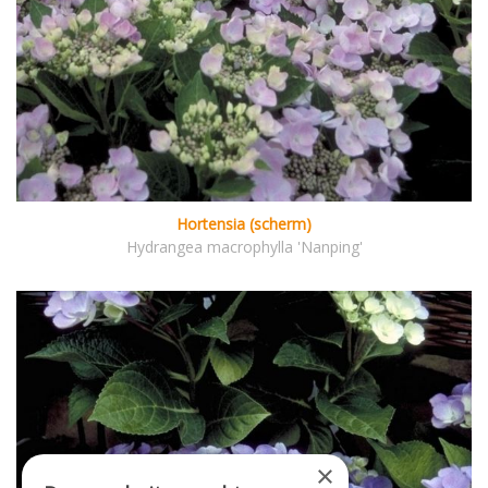
Hortensia (scherm)
Hydrangea macrophylla 'Nanping'
×