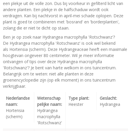
een plekje uit de volle zon. Dus bij voorkeur in gefilterd licht van
andere planten. Een plekje in de halfschaduw wordt ook
verdragen. Kan bij nachtvorst in april-mei schade oplopen. Deze
plant is goed te combineren met 'bosrand' en 'borderplanten',
zolang die er niet te dicht op staan.
Ben je op zoek naar Hydrangea macrophylla 'Rotschwanz'?
De Hydrangea macrophylla 'Rotschwanz' is ook wel bekend
als Hortensia (scherm). Deze Hydrangeaceae heeft een maximale
hoogtevan ongeveer 80 centimeter. Wil je meer informatie
ontvangen of tips over deze Hydrangea macrophylla
'Rotschwanz'? Je bent van harte welkom in ons tuincentrum.
Belangrijk om te weten: niet alle planten in deze
groenencyclopedie zijn (op elk moment) in ons tuincentrum
verkrijgbaar.
Nederlandse
Wetenschap
Type plant:
Geslacht:
naam:
pelijke naam:
Heester
Hydrangea
Hortensia
Hydrangea
(scherm)
macrophylla
'Rotschwanz'