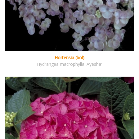
Hortensia (bol)
Hydrangea macrophylla 'Ayesha'