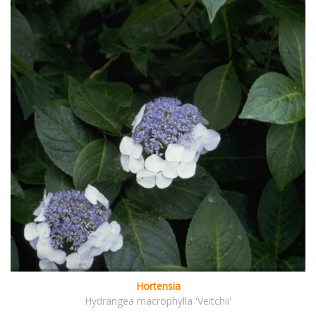
Hortensia
Hydrangea macrophylla 'Veitchii'