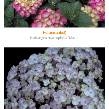
Hortensia (bol)
Hydrangea macrophylla 'Masja'