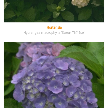
Hortensia
Hydrangea macrophylla 'Soeur Th?r?se'