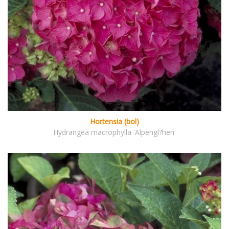
Hortensia (bol)
Hydrangea macrophylla 'Alpengl?hen'