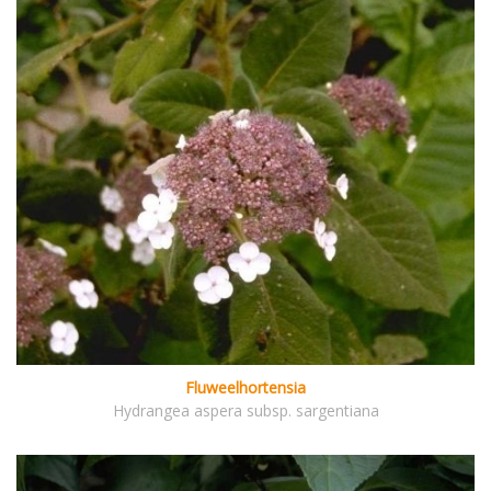
Fluweelhortensia
Hydrangea aspera subsp. sargentiana