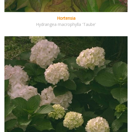
Hortensia
Hydrangea macrophylla 'Taube'