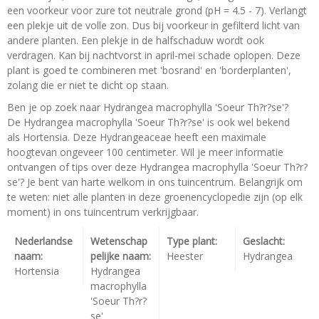
een voorkeur voor zure tot neutrale grond (pH = 4.5 - 7). Verlangt
een plekje uit de volle zon. Dus bij voorkeur in gefilterd licht van
andere planten. Een plekje in de halfschaduw wordt ook
verdragen. Kan bij nachtvorst in april-mei schade oplopen. Deze
plant is goed te combineren met 'bosrand' en 'borderplanten',
zolang die er niet te dicht op staan.
Ben je op zoek naar Hydrangea macrophylla 'Soeur Th?r?se'?
De Hydrangea macrophylla 'Soeur Th?r?se' is ook wel bekend
als Hortensia. Deze Hydrangeaceae heeft een maximale
hoogtevan ongeveer 100 centimeter. Wil je meer informatie
ontvangen of tips over deze Hydrangea macrophylla 'Soeur Th?r?
se'? Je bent van harte welkom in ons tuincentrum. Belangrijk om
te weten: niet alle planten in deze groenencyclopedie zijn (op elk
moment) in ons tuincentrum verkrijgbaar.
Nederlandse
Wetenschap
Type plant:
Geslacht:
naam:
pelijke naam:
Heester
Hydrangea
Hortensia
Hydrangea
macrophylla
'Soeur Th?r?
se'