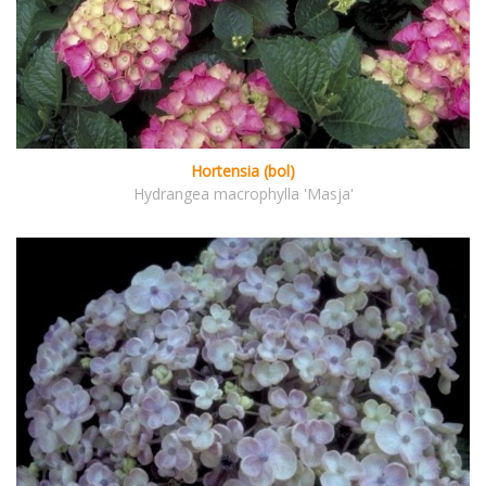
Hortensia (bol)
Hydrangea macrophylla 'Masja'