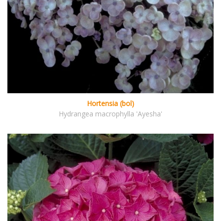
Hortensia (bol)
Hydrangea macrophylla 'Ayesha'