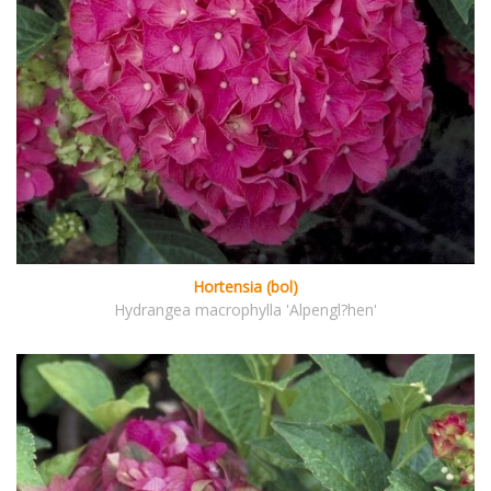
Hortensia (bol)
Hydrangea macrophylla 'Alpengl?hen'