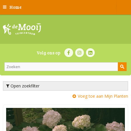
Home
Volg ons op
Open zoekfilter
Voeg toe aan Mijn Planten