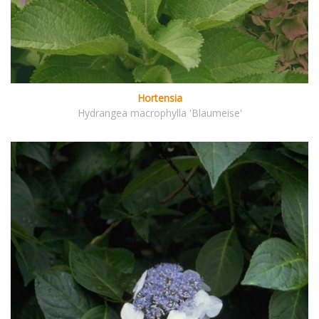
Hortensia
Hydrangea macrophylla 'Blaumeise'