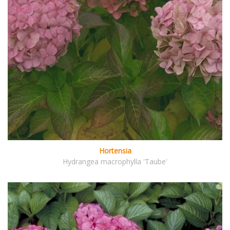
Hortensia
Hydrangea macrophylla 'Taube'