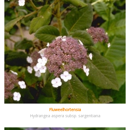
Fluweelhortensia
Hydrangea aspera subsp. sargentiana