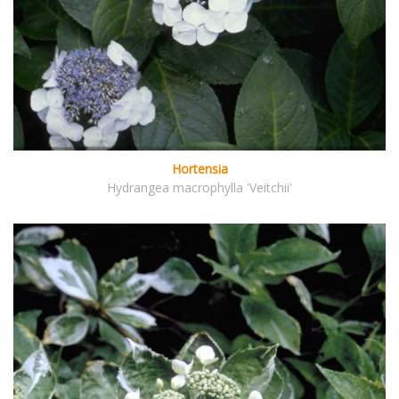
Hortensia
Hydrangea macrophylla 'Veitchii'