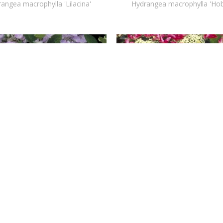
angea macrophylla 'Lilacina'
Hydrangea macrophylla 'Hob
Hortensia (scherm)
Hortensia (scherm)
angea macrophylla 'Nanping'
Hydrangea macrophylla 'Rots