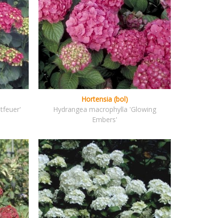
Hortensia (bol)
tfeuer'
Hydrangea macrophylla 'Glowing
Embers'