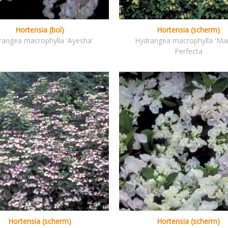
Hortensia (bol)
Hortensia (scherm)
rangea macrophylla 'Ayesha'
Hydrangea macrophylla 'Mar
Perfecta
Hortensia (scherm)
Hortensia (scherm)