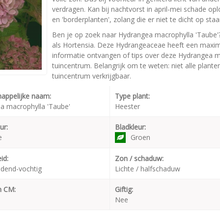
verdragen. Kan bij nachtvorst in april-mei schade op
en 'borderplanten', zolang die er niet te dicht op staa
Ben je op zoek naar Hydrangea macrophylla 'Taube'
als Hortensia. Deze Hydrangeaceae heeft een maxim
informatie ontvangen of tips over deze Hydrangea m
tuincentrum. Belangrijk om te weten: niet alle plant
tuincentrum verkrijgbaar.
appelijke naam:
Type plant:
a macrophylla 'Taube'
Heester
ur:
Bladkleur:
e
Groen
id:
Zon / schaduw:
dend-vochtig
Lichte / halfschaduw
n CM:
Giftig:
Nee