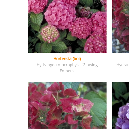
Hortensia (bol)
Hydrangea macrophylla 'Glowing
Hydran
Embers'