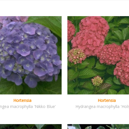
Hortensia
Hortensia
ngea macrophylla 'Nikko Blue'
Hydrangea macrophylla 'Hols