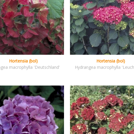
Hortensia (bol)
Hortensia (bol)
gea macrophylla 'Deutschland'
Hydrangea macrophylla 'Leuch