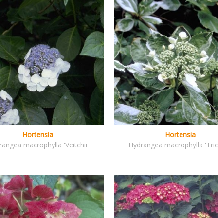
Hortensia
Hortensia
angea macrophylla 'Veitchii'
Hydrangea macrophylla 'Tric