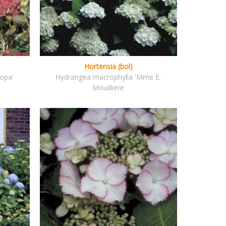
Hortensia (bol)
opa'
Hydrangea macrophylla 'Mme E.
Mouilliere