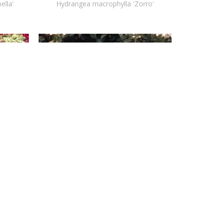
ella'
Hydrangea macrophylla 'Zorro'
Klimhortensia
chwanz'
Hydrangea anomala subsp. petiolaris