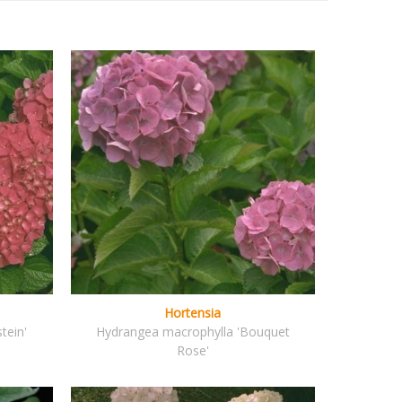
Hortensia
tein'
Hydrangea macrophylla 'Bouquet
Rose'