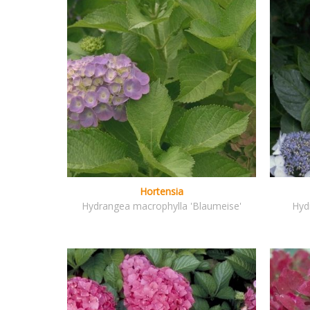
Hortensia
Hydrangea macrophylla 'Blaumeise'
Hydr