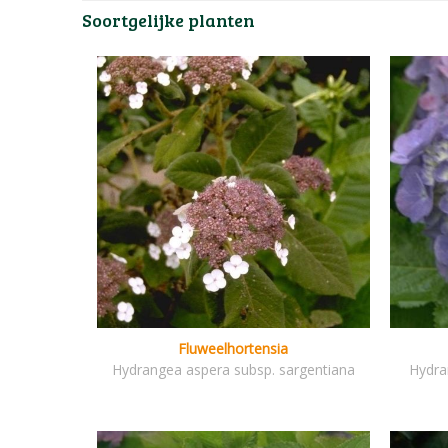
Soortgelijke planten
Fluweelhortensia
Hydrangea aspera subsp. sargentiana
Hydra