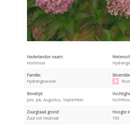
Nederlandse naam:
Wetensch
Hortensia
Hydrange
Familie:
Bloemkle
Hydrangeaceae
Roz
Bloeitijd:
Vochtighe
Juni, Juli, Augustus, September
Vochthou
Zuurgraad grond:
Hoogte i
Zuur tot neutraal
100