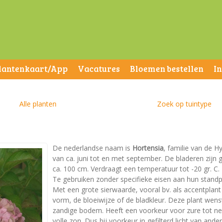
lantenkaart/App
Vacatures
Bloemen bestellen
I
Alle planten
Zoek op tuintype
De nederlandse naam is
Hortensia
, familie van de H
van ca. juni tot en met september. De bladeren zij
ca. 100 cm. Verdraagt een temperatuur tot -20 gr. C. 
Te gebruiken zonder specifieke eisen aan hun standp
Met een grote sierwaarde, vooral bv. als accentplan
vorm, de bloeiwijze of de bladkleur. Deze plant wen
zandige bodem. Heeft een voorkeur voor zure tot neut
volle zon. Dus bij voorkeur in gefilterd licht van an