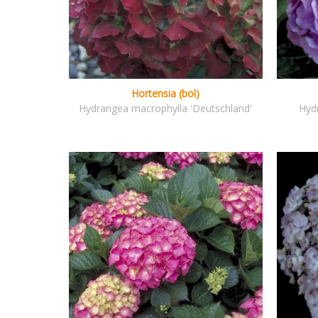
Hortensia (bol)
Hydrangea macrophylla 'Deutschland'
Hyd