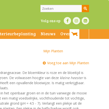
Volg ons op
nterieurbeplanting
Nieuws
Over ons
Mijn Planten
Voeg toe aan Mijn Planten
ydrangeaceae. De bloemkleur is roze en de bloeitijd is
n groen. De volwassen hoogte van deze
kleine heester
is
Heeft een opvallende bloeiwijze. Is matig verkrijgbaar.
laats.
t in het openbaar groen en in de tuin vanwege de mooie
st een matig voedselrijke, vochthoudende tot vochtige,
rale grond (pH = 4.5 - 7). Verlangt een plekje uit de
dere planten. Een plekje in de halfschaduw wordt ook