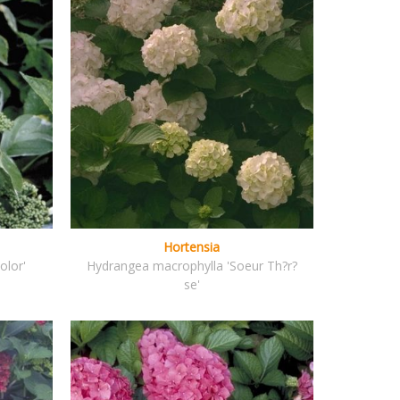
Hortensia
olor'
Hydrangea macrophylla 'Soeur Th?r?
se'