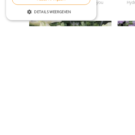
Hydrangea macrophylla 'Love you
Hydr
Kiss'
DETAILS WEERGEVEN
Hortensia (scherm)
Hydrangea macrophylla 'Hanabi'
Hydr