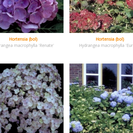
Hortensia (bol)
Hortensia (bol)
rangea macrophylla 'Renate'
Hydrangea macrophylla 'Eur