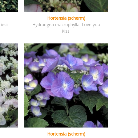
Hortensia (scherm)
iesii
Hydrangea macrophylla 'Love you
Kiss'
Hortensia (scherm)