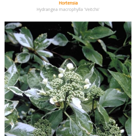
Hortensia
Hydrangea macrophylla 'Veitchii'