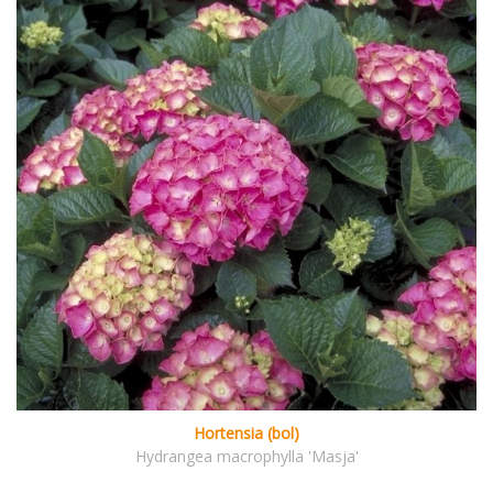
Hortensia (bol)
Hydrangea macrophylla 'Masja'