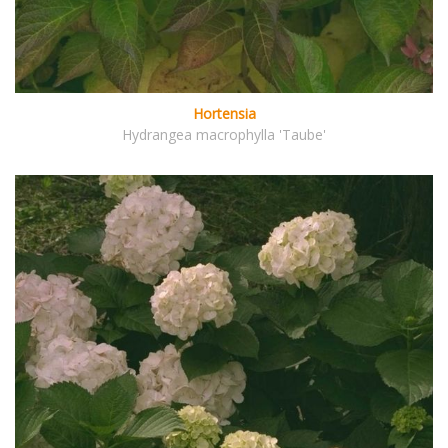
Hortensia
Hydrangea macrophylla 'Taube'