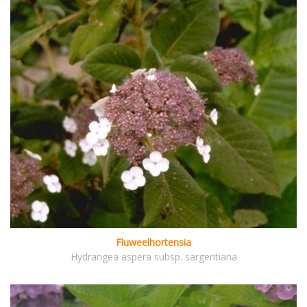
Fluweelhortensia
Hydrangea aspera subsp. sargentiana