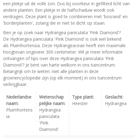
een plekje uit de volle zon. Dus bij voorkeur in gefilterd licht van
andere planten. Een plekje in de halfschaduw wordt ook
verdragen. Deze plant is goed te combineren met 'bosrand' en
'borderplanten', zolang die er niet te dicht op staan.
Ben je op zoek naar Hydrangea paniculata 'Pink Diamond'?
De Hydrangea paniculata 'Pink Diamond' is ook wel bekend
als Pluimhortensia. Deze Hydrangeaceae heeft een maximale
hoogtevan ongeveer 300 centimeter. Wil je meer informatie
ontvangen of tips over deze Hydrangea paniculata 'Pink
Diamond'? Je bent van harte welkom in ons tuincentrum.
Belangrijk om te weten: niet alle planten in deze
groenencyclopedie zijn (op elk moment) in ons tuincentrum
verkrijgbaar.
Nederlandse
Wetenschap
Type plant:
Geslacht:
naam:
pelijke naam:
Heester
Hydrangea
Pluimhortens
Hydrangea
ia
paniculata
'Pink
Diamond'