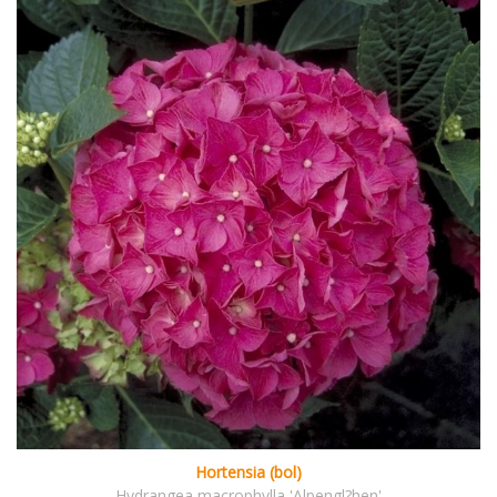
Hortensia (bol)
Hydrangea macrophylla 'Alpengl?hen'