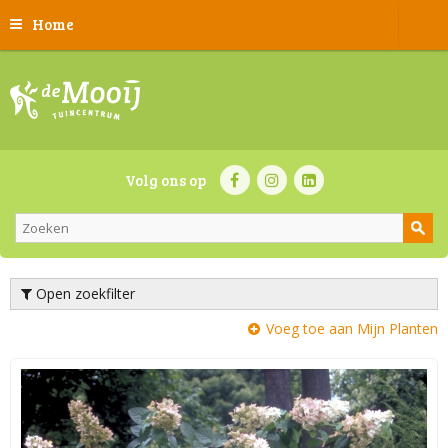
Home
Volg ons op
Open zoekfilter
Voeg toe aan Mijn Planten