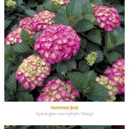
Hortensia (bol)
Hydrangea macrophylla 'Masja'