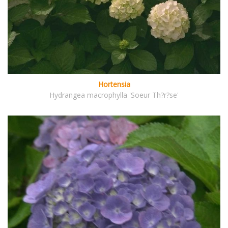
Hortensia
Hydrangea macrophylla 'Soeur Th?r?se'