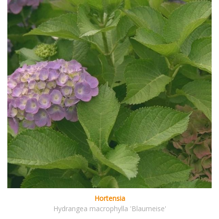
Hortensia
Hydrangea macrophylla 'Blaumeise'