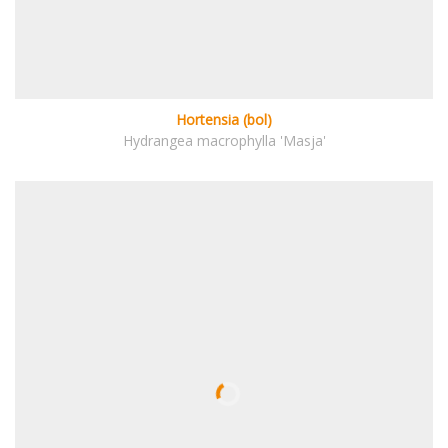
Hortensia (bol)
Hydrangea macrophylla 'Masja'