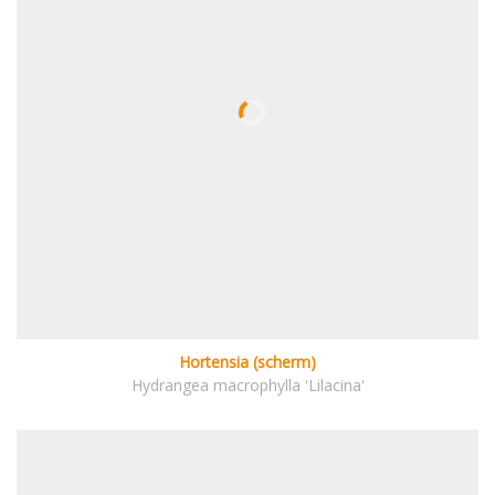
Hortensia (scherm)
Hydrangea macrophylla 'Lilacina'