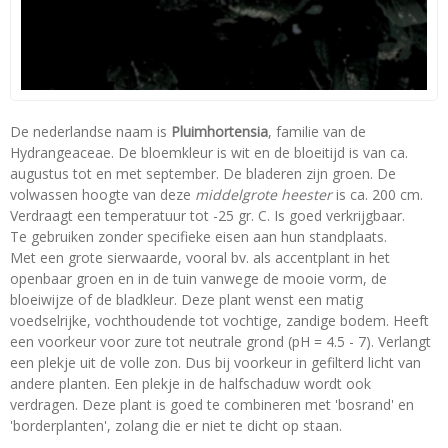
De nederlandse naam is
Pluimhortensia
, familie van de
Hydrangeaceae. De bloemkleur is wit en de bloeitijd is van ca.
augustus tot en met september. De bladeren zijn groen. De
volwassen hoogte van deze
middelgrote heester
is ca. 200 cm.
Verdraagt een temperatuur tot -25 gr. C. Is goed verkrijgbaar.
Te gebruiken zonder specifieke eisen aan hun standplaats.
Met een grote sierwaarde, vooral bv. als accentplant in het
openbaar groen en in de tuin vanwege de mooie vorm, de
bloeiwijze of de bladkleur. Deze plant wenst een matig
voedselrijke, vochthoudende tot vochtige, zandige bodem. Heeft
een voorkeur voor zure tot neutrale grond (pH = 4.5 - 7). Verlangt
een plekje uit de volle zon. Dus bij voorkeur in gefilterd licht van
andere planten. Een plekje in de halfschaduw wordt ook
verdragen. Deze plant is goed te combineren met 'bosrand' en
'borderplanten', zolang die er niet te dicht op staan.