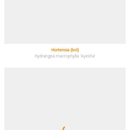
Hortensia (bol)
Hydrangea macrophylla 'Ayesha'