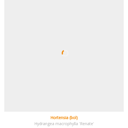
Hortensia (bol)
Hydrangea macrophylla 'Renate'