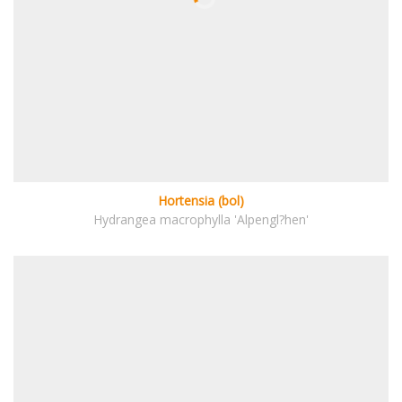
Hortensia (bol)
Hydrangea macrophylla 'Alpengl?hen'