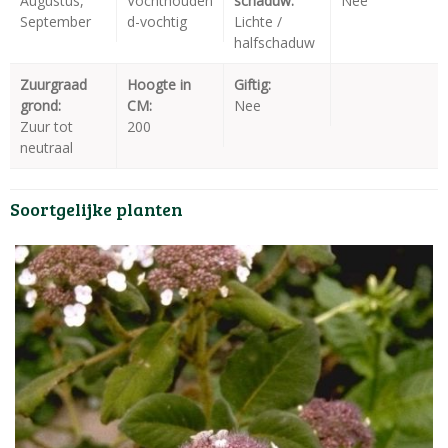
Augustus,
Vochthouden
schaduw:
Nee
September
d-vochtig
Lichte /
halfschaduw
Zuurgraad
Hoogte in
Giftig:
grond:
CM:
Nee
Zuur tot
200
neutraal
Soortgelijke planten