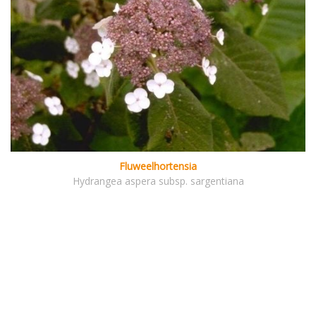
Fluweelhortensia
Hydrangea aspera subsp. sargentiana