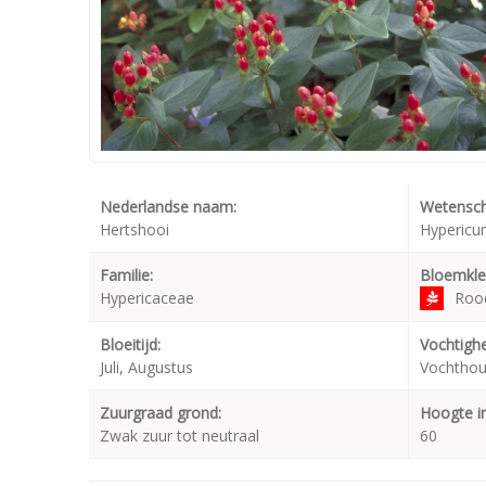
Nederlandse naam:
Wetensch
Hertshooi
Hypericum
Familie:
Bloemkle
Hypericaceae
Roo
Bloeitijd:
Vochtighe
Juli, Augustus
Vochthou
Zuurgraad grond:
Hoogte i
Zwak zuur tot neutraal
60