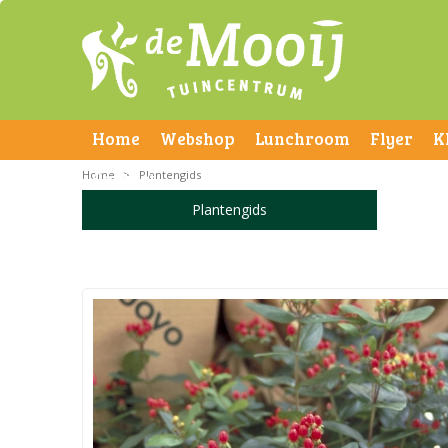
Home
Webshop
Lunchroom
Flyer
K
Home
Contact
>
Plantengids
Plantengids