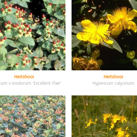
Hertshooi
Hertshooi
cum x inodorum 'Excellent Flair'
Hypericum calycinum