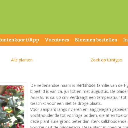
lantenkaart/App
Vacatures
Bloemen bestellen
I
Alle planten
Zoek op tuintype
De nederlandse naam is
Hertshooi
, familie van de 
bloeitijd is van ca. juli tot en met augustus. De bl
heester
is ca. 60 cm. Verdraagt een temperatuur tot -2
Geschikt voor een niet te droge plaats.
Voor aanplant langs rivieren en laaggelegen gebie
vochthoudende tot vochtige bodem, die af en toe o
deze plant zure grond beter dan sterk kalkhoudende. V
voorkeur uit de middagzon. Deze plant is goed te co