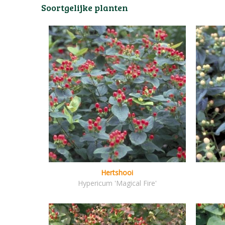
Soortgelijke planten
Hertshooi
Hypericum 'Magical Fire'