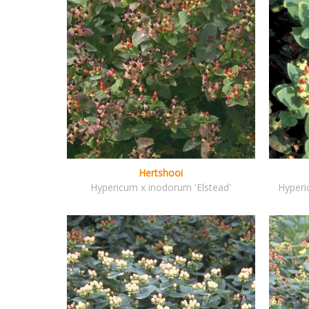
Hertshooi
Hypericum x inodorum 'Elstead'
Hyperi