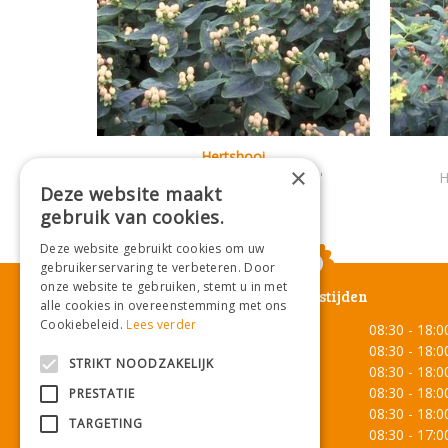
Hertshooi
×
Hypericum 'Magical Beauty'
H
Deze website maakt
gebruik van cookies.
Deze website gebruikt cookies om uw
gebruikerservaring te verbeteren. Door
onze website te gebruiken, stemt u in met
Openingstijden
alle cookies in overeenstemming met ons
Cookiebeleid.
Lees verder
Maandag
08:30 - 18:0
Dinsdag
08:30 - 18:0
STRIKT NOODZAKELIJK
Woensdag
08:30 - 18:0
Donderdag
08:30 - 18:0
PRESTATIE
Vrijdag
08:30 - 18:0
TARGETING
Zaterdag
08:30 - 17:0