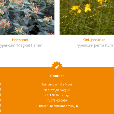
Hertshooi
Sint-Janskruid
ypericum 'Magical Flame'
Hypericum perforatum
Contact
0
Tuincentrum De Mooij
0
Noordwijkerweg 36
0
2231 NL Rijnsburg
0
T.
071-4080959
0
E.
info@tuincentrumdemooij.nl
0