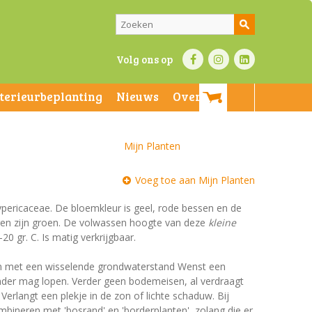
Volg ons op
nterieurbeplanting
Nieuws
Over ons
Mijn Planten
Voeg toe aan Mijn Planten
Hypericaceae. De bloemkleur is geel, rode bessen en de
aderen zijn groen. De volwassen hoogte van deze
kleine
0 gr. C. Is matig verkrijgbaar.
den met een wisselende grondwaterstand Wenst een
nder mag lopen. Verder geen bodemeisen, al verdraagt
erlangt een plekje in de zon of lichte schaduw. Bij
mbineren met 'bosrand' en 'borderplanten', zolang die er