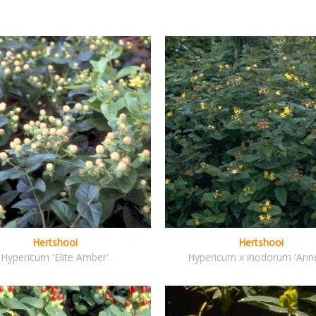
Hertshooi
Hertshooi
Hypericum 'Elite Amber'
Hypericum x inodorum 'Anne