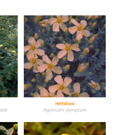
Hertshooi
bel'
Hypericum olympicum