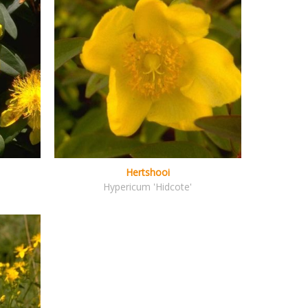
Hertshooi
Hypericum 'Hidcote'