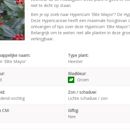
niet te dicht op staan.
Ben je op zoek naar Hypericum 'Elite Mayor'? De Hyp
Deze Hypericaceae heeft een maximale hoogtevan on
ontvangen of tips over deze Hypericum 'Elite Mayor'
Belangrijk om te weten: niet alle planten in deze gr
verkrijgbaar.
appelijke naam:
Type plant:
 'Elite Mayor'
Heester
ur:
Bladkleur:
d
Groen
id:
Zon / schaduw:
dend-vochtig
Lichte schaduw / zon
n CM:
Giftig:
Nee