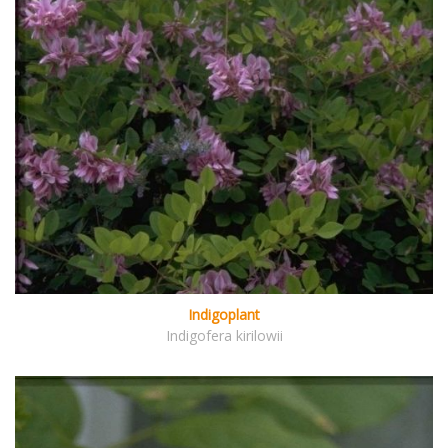
Indigoplant
Indigofera kirilowii