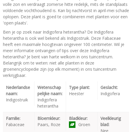
volle zon en verdraagt zomerse hitte redelijk, mits de standplaats
voldoende vochthoudend is. Kan bij nachtvorst in april-mei schade
oplopen. Deze plant is goed te combineren met planten voor een
'open plaats'.
Ben je op zoek naar Indigofera heterantha? De Indigofera
heterantha is ook wel bekend als Indigostruik. Deze Fabaceae
heeft een maximale hoogtevan ongeveer 100 centimeter. Wil je
meer informatie ontvangen of tips over deze Indigofera
heterantha? Je bent van harte welkom in ons tuincentrum.
Belangrijk om te weten: niet alle planten in deze
groenencyclopedie zijn (op elk moment) in ons tuincentrum
verkrijgbaar.
Nederlandse
Wetenschap
Type plant:
Geslacht:
naam:
pelijke naam:
Heester
Indigofera
Indigostruik
Indigofera
heterantha
Familie:
Bloemkleur:
Bladkleur:
Veelkleurig
Fabaceae
Paars, Roze
Groen
blad:
Nee