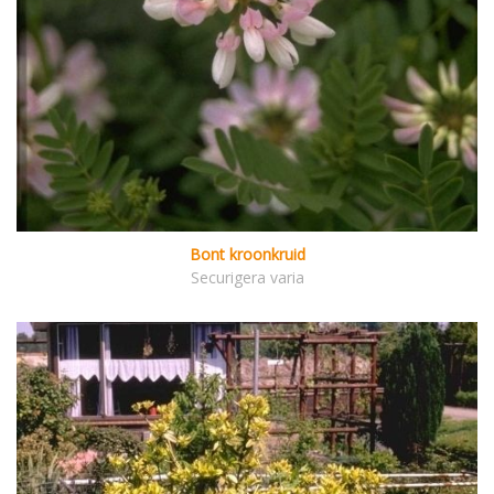
Bont kroonkruid
Securigera varia