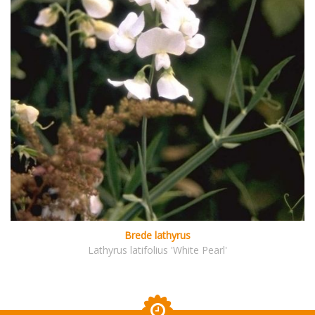
Brede lathyrus
Lathyrus latifolius 'White Pearl'