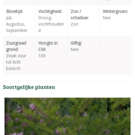
Bloeitijd:
Vochtigheid:
Zon /
Wintergroen:
Juli,
Droog-
schaduw:
Nee
Augustus,
vochthouden
Zon
September
d
Zuurgraad
Hoogte in
Giftig:
grond:
CM:
Nee
Zwak zuur
100
tot licht
basisch
Soortgelijke planten