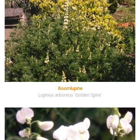
Boomlupine
Lupinus arboreus 'Golden Spire'