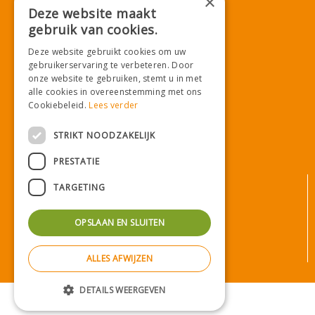
×
E.
info@tuincentrumdemooij.nl
Deze website maakt
gebruik van cookies.
Deze website gebruikt cookies om uw
Download onze App!
gebruikerservaring te verbeteren. Door
onze website te gebruiken, stemt u in met
alle cookies in overeenstemming met ons
Cookiebeleid.
Lees verder
STRIKT NOODZAKELIJK
PRESTATIE
© Tuincentrum De Mooij
TARGETING
Algemene voorwaarden
Privacy statement
OPSLAAN EN SLUITEN
Bezorginformatie
Betaalinformatie
ALLES AFWIJZEN
Privacy policy
Green Solutions
|
Tuincentrum Overzicht
DETAILS WEERGEVEN