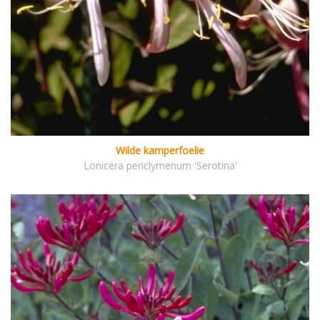
Wilde kamperfoelie
Lonicera periclymenum 'Serotina'