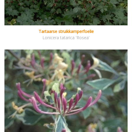
Tartaarse struikkamperfoelie
Lonicera tatarica 'Rosea'