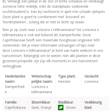
8). Verlangt een plekje in de zon of lichte schaduw en verdraagt
zomerse hitte redelijk, mits de standplaats voldoende
vochthoudend is. Kan bij nachtvorst in april-mei schade oplopen.
Deze plant is goed te combineren met 'bosrand' en
'borderplanten', zolang die er niet te dicht op staan.
Ben je op zoek naar Lonicera x tellmanniana? De Lonicera x
tellmanniana is ook wel bekend als Kamperfoelie. Deze
Caprifoliaceae heeft een maximale hoogtevan ongeveer 600
centimeter. Wil je meer informatie ontvangen of tips over
deze Lonicera x tellmanniana? Je bent van harte welkom in ons
tuincentrum. Belangrijk om te weten: niet alle planten in deze
groenencyclopedie zijn (op elk moment) in ons tuincentrum
verkrijgbaar.
Nederlandse
Wetenschap
Type plant:
Geslacht:
naam:
pelijke naam:
Heester
Lonicera
Kamperfoeli
Lonicera x
e
tellmanniana
Familie:
Bloemkleur:
Bladkleur:
Veelkleurig
Caprifoliacea
Geel, Oranje
Groen
blad: