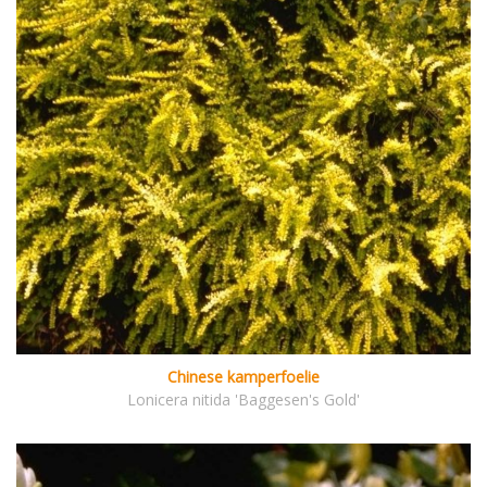
Chinese kamperfoelie
Lonicera nitida 'Baggesen's Gold'