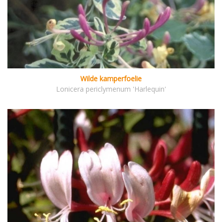
Wilde kamperfoelie
Lonicera periclymenum 'Harlequin'