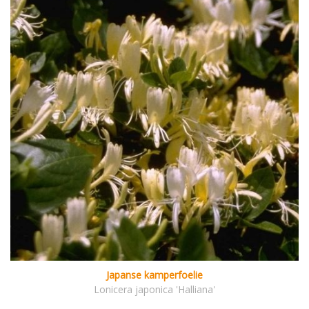
Japanse kamperfoelie
Lonicera japonica 'Halliana'