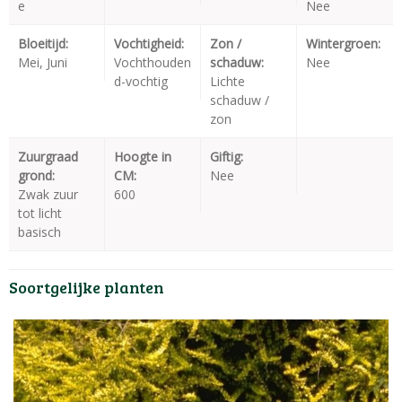
e
Nee
Bloeitijd:
Vochtigheid:
Zon /
Wintergroen:
Mei, Juni
Vochthouden
schaduw:
Nee
d-vochtig
Lichte
schaduw /
zon
Zuurgraad
Hoogte in
Giftig:
grond:
CM:
Nee
Zwak zuur
600
tot licht
basisch
Soortgelijke planten