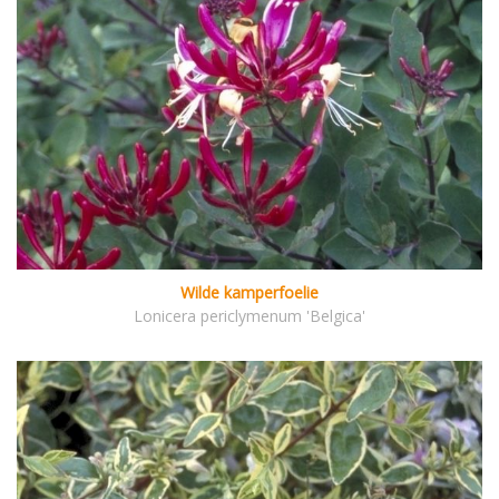
Wilde kamperfoelie
Lonicera periclymenum 'Belgica'