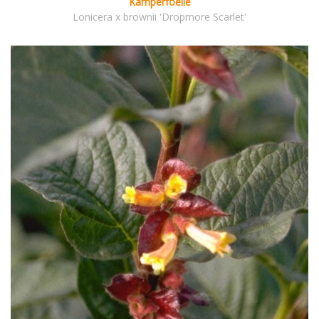
Kamperfoelie
Lonicera x brownii 'Dropmore Scarlet'