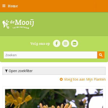
Home
Volg ons op
Open zoekfilter
Voeg toe aan Mijn Planten