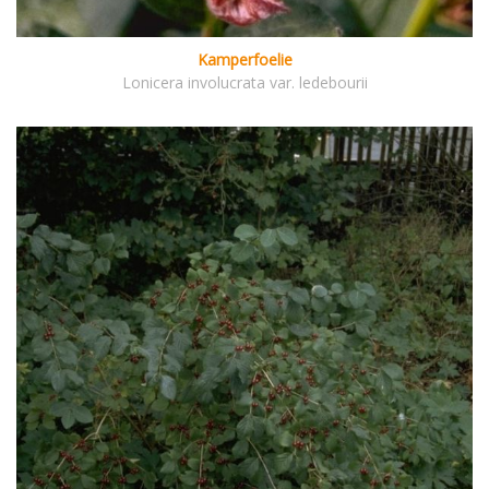
Kamperfoelie
Lonicera involucrata var. ledebourii