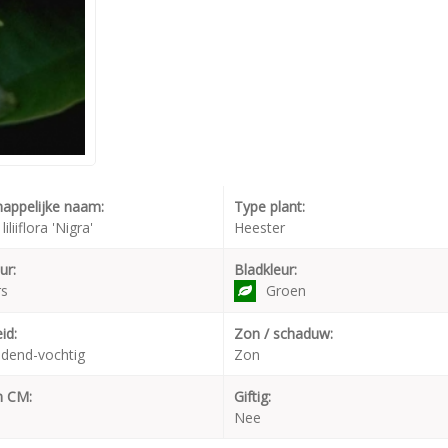
appelijke naam:
Type plant:
iliiflora 'Nigra'
Heester
ur:
Bladkleur:
rs
Groen
id:
Zon / schaduw:
dend-vochtig
Zon
n CM:
Giftig:
Nee