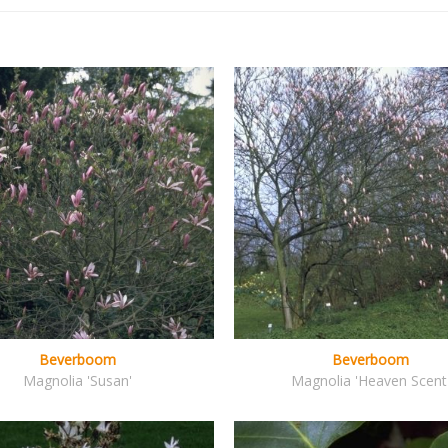
Beverboom
Beverboom
Magnolia 'Susan'
Magnolia 'Heaven Scent