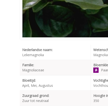
Nederlandse naam:
Wetensch
Leliemagnolia
Magnolia l
Familie:
Bloemkle
Magnoliaceae
Paa
Bloeitijd:
Vochtighe
April, Mei, Augustus
Vochthou
Zuurgraad grond:
Hoogte i
Zuur tot neutraal
350