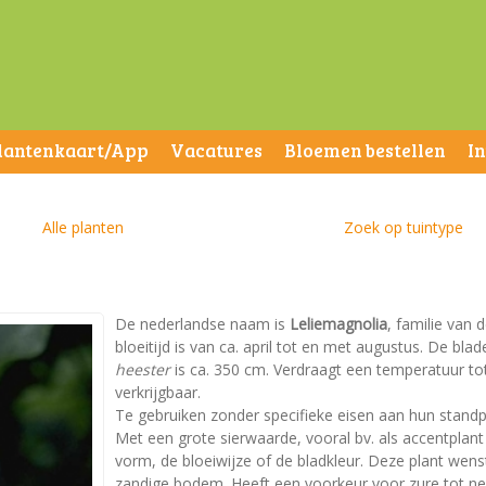
lantenkaart/App
Vacatures
Bloemen bestellen
I
Alle planten
Zoek op tuintype
De nederlandse naam is
Leliemagnolia
, familie van
bloeitijd is van ca. april tot en met augustus. De b
heester
is ca. 350 cm. Verdraagt een temperatuur tot 
verkrijgbaar.
Te gebruiken zonder specifieke eisen aan hun standp
Met een grote sierwaarde, vooral bv. als accentplan
vorm, de bloeiwijze of de bladkleur. Deze plant wen
zandige bodem. Heeft een voorkeur voor zure tot neut