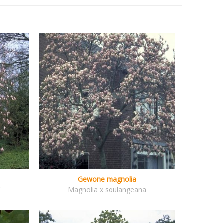
Gewone magnolia
'
Magnolia x soulangeana