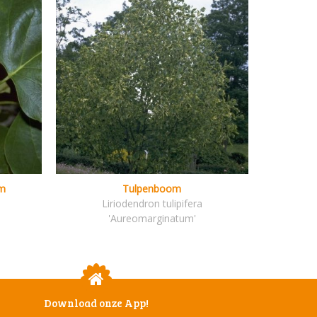
m
Tulpenboom
Liriodendron tulipifera
'Aureomarginatum'
Download onze App!