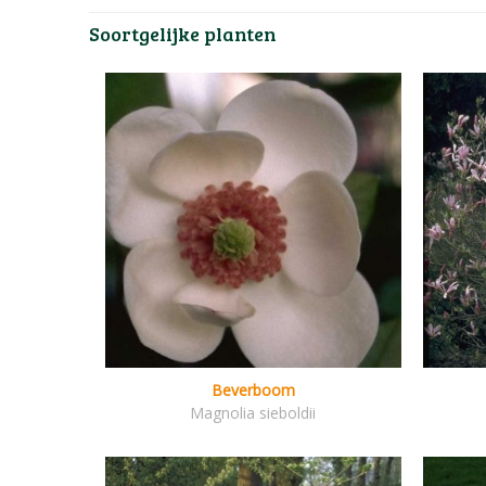
Soortgelijke planten
Beverboom
Magnolia sieboldii