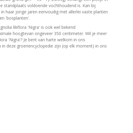
de standplaats voldoende vochthoudend is. Kan bij
 in haar jonge jaren eenvoudig met allerlei vaste planten
en 'bosplanten'.
nolia liliiflora 'Nigra' is ook wel bekend
ximale hoogtevan ongeveer 350 centimeter. Wil je meer
flora 'Nigra'? Je bent van harte welkom in ons
en in deze groenencyclopedie zijn (op elk moment) in ons