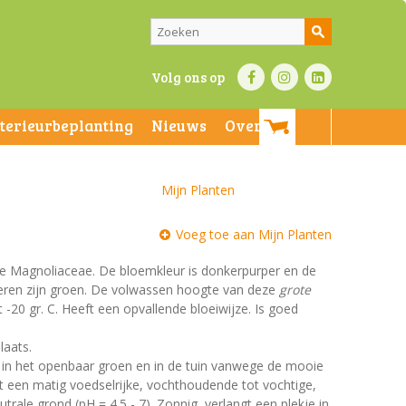
Volg ons op
nterieurbeplanting
Nieuws
Over ons
Mijn Planten
Voeg toe aan Mijn Planten
 de Magnoliaceae. De bloemkleur is donkerpurper en de
laderen zijn groen. De volwassen hoogte van deze
grote
-20 gr. C. Heeft een opvallende bloeiwijze. Is goed
laats.
t in het openbaar groen en in de tuin vanwege de mooie
st een matig voedselrijke, vochthoudende tot vochtige,
rale grond (pH = 4.5 - 7). Zonnig, verlangt een plekje in