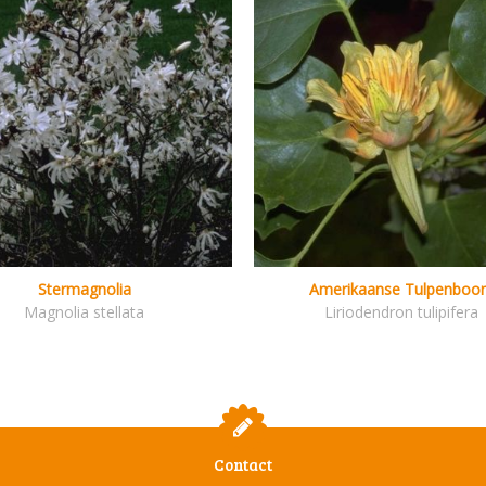
Stermagnolia
Amerikaanse Tulpenboo
Magnolia stellata
Liriodendron tulipifera
Contact