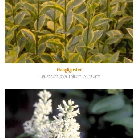
Haagliguster
Ligustrum ovalifolium 'Aureum'