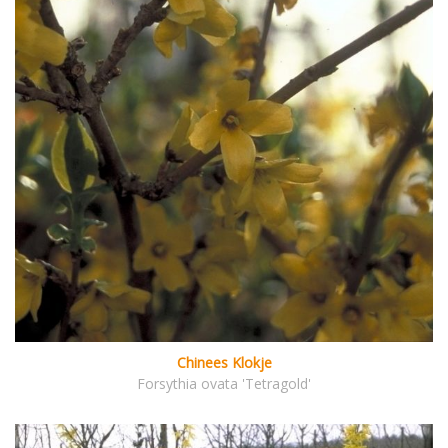
Chinees Klokje
Forsythia ovata 'Tetragold'