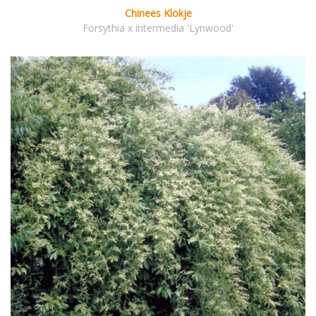
Chinees Klokje
Forsythia x intermedia 'Lynwood'