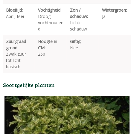
Bloeitijd:
Vochtigheid:
Zon /
Wintergroen:
April, Mei
Droog-
schaduw:
Ja
vochthouden
Lichte
d
schaduw
Zuurgraad
Hoogte in
Giftig:
grond:
CM:
Nee
Zwak zuur
250
tot licht
basisch
Soortgelijke planten