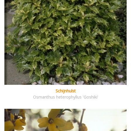
Schijnhulst
Osmanthus heterophyllus 'Goshiki'