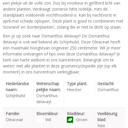
een plekje uit de volle zon. Dus bij voorkeur in gefilterd licht van
andere planten. Verdraagt zomerse hitte redelijk, mits de
standplaats voldoende vochthoudend is. Kan bij nachtvorst in
april-mei schade oplopen.. Deze plant is goed te combineren met
'bosrand' en 'borderplanten', zolang die er niet te dicht op staan.
Ben je op zoek naar Osmanthus delavayi? De Osmanthus
delavayi is ook wel bekend als Schijnhulst. Deze Oleaceae heeft
een maximale hoogtevan ongeveer 250 centimeter. Wil je meer
informatie ontvangen of tips over deze Osmanthus delavayi? Je
bent van harte welkom in ons tuincentrum. Belangrijk om te
weten: niet alle planten in deze groenencyclopedie zijn (op elk
moment) in ons tuincentrum verkrijgbaar.
Nederlandse
Wetenschap
Type plant:
Geslacht:
naam:
pelijke naam:
Heester
Osmanthus
Schijnhulst
Osmanthus
delavayi
Familie:
Bloemkleur:
Bladkleur:
Veelkleurig
Oleaceae
Wit
Groen
blad:
Nee