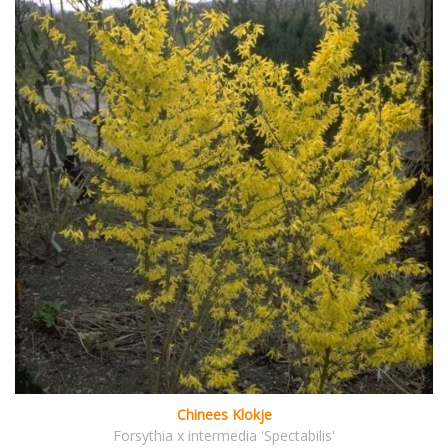
Chinees Klokje
Forsythia x intermedia 'Spectabilis'