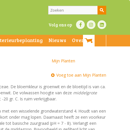
Volg ons op
nterieurbeplanting
Nieuws
Over ons
Mijn Planten
Voeg toe aan Mijn Planten
aceae. De bloemkleur is groenwit en de bloeitijd is van ca.
roenwit. De volwassen hoogte van deze
middelgrote
20 gr. C. Is ruim verkrijgbaar.
en met een wisselende grondwaterstand 4. Houdt van een
 kort onder mag lopen. Daarnaast heeft ze een voorkeur
 tot basische zuurgraad (pH = 7 - 8). Verlangt een
uit de middagzon. Bijvoorbeeld in gefilterd licht van