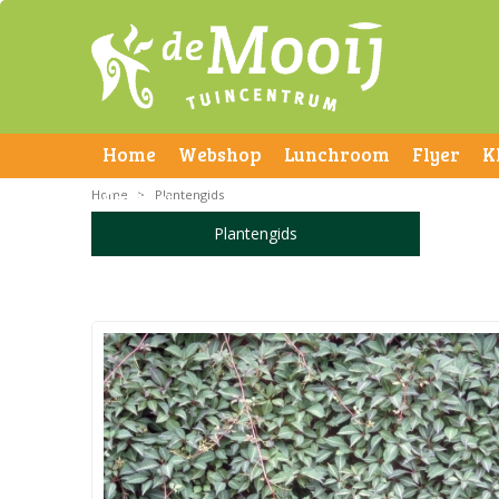
Home
Webshop
Lunchroom
Flyer
K
Home
Contact
>
Plantengids
Plantengids