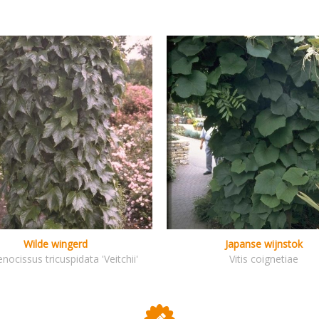
Wilde wingerd
Japanse wijnstok
nocissus tricuspidata 'Veitchii'
Vitis coignetiae