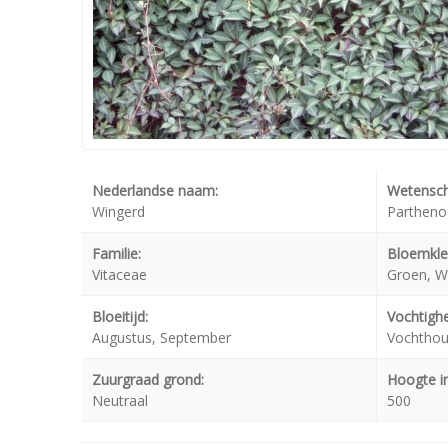
Nederlandse naam:
Wetensch
Wingerd
Parthenoc
Familie:
Bloemkle
Vitaceae
Groen, W
Bloeitijd:
Vochtighe
Augustus, September
Vochtho
Zuurgraad grond:
Hoogte i
Neutraal
500