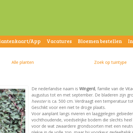
lantenkaart/App
Vacatures
Bloemen bestellen
I
Alle planten
Zoek op tuintype
De nederlandse naam is
Wingerd
, familie van de Vit
augustus tot en met september. De bladeren zijn g
heester
is ca. 500 cm. Verdraagt een temperatuur tot -
Geschikt voor een niet te droge plaats.
Voor aanplant langs rivieren en laaggelegen gebied
vochthoudende, voedselrijke bodem die slechts heel
voor de wat zwaardere grondsoorten met een neutrale
plekje in de volle zon, maar bij voorkeur gedeeltelijk 