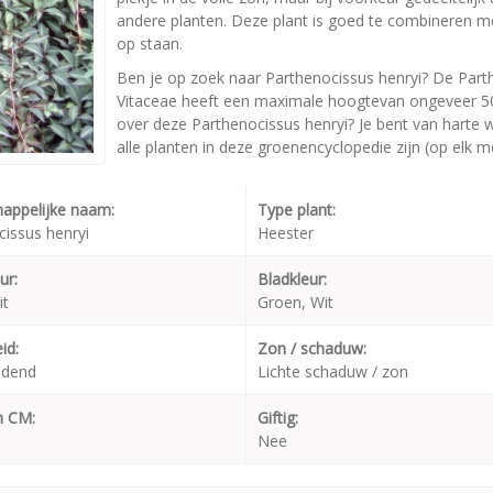
andere planten. Deze plant is goed te combineren met 
op staan.
Ben je op zoek naar Parthenocissus henryi? De Part
Vitaceae heeft een maximale hoogtevan ongeveer 500
over deze Parthenocissus henryi? Je bent van harte 
alle planten in deze groenencyclopedie zijn (op elk 
appelijke naam:
Type plant:
issus henryi
Heester
ur:
Bladkleur:
it
Groen, Wit
id:
Zon / schaduw:
udend
Lichte schaduw / zon
n CM:
Giftig:
Nee