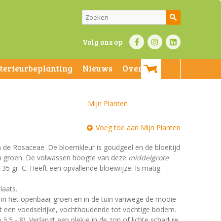
Volg ons op
nterieurbeplanting
Nieuws
Over ons
Mijn Planten
Voeg toe aan Mijn Planten
an de Rosaceae. De bloemkleur is goudgeel en de bloeitijd
ijn groen. De volwassen hoogte van deze
middelgrote
35 gr. C. Heeft een opvallende bloeiwijze. Is matig
laats.
t in het openbaar groen en in de tuin vanwege de mooie
st een voedselrijke, vochthoudende tot vochtige bodem.
 5.5 - 8). Verlangt een plekje in de zon of lichte schaduw.