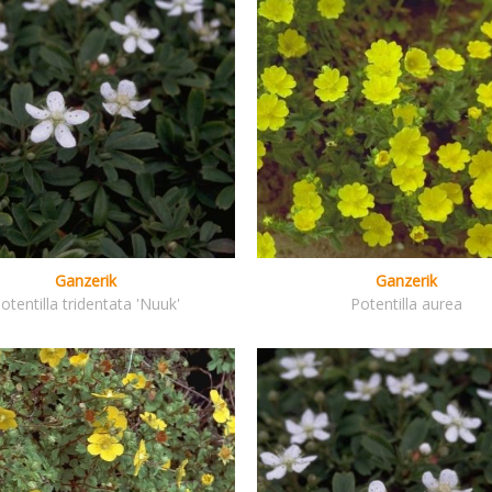
Ganzerik
Ganzerik
otentilla tridentata 'Nuuk'
Potentilla aurea