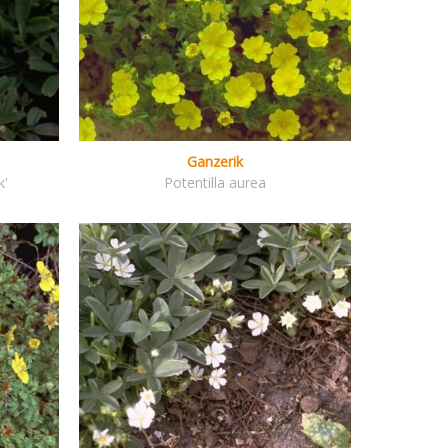
Ganzerik
k'
Potentilla aurea