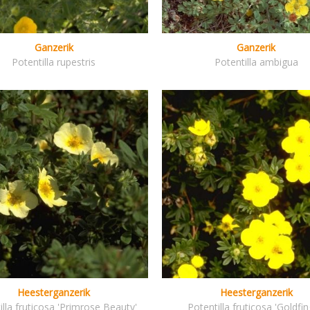
Ganzerik
Ganzerik
Potentilla rupestris
Potentilla ambigua
Heesterganzerik
Heesterganzerik
illa fruticosa 'Primrose Beauty'
Potentilla fruticosa 'Goldfin