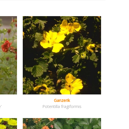
Ganzerik
'
Potentilla fragiformis