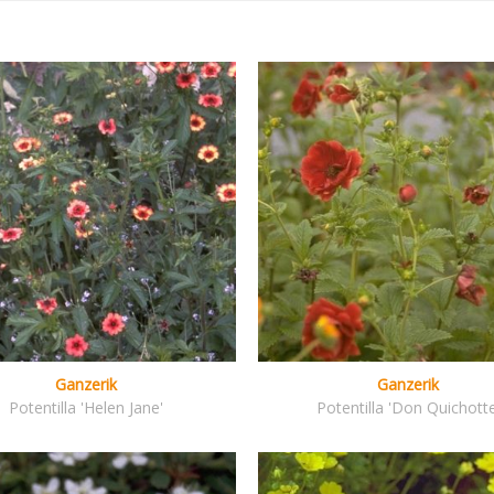
Ganzerik
Ganzerik
Potentilla 'Helen Jane'
Potentilla 'Don Quichotte