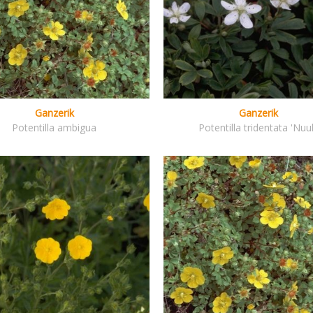
Ganzerik
Ganzerik
Potentilla ambigua
Potentilla tridentata 'Nuu