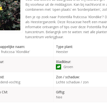
Bij voorkeur uit de middagzon. Kan bij nachtvorst in
combineren met 'open plaats' en 'borderplanten', zola
Ben je op zoek naar Potentilla fruticosa 'Klondike'? D
als Heesterganzerik. Deze Rosaceae heeft een maxi
informatie ontvangen of tips over deze Potentilla fru
tuincentrum. Belangrijk om te weten: niet alle plant
tuincentrum verkrijgbaar.
appelijke naam:
Type plant:
 fruticosa 'Klondike'
Heester
ur:
Bladkleur:
Groen
id:
Zon / schaduw:
dend-vochtig
Lichte schaduw / zon
n CM:
Giftig:
Nee