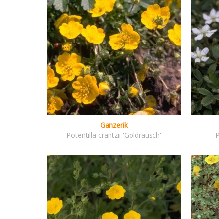
Ganzerik
Potentilla crantzii 'Goldrausch'
P