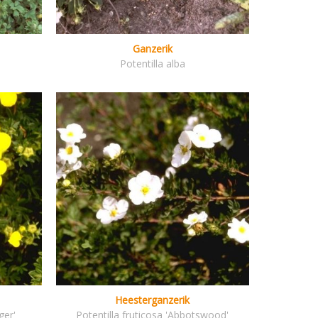
Ganzerik
Potentilla alba
Heesterganzerik
ger'
Potentilla fruticosa 'Abbotswood'