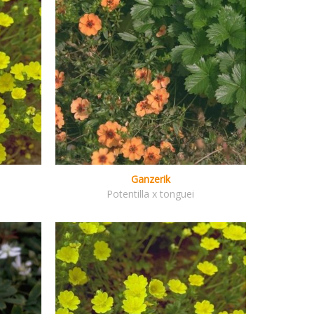
Ganzerik
Potentilla x tonguei