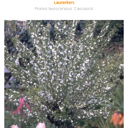
Laurierkers
Prunus laurocerasus 'Caucasica'