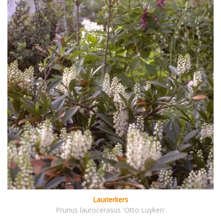
Laurierkers
Prunus laurocerasus 'Otto Luyken'