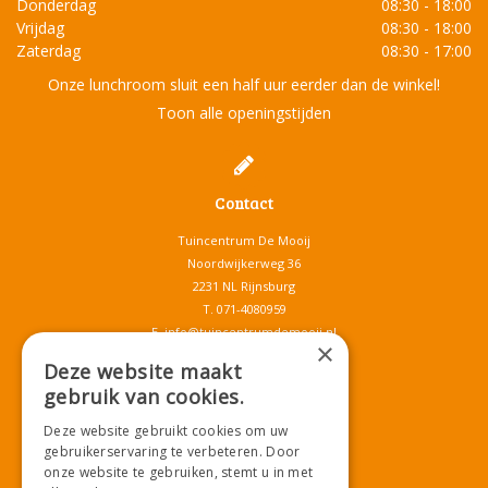
Donderdag
08:30 - 18:00
Vrijdag
08:30 - 18:00
Zaterdag
08:30 - 17:00
Onze lunchroom sluit een half uur eerder dan de winkel!
Toon alle openingstijden
Contact
Tuincentrum De Mooij
Noordwijkerweg 36
2231 NL Rijnsburg
T.
071-4080959
E.
info@tuincentrumdemooij.nl
×
Deze website maakt
gebruik van cookies.
Download onze App!
Deze website gebruikt cookies om uw
gebruikerservaring te verbeteren. Door
onze website te gebruiken, stemt u in met