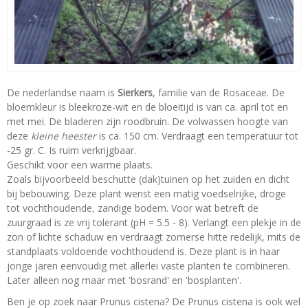
De nederlandse naam is
Sierkers
, familie van de Rosaceae. De
bloemkleur is bleekroze-wit en de bloeitijd is van ca. april tot en
met mei. De bladeren zijn roodbruin. De volwassen hoogte van
deze
kleine heester
is ca. 150 cm. Verdraagt een temperatuur tot
-25 gr. C. Is ruim verkrijgbaar.
Geschikt voor een warme plaats.
Zoals bijvoorbeeld beschutte (dak)tuinen op het zuiden en dicht
bij bebouwing. Deze plant wenst een matig voedselrijke, droge
tot vochthoudende, zandige bodem. Voor wat betreft de
zuurgraad is ze vrij tolerant (pH = 5.5 - 8). Verlangt een plekje in de
zon of lichte schaduw en verdraagt zomerse hitte redelijk, mits de
standplaats voldoende vochthoudend is. Deze plant is in haar
jonge jaren eenvoudig met allerlei vaste planten te combineren.
Later alleen nog maar met 'bosrand' en 'bosplanten'.
Ben je op zoek naar Prunus cistena? De Prunus cistena is ook wel