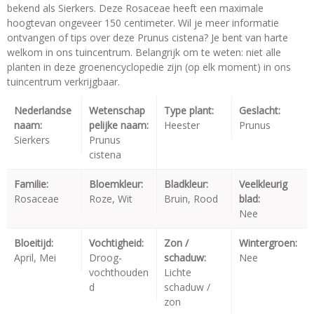
bekend als Sierkers. Deze Rosaceae heeft een maximale
hoogtevan ongeveer 150 centimeter. Wil je meer informatie
ontvangen of tips over deze Prunus cistena? Je bent van harte
welkom in ons tuincentrum. Belangrijk om te weten: niet alle
planten in deze groenencyclopedie zijn (op elk moment) in ons
tuincentrum verkrijgbaar.
Nederlandse
Wetenschap
Type plant:
Geslacht:
naam:
pelijke naam:
Heester
Prunus
Sierkers
Prunus
cistena
Familie:
Bloemkleur:
Bladkleur:
Veelkleurig
Rosaceae
Roze, Wit
Bruin, Rood
blad:
Nee
Bloeitijd:
Vochtigheid:
Zon /
Wintergroen:
April, Mei
Droog-
schaduw:
Nee
vochthouden
Lichte
d
schaduw /
zon