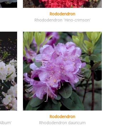
Rododendron
Rhododendron 'Hino-crimson'
Rododendron
Album'
Rhododendron dauricum