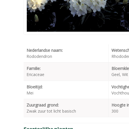
Nederlandse naam:
Wetensch
Rododendron
Rhododen
Familie:
Bloemkle
Ericaceae
Geel, Wit
Bloeitijd:
Vochtighe
Mei
Vochthou
Zuurgraad grond:
Hoogte i
Zwak zuur tot licht basisch
300
Soortgelijke planten