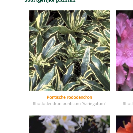
Pontische rododendron
Rhododendron ponticum 'Variegatum'
Rhod