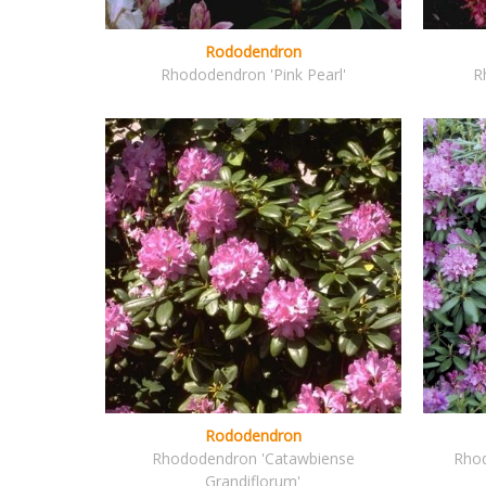
Rododendron
Rhododendron 'Pink Pearl'
R
Rododendron
Rhododendron 'Catawbiense
Rhod
Grandiflorum'