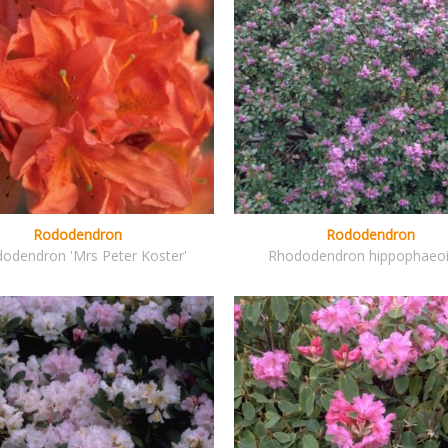
Rododendron
Rododendron
odendron 'Mrs Peter Koster'
Rhododendron hippophaeo