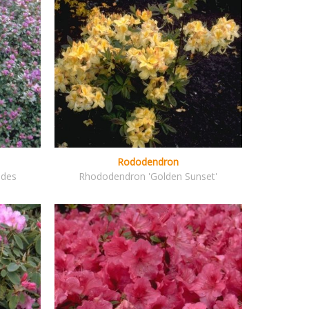
Rododendron
ides
Rhododendron 'Golden Sunset'