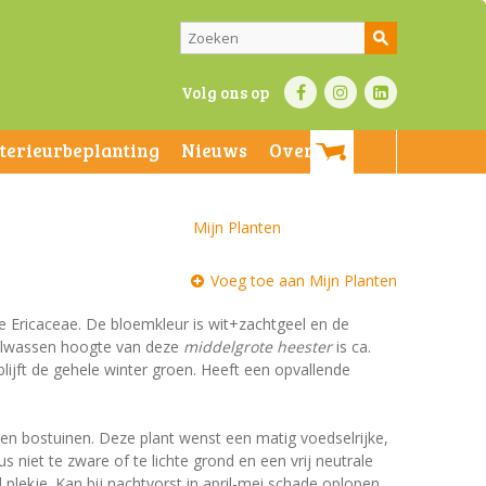
Volg ons op
nterieurbeplanting
Nieuws
Over ons
Mijn Planten
Voeg toe aan Mijn Planten
de Ericaceae. De bloemkleur is wit+zachtgeel en de
 volwassen hoogte van deze
middelgrote heester
is ca.
blijft de gehele winter groen. Heeft een opvallende
 en bostuinen. Deze plant wenst een matig voedselrijke,
niet te zware of te lichte grond en een vrij neutrale
 plekje. Kan bij nachtvorst in april-mei schade oplopen.