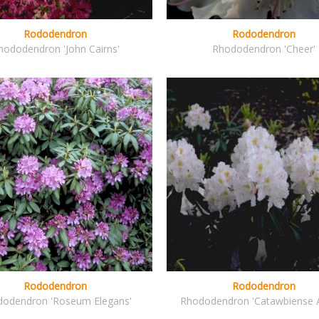
Rododendron
Rododendron
hododendron 'John Cairns'
Rhododendron 'Cheer'
Rododendron
Rododendron
odendron 'Roseum Elegans'
Rhododendron 'Catawbiense 