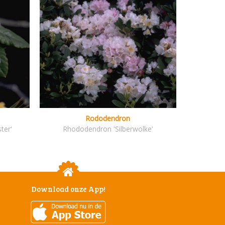
Rododendron
ter'
Rhododendron 'Silberwolke'
Download onze App!