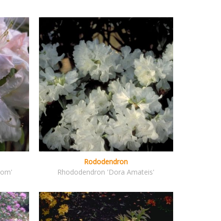
Rododendron
som'
Rhododendron 'Dora Amateis'