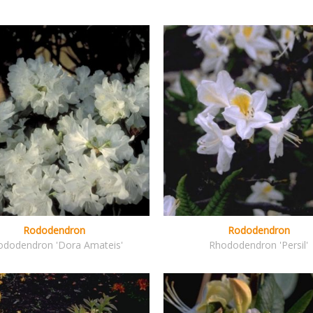
Rododendron
Rododendron
ododendron 'Dora Amateis'
Rhododendron 'Persil'