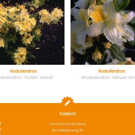
Rododendron
Rododendron
dodendron 'Golden Sunset'
Rhododendron 'Adriaan Kos
Contact
0
Tuincentrum De Mooij
0
Noordwijkerweg 36