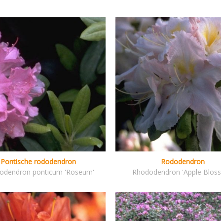
Pontische rododendron
Rododendron
odendron ponticum 'Roseum'
Rhododendron 'Apple Blos