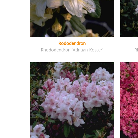
Rododendron
Rhododendron 'Adriaan Koster'
R