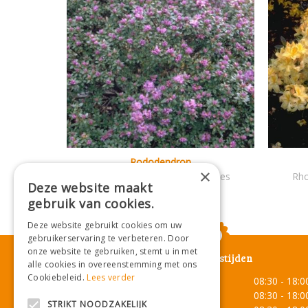
Rododendron
×
Rhododendron hippophaeoides
Rho
Deze website maakt
gebruik van cookies.
Deze website gebruikt cookies om uw
gebruikerservaring te verbeteren. Door
onze website te gebruiken, stemt u in met
Openingstijden
alle cookies in overeenstemming met ons
Cookiebeleid.
Lees verder
Maandag
08:30 - 18:0
Dinsdag
08:30 - 18:0
STRIKT NOODZAKELIJK