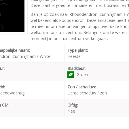
Deze plant is goed te combineren met 'bosrand' en 'bo
Ben je op zoek naar Rhododendron 'Cunningham's W
wel bekend als Rododendron. Deze Ericaceae heeft 
je meer informatie ontvangen of tips over deze Rho
welkom in ons tuincentrum. Belangrijk om te weten: n
moment) in ons tuincentrum verkrijgbaar.
appelijke naam:
Type plant:
dron 'Cunningham's White'
Heester
ur:
Bladkleur:
Groen
id:
Zon / schaduw:
dend-vochtig
Lichte schaduw / zon
n CM:
Giftig:
Nee