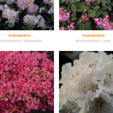
Rododendron
Rododendron
hododendron 'Silberwolke'
Rhododendron 'Linda'