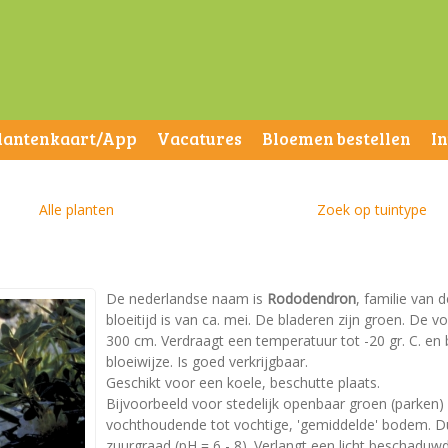
lantenkaart/App
Vacatures
Bloemen bestellen
I
Alle planten
Zoek op tuintype
De nederlandse naam is
Rododendron
, familie van 
bloeitijd is van ca. mei. De bladeren zijn groen. De
300 cm. Verdraagt een temperatuur tot -20 gr. C. en 
bloeiwijze. Is goed verkrijgbaar.
Geschikt voor een koele, beschutte plaats.
Bijvoorbeeld voor stedelijk openbaar groen (parken)
vochthoudende tot vochtige, 'gemiddelde' bodem. Dus 
zuurgraad (pH = 6 - 8). Verlangt een licht beschaduwd