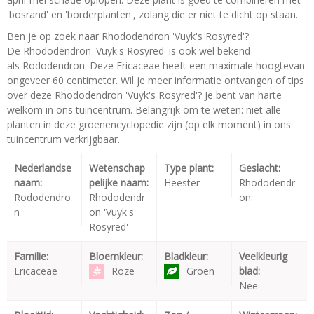
'bosrand' en 'borderplanten', zolang die er niet te dicht op staan.
Ben je op zoek naar Rhododendron 'Vuyk's Rosyred'?
De Rhododendron 'Vuyk's Rosyred' is ook wel bekend
als Rododendron. Deze Ericaceae heeft een maximale hoogtevan
ongeveer 60 centimeter. Wil je meer informatie ontvangen of tips
over deze Rhododendron 'Vuyk's Rosyred'? Je bent van harte
welkom in ons tuincentrum. Belangrijk om te weten: niet alle
planten in deze groenencyclopedie zijn (op elk moment) in ons
tuincentrum verkrijgbaar.
Nederlandse
Wetenschap
Type plant:
Geslacht:
naam:
pelijke naam:
Heester
Rhododendr
Rododendro
Rhododendr
on
n
on 'Vuyk's
Rosyred'
Familie:
Bloemkleur:
Bladkleur:
Veelkleurig
Ericaceae
Roze
Groen
blad:
Nee