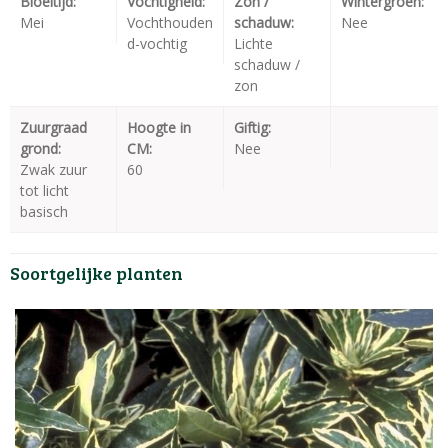
Bloeitijd:
Vochtigheid:
Zon /
Wintergroen:
Mei
Vochthouden
schaduw:
Nee
d-vochtig
Lichte
schaduw /
zon
Zuurgraad
Hoogte in
Giftig:
grond:
CM:
Nee
Zwak zuur
60
tot licht
basisch
Soortgelijke planten