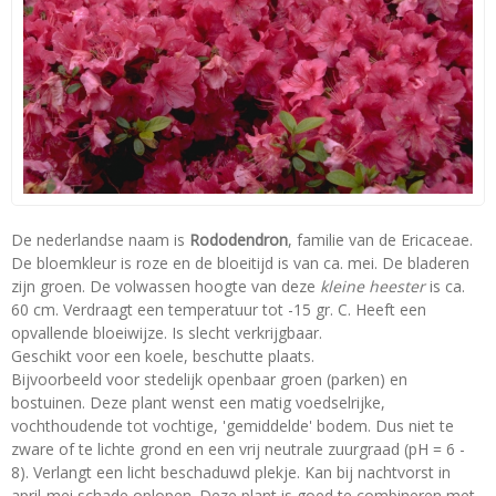
De nederlandse naam is
Rododendron
, familie van de Ericaceae.
De bloemkleur is roze en de bloeitijd is van ca. mei. De bladeren
zijn groen. De volwassen hoogte van deze
kleine heester
is ca.
60 cm. Verdraagt een temperatuur tot -15 gr. C. Heeft een
opvallende bloeiwijze. Is slecht verkrijgbaar.
Geschikt voor een koele, beschutte plaats.
Bijvoorbeeld voor stedelijk openbaar groen (parken) en
bostuinen. Deze plant wenst een matig voedselrijke,
vochthoudende tot vochtige, 'gemiddelde' bodem. Dus niet te
zware of te lichte grond en een vrij neutrale zuurgraad (pH = 6 -
8). Verlangt een licht beschaduwd plekje. Kan bij nachtvorst in
april-mei schade oplopen. Deze plant is goed te combineren met