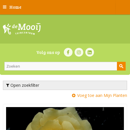
Home
Volg ons op
Open zoekfilter
Voeg toe aan Mijn Planten