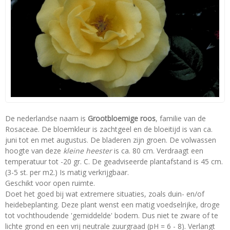
De nederlandse naam is
Grootbloemige roos
, familie van de
Rosaceae. De bloemkleur is zachtgeel en de bloeitijd is van ca.
juni tot en met augustus. De bladeren zijn groen. De volwassen
hoogte van deze
kleine heester
is ca. 80 cm. Verdraagt een
temperatuur tot -20 gr. C. De geadviseerde plantafstand is 45 cm.
(3-5 st. per m2.) Is matig verkrijgbaar.
Geschikt voor open ruimte.
Doet het goed bij wat extremere situaties, zoals duin- en/of
heidebeplanting. Deze plant wenst een matig voedselrijke, droge
tot vochthoudende 'gemiddelde' bodem. Dus niet te zware of te
lichte grond en een vrij neutrale zuurgraad (pH = 6 - 8). Verlangt