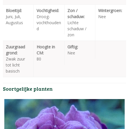
Bloeitijd:
Vochtigheid:
Zon /
Wintergroen:
Juni, Juli,
Droog-
schaduw:
Nee
Augustus
vochthouden
Lichte
d
schaduw /
zon
Zuurgraad
Hoogte in
Giftig:
grond:
CM:
Nee
Zwak zuur
80
tot licht
basisch
Soortgelijke planten