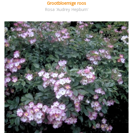
Grootbloemige roos
Rosa 'Audrey Hepburn'