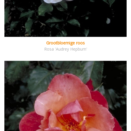
Grootbloemige roos
Rosa 'Audrey Hepburn'