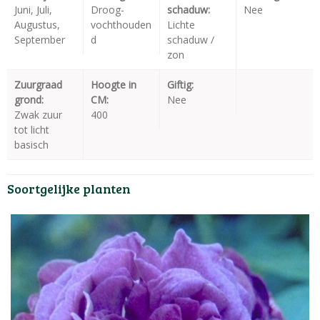
Juni, Juli,
Droog-
schaduw:
Nee
Augustus,
vochthouden
Lichte
September
d
schaduw /
zon
Zuurgraad
Hoogte in
Giftig:
grond:
CM:
Nee
Zwak zuur
400
tot licht
basisch
Soortgelijke planten