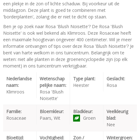
een plekje in de zon of lichte schaduw. Bij voorkeur uit de
middagzon. Deze plant is goed te combineren met
'borderplanten', zolang die er niet te dicht op staan.
Ben je op zoek naar Rosa 'Blush Noisette'? De Rosa 'Blush
Noisette' is ook wel bekend als Klimroos. Deze Rosaceae heeft
een maximale hoogtevan ongeveer 400 centimeter. Wil je meer
informatie ontvangen of tips over deze Rosa 'Blush Noisette'? Je
bent van harte welkom in ons tuincentrum. Belangrijk om te
weten: niet alle planten in deze groenencyclopedie zijn (op elk
moment) in ons tuincentrum verkrijgbaar.
Nederlandse
Wetenschap
Type plant:
Geslacht:
naam:
pelijke naam:
Heester
Rosa
Klimroos
Rosa 'Blush
Noisette'
Familie:
Bloemkleur:
Bladkleur:
Veelkleurig
Rosaceae
Paars, Wit
Groen
blad:
Nee
Bloeitijd:
Vochtigheid:
Zon /
Wintergroen: