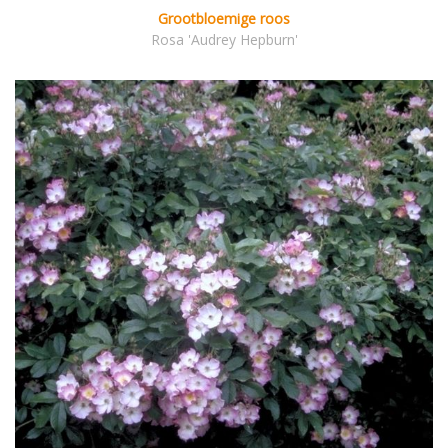
Grootbloemige roos
Rosa 'Audrey Hepburn'