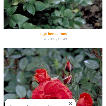
Lage heesterroos
Rosa 'Candy Cover'
×