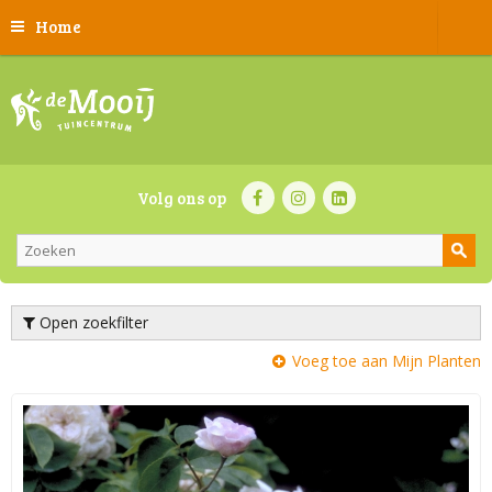
Home
Volg ons op
Open zoekfilter
Voeg toe aan Mijn Planten