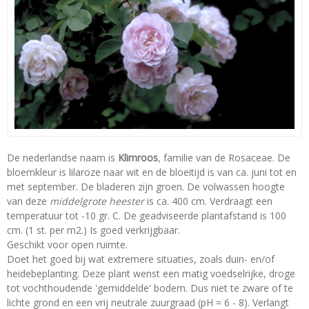
De nederlandse naam is
Klimroos
, familie van de Rosaceae. De
bloemkleur is lilaroze naar wit en de bloeitijd is van ca. juni tot en
met september. De bladeren zijn groen. De volwassen hoogte
van deze
middelgrote heester
is ca. 400 cm. Verdraagt een
temperatuur tot -10 gr. C. De geadviseerde plantafstand is 100
cm. (1 st. per m2.) Is goed verkrijgbaar.
Geschikt voor open ruimte.
Doet het goed bij wat extremere situaties, zoals duin- en/of
heidebeplanting. Deze plant wenst een matig voedselrijke, droge
tot vochthoudende 'gemiddelde' bodem. Dus niet te zware of te
lichte grond en een vrij neutrale zuurgraad (pH = 6 - 8). Verlangt