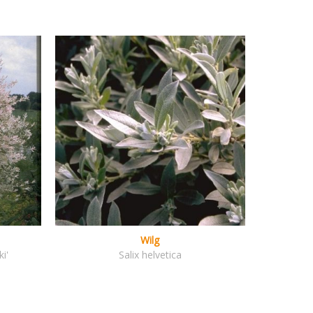
Wilg
i'
Salix helvetica