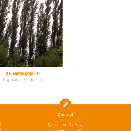
Italiaanse populier
Populus nigra 'Italica'
Contact
0
Tuincentrum De Mooij
0
Noordwijkerweg 36