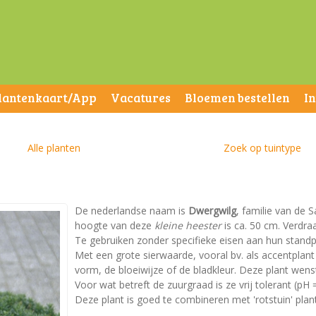
lantenkaart/App
Vacatures
Bloemen bestellen
I
Alle planten
Zoek op tuintype
De nederlandse naam is
Dwergwilg
, familie van de S
hoogte van deze
kleine heester
is ca. 50 cm. Verdraa
Te gebruiken zonder specifieke eisen aan hun standp
Met een grote sierwaarde, vooral bv. als accentplan
vorm, de bloeiwijze of de bladkleur. Deze plant wen
Voor wat betreft de zuurgraad is ze vrij tolerant (pH =
Deze plant is goed te combineren met 'rotstuin' plan