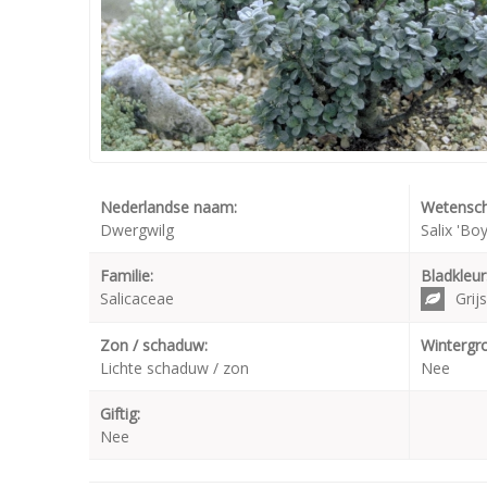
Nederlandse naam:
Wetensch
Dwergwilg
Salix 'Boy
Familie:
Bladkleur
Salicaceae
Grijs
Zon / schaduw:
Wintergr
Lichte schaduw / zon
Nee
Giftig:
Nee