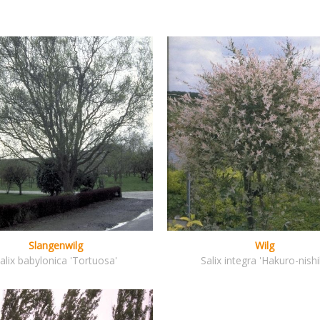
Slangenwilg
Wilg
alix babylonica 'Tortuosa'
Salix integra 'Hakuro-nishik