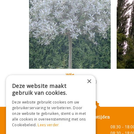
Wilg
×
Salix helvetica (bol op stam)
Deze website maakt
gebruik van cookies.
Deze website gebruikt cookies om uw
gebruikerservaring te verbeteren. Door
onze website te gebruiken, stemt u in met
Openingstijden
alle cookies in overeenstemming met ons
Cookiebeleid.
Lees verder
Maandag
08:30 - 18:0
Dinsdag
08:30 - 18:0