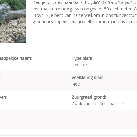
Ben je op zoek naar Salix 'Boydii'? De Salix 'Boydii'
een maximale hoogtevan ongeveer 50 centimeter. Wil
'Boydii'? Je bent van harte welkom in ons tuincentrum
groenencyclopedie zijn (op elk moment) in ons tuinc
appelijke naam:
Type plant:
dii'
Heester
:
Veelkleurig blad:
Nee
oen:
Zuurgraad grond:
Zwak zuur tot licht basisch