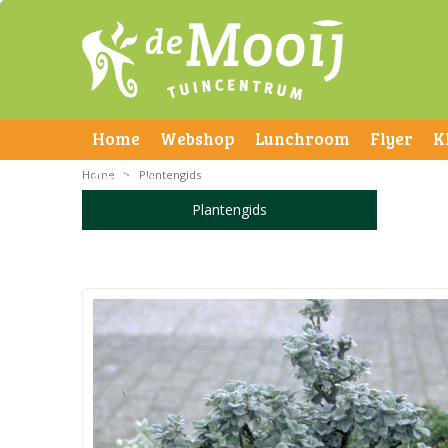
Home
Webshop
Lunchroom
Flyer
K
Home
Contact
>
Plantengids
Plantengids