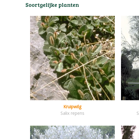
Soortgelijke planten
Kruipwilg
Salix repens
S