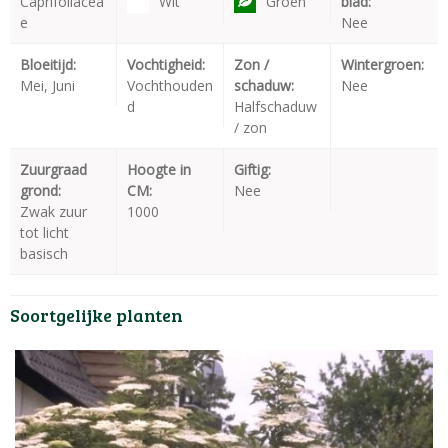
Caprifoliacea
Wit
Groen
blad:
e
Nee
Bloeitijd:
Vochtigheid:
Zon /
Wintergroen:
Mei, Juni
Vochthouden
schaduw:
Nee
d
Halfschaduw
/ zon
Zuurgraad
Hoogte in
Giftig:
grond:
CM:
Nee
Zwak zuur
1000
tot licht
basisch
Soortgelijke planten