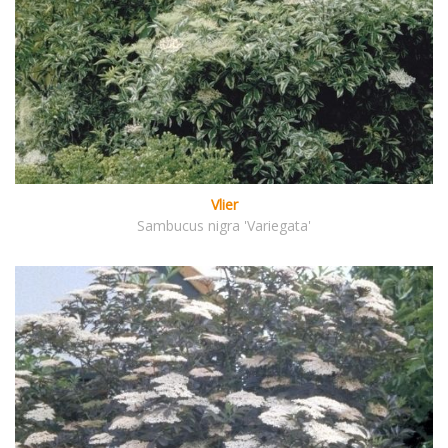
Vlier
Sambucus nigra 'Variegata'