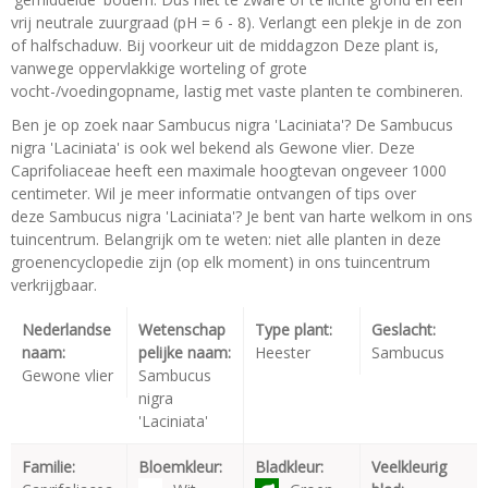
vrij neutrale zuurgraad (pH = 6 - 8). Verlangt een plekje in de zon
of halfschaduw. Bij voorkeur uit de middagzon Deze plant is,
vanwege oppervlakkige worteling of grote
vocht-/voedingopname, lastig met vaste planten te combineren.
Ben je op zoek naar Sambucus nigra 'Laciniata'? De Sambucus
nigra 'Laciniata' is ook wel bekend als Gewone vlier. Deze
Caprifoliaceae heeft een maximale hoogtevan ongeveer 1000
centimeter. Wil je meer informatie ontvangen of tips over
deze Sambucus nigra 'Laciniata'? Je bent van harte welkom in ons
tuincentrum. Belangrijk om te weten: niet alle planten in deze
groenencyclopedie zijn (op elk moment) in ons tuincentrum
verkrijgbaar.
Nederlandse
Wetenschap
Type plant:
Geslacht:
naam:
pelijke naam:
Heester
Sambucus
Gewone vlier
Sambucus
nigra
'Laciniata'
Familie:
Bloemkleur:
Bladkleur:
Veelkleurig