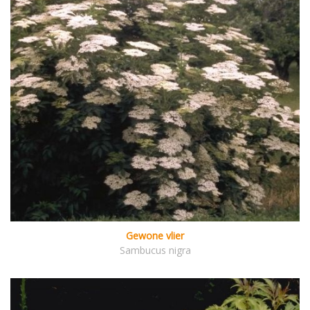
Gewone vlier
Sambucus nigra