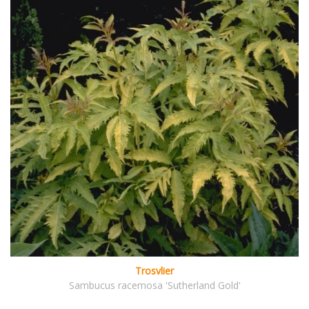
Trosvlier
Sambucus racemosa 'Sutherland Gold'