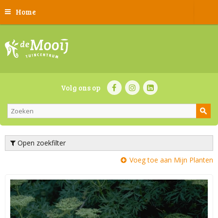
Home
Volg ons op
Open zoekfilter
Voeg toe aan Mijn Planten