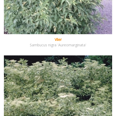
Vlier
Sambucus nigra 'Aureomarginata'