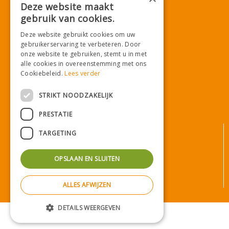
E.
info@tuincentrumdemooij.nl
Deze website maakt
gebruik van cookies.
Deze website gebruikt cookies om uw
Download onze App!
gebruikerservaring te verbeteren. Door
onze website te gebruiken, stemt u in met
alle cookies in overeenstemming met ons
Cookiebeleid.
Lees verder
STRIKT NOODZAKELIJK
PRESTATIE
© Tuincentrum De Mooij
TARGETING
Algemene voorwaarden
Privacy statement
OPSLAAN EN SLUITEN
Bezorginformatie
Betaalinformatie
ALLES AFWIJZEN
Privacy policy
Green Solutions
|
Tuincentrum Overzicht
DETAILS WEERGEVEN