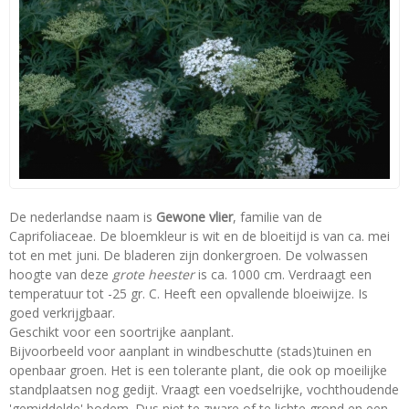
De nederlandse naam is
Gewone vlier
, familie van de
Caprifoliaceae. De bloemkleur is wit en de bloeitijd is van ca. mei
tot en met juni. De bladeren zijn donkergroen. De volwassen
hoogte van deze
grote heester
is ca. 1000 cm. Verdraagt een
temperatuur tot -25 gr. C. Heeft een opvallende bloeiwijze. Is
goed verkrijgbaar.
Geschikt voor een soortrijke aanplant.
Bijvoorbeeld voor aanplant in windbeschutte (stads)tuinen en
openbaar groen. Het is een tolerante plant, die ook op moeilijke
standplaatsen nog gedijt. Vraagt een voedselrijke, vochthoudende
'gemiddelde' bodem. Dus niet te zware of te lichte grond en een