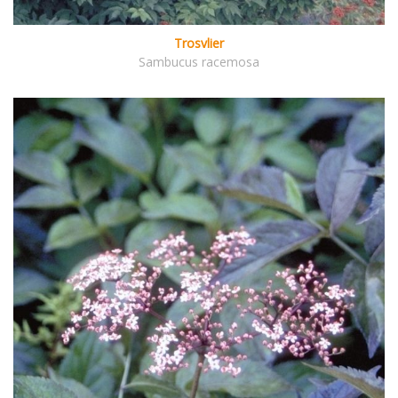
Trosvlier
Sambucus racemosa