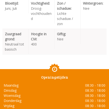
Bloeitijd:
Vochtigheid:
Zon /
Wintergroen:
Juni, Juli
Droog-
schaduw:
Nee
vochthouden
Lichte
d
schaduw /
zon
Zuurgraad
Hoogte in
Giftig:
grond:
CM:
Nee
Neutraal tot
400
basisch
Openingstijden
Maandag
08:30 - 18:00
Dinsdag
08:30 - 18:00
Woensdag
08:30 - 18:00
Donderdag
08:30 - 18:00
Vrijdag
08:30 - 18:00