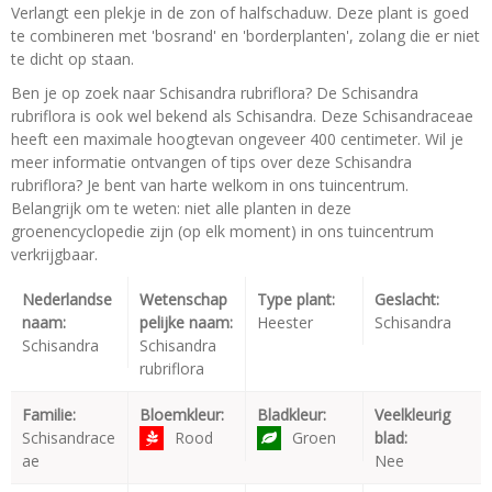
Verlangt een plekje in de zon of halfschaduw. Deze plant is goed
te combineren met 'bosrand' en 'borderplanten', zolang die er niet
te dicht op staan.
Ben je op zoek naar Schisandra rubriflora? De Schisandra
rubriflora is ook wel bekend als Schisandra. Deze Schisandraceae
heeft een maximale hoogtevan ongeveer 400 centimeter. Wil je
meer informatie ontvangen of tips over deze Schisandra
rubriflora? Je bent van harte welkom in ons tuincentrum.
Belangrijk om te weten: niet alle planten in deze
groenencyclopedie zijn (op elk moment) in ons tuincentrum
verkrijgbaar.
Nederlandse
Wetenschap
Type plant:
Geslacht:
naam:
pelijke naam:
Heester
Schisandra
Schisandra
Schisandra
rubriflora
Familie:
Bloemkleur:
Bladkleur:
Veelkleurig
Schisandrace
Rood
Groen
blad:
ae
Nee