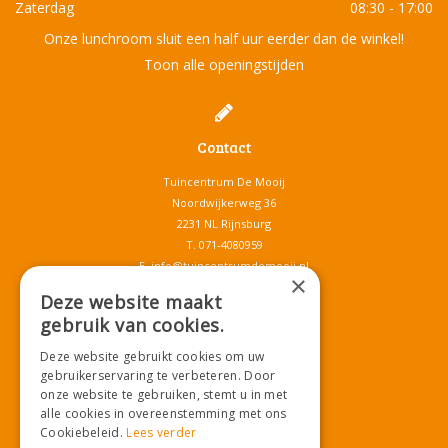
Zaterdag
08:30 - 17:00
Onze lunchroom sluit een half uur eerder dan de winkel!
Toon alle openingstijden
Contact
Tuincentrum De Mooij
Noordwijkerweg 36
2231 NL Rijnsburg
T.
071-4080959
E.
info@tuincentrumdemooij.nl
×
Deze website maakt
gebruik van cookies.
Download onze App!
Deze website gebruikt cookies om uw
gebruikerservaring te verbeteren. Door
onze website te gebruiken, stemt u in met
alle cookies in overeenstemming met ons
Cookiebeleid.
Lees verder