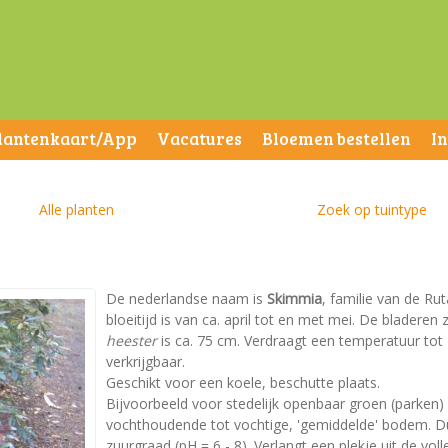
lantenkaart/App
Vacatures
Bloemen bestellen
I
Alle planten
Zoek op tuintype
De nederlandse naam is
Skimmia
, familie van de R
bloeitijd is van ca. april tot en met mei. De blader
heester
is ca. 75 cm. Verdraagt een temperatuur tot -1
verkrijgbaar.
Geschikt voor een koele, beschutte plaats.
Bijvoorbeeld voor stedelijk openbaar groen (parken)
vochthoudende tot vochtige, 'gemiddelde' bodem. Dus 
zuurgraad (pH = 6 - 8). Verlangt een plekje uit de voll