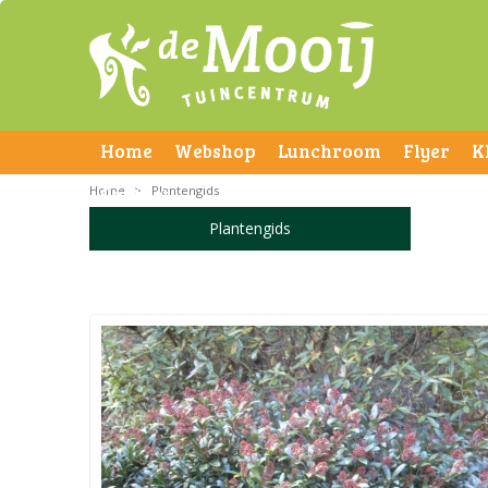
Home
Webshop
Lunchroom
Flyer
K
Home
Contact
>
Plantengids
Plantengids