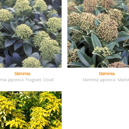
Skimmia
Skimmia
mia japonica 'Fragrant Cloud'
Skimmia japonica 'Marlot