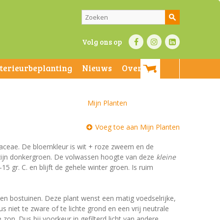
Volg ons op
nterieurbeplanting
Nieuws
Over ons
Mijn Planten
Voeg toe aan Mijn Planten
utaceae. De bloemkleur is wit + roze zweem en de
en zijn donkergroen. De volwassen hoogte van deze
kleine
5 gr. C. en blijft de gehele winter groen. Is ruim
 en bostuinen. Deze plant wenst een matig voedselrijke,
niet te zware of te lichte grond en een vrij neutrale
e zon. Dus bij voorkeur in gefilterd licht van andere