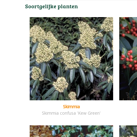
Soortgelijke planten
Skimmia
Skimmia confusa 'Kew Green'