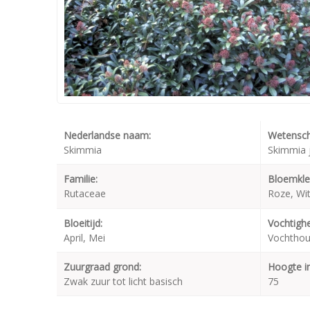
Nederlandse naam:
Wetensch
Skimmia
Skimmia j
Familie:
Bloemkle
Rutaceae
Roze, Wi
Bloeitijd:
Vochtighe
April, Mei
Vochthou
Zuurgraad grond:
Hoogte i
Zwak zuur tot licht basisch
75