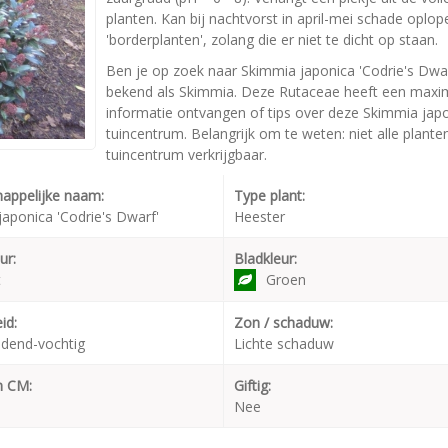
planten. Kan bij nachtvorst in april-mei schade oplo
'borderplanten', zolang die er niet te dicht op staan.
Ben je op zoek naar Skimmia japonica 'Codrie's Dwar
bekend als Skimmia. Deze Rutaceae heeft een maxim
informatie ontvangen of tips over deze Skimmia japo
tuincentrum. Belangrijk om te weten: niet alle plant
tuincentrum verkrijgbaar.
appelijke naam:
Type plant:
aponica 'Codrie's Dwarf'
Heester
ur:
Bladkleur:
t
Groen
id:
Zon / schaduw:
dend-vochtig
Lichte schaduw
n CM:
Giftig:
Nee