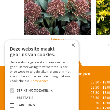
Skimmia
×
Skimmia japonica 'Wanto'
Deze website maakt
gebruik van cookies.
Deze website gebruikt cookies om uw
gebruikerservaring te verbeteren. Door
onze website te gebruiken, stemt u in met
Openingstijden
alle cookies in overeenstemming met ons
Cookiebeleid.
Lees verder
Maandag
08:30 - 18:0
Dinsdag
08:30 - 18:0
STRIKT NOODZAKELIJK
Woensdag
08:30 - 18:0
Donderdag
08:30 - 18:0
PRESTATIE
Vrijdag
08:30 - 18:0
TARGETING
Zaterdag
08:30 - 17:0