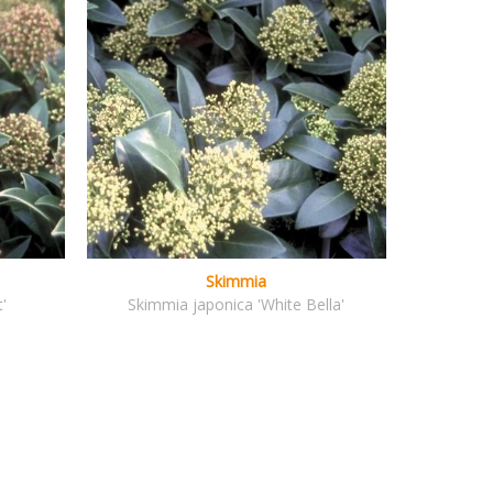
Skimmia
'
Skimmia japonica 'White Bella'