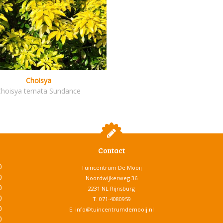
Choisya
Choisya ternata Sundance
Contact
0
Tuincentrum De Mooij
0
Noordwijkerweg 36
0
2231 NL Rijnsburg
0
T.
071-4080959
0
E.
info@tuincentrumdemooij.nl
0