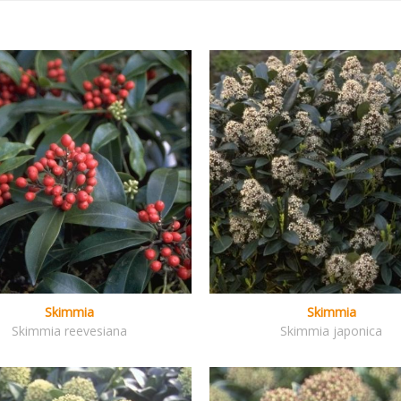
Skimmia
Skimmia
Skimmia reevesiana
Skimmia japonica