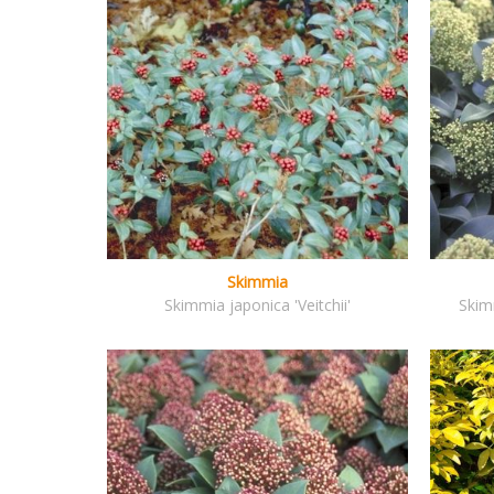
Skimmia
Skimmia japonica 'Veitchii'
Skim