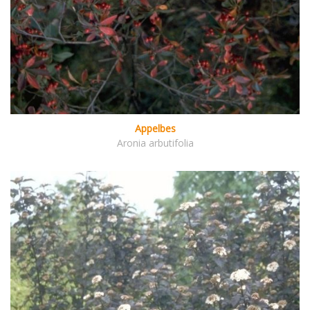
Appelbes
Aronia arbutifolia