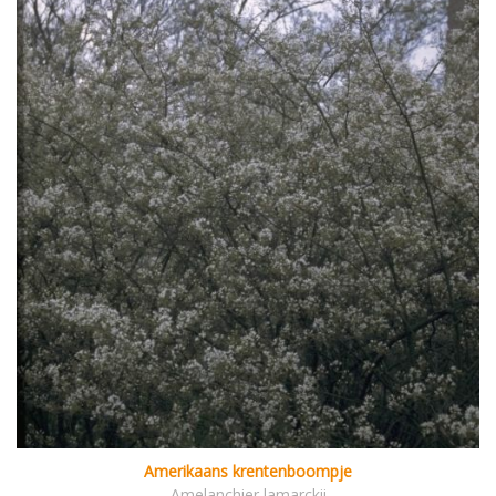
Amerikaans krentenboompje
Amelanchier lamarckii