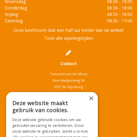
Woensdag
08:30 - 18:00
Donderdag
08:30 - 18:00
Vrijdag
08:30 - 18:00
Zaterdag
08:30 - 17:00
Onze lunchroom sluit een half uur eerder dan de winkel!
Toon alle openingstijden
Contact
Tuincentrum De Mooij
Noordwijkerweg 36
2231 NL Rijnsburg
T.
071-4080959
×
E.
info@tuincentrumdemooij.nl
Deze website maakt
gebruik van cookies.
Deze website gebruikt cookies om uw
Download onze App!
gebruikerservaring te verbeteren. Door
onze website te gebruiken, stemt u in met