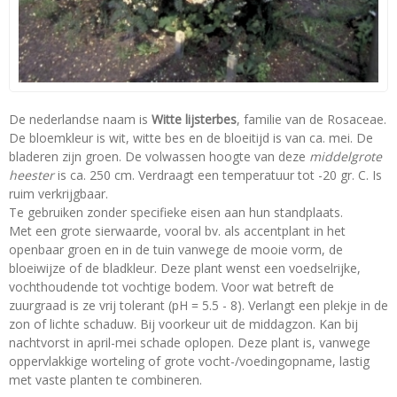
De nederlandse naam is
Witte lijsterbes
, familie van de Rosaceae.
De bloemkleur is wit, witte bes en de bloeitijd is van ca. mei. De
bladeren zijn groen. De volwassen hoogte van deze
middelgrote
heester
is ca. 250 cm. Verdraagt een temperatuur tot -20 gr. C. Is
ruim verkrijgbaar.
Te gebruiken zonder specifieke eisen aan hun standplaats.
Met een grote sierwaarde, vooral bv. als accentplant in het
openbaar groen en in de tuin vanwege de mooie vorm, de
bloeiwijze of de bladkleur. Deze plant wenst een voedselrijke,
vochthoudende tot vochtige bodem. Voor wat betreft de
zuurgraad is ze vrij tolerant (pH = 5.5 - 8). Verlangt een plekje in de
zon of lichte schaduw. Bij voorkeur uit de middagzon. Kan bij
nachtvorst in april-mei schade oplopen. Deze plant is, vanwege
oppervlakkige worteling of grote vocht-/voedingopname, lastig
met vaste planten te combineren.