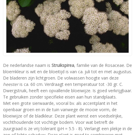
De nederlandse naam is
Struikspirea
, familie van de Rosaceae. De
bloemkleur is wit en de bloeitijd is van ca. juli tot en met augustus.
De bladeren zijn lichtgroen. De volwassen hoogte van deze
heester
is ca. 60 cm. Verdraagt een temperatuur tot -30 gr. C.
Dwergstruik, heeft een opvallende bloeiwijze. Is goed verkrijgbaar.
Te gebruiken zonder specifieke eisen aan hun standplaats.
Met een grote sierwaarde, vooral bv. als accentplant in het
openbaar groen en in de tuin vanwege de mooie vorm, de
bloeiwijze of de bladkleur. Deze plant wenst een voedselrijke,
vochthoudende tot vochtige bodem. Voor wat betreft de
zuurgraad is ze vrij tolerant (pH = 5.5 - 8). Verlangt een plekje in de
zon of lichte schaduw. Deze plant is goed te combineren met