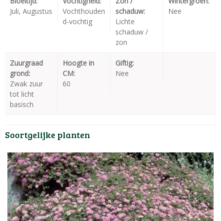
Bloeitijd:
Vochtigheid:
Zon /
Wintergroen:
Juli, Augustus
Vochthouden
schaduw:
Nee
d-vochtig
Lichte
schaduw /
zon
Zuurgraad
Hoogte in
Giftig:
grond:
CM:
Nee
Zwak zuur
60
tot licht
basisch
Soortgelijke planten