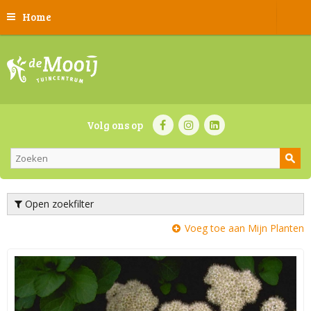
Home
Volg ons op
Open zoekfilter
Voeg toe aan Mijn Planten