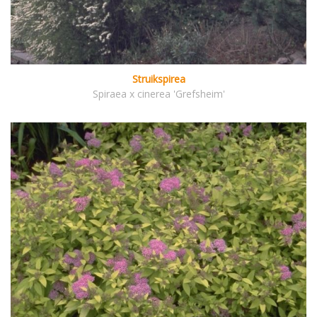
Struikspirea
Spiraea x cinerea 'Grefsheim'