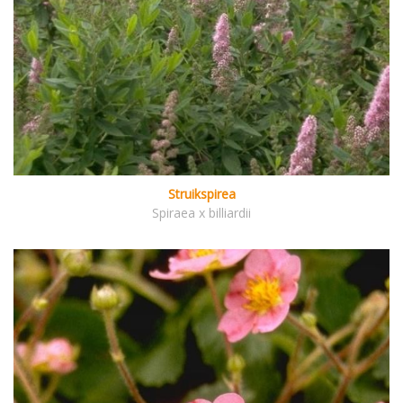
Struikspirea
Spiraea x billiardii