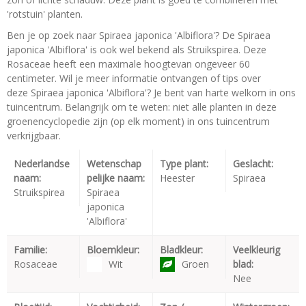
'rotstuin' planten.
Ben je op zoek naar Spiraea japonica 'Albiflora'? De Spiraea
japonica 'Albiflora' is ook wel bekend als Struikspirea. Deze
Rosaceae heeft een maximale hoogtevan ongeveer 60
centimeter. Wil je meer informatie ontvangen of tips over
deze Spiraea japonica 'Albiflora'? Je bent van harte welkom in ons
tuincentrum. Belangrijk om te weten: niet alle planten in deze
groenencyclopedie zijn (op elk moment) in ons tuincentrum
verkrijgbaar.
Nederlandse
Wetenschap
Type plant:
Geslacht:
naam:
pelijke naam:
Heester
Spiraea
Struikspirea
Spiraea
japonica
'Albiflora'
Familie:
Bloemkleur:
Bladkleur:
Veelkleurig
Rosaceae
Wit
Groen
blad:
Nee