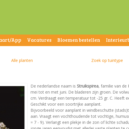
aart/App
Vacatures
Bloemen bestellen
Interieur
Alle planten
Zoek op tuintype
De nederlandse naam is
Struikspirea
, familie van de
mei tot en met juni. De bladeren zijn groen. De vo
cm. Verdraagt een temperatuur tot -25 gr. C. Heeft ee
Geschikt voor een soortrijke aanplant.
Bijvoorbeeld voor aanplant in windbeschutte (stads)t
aan. Vraagt een vochthoudende tot vochtige, humusr
= 7 - 9). Verlangt een plekje in de zon of lichte scha
jonge jaren eenvoudig met allerlei vaste planten te