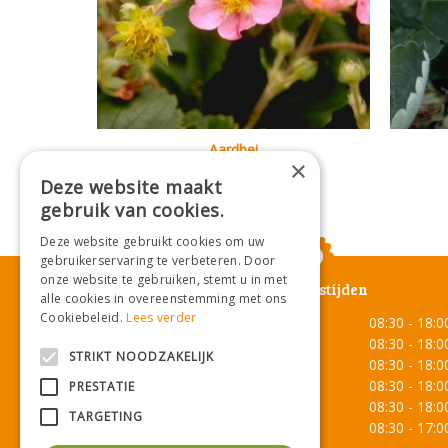
Aardbei
×
Fragaria 'Frel'
Deze website maakt
gebruik van cookies.
Deze website gebruikt cookies om uw
gebruikerservaring te verbeteren. Door
onze website te gebruiken, stemt u in met
Openingstijden
alle cookies in overeenstemming met ons
Cookiebeleid.
Lees verder
Maandag
08:30 - 18:0
Dinsdag
08:30 - 18:0
STRIKT NOODZAKELIJK
Woensdag
08:30 - 18:0
Donderdag
08:30 - 18:0
PRESTATIE
Vrijdag
08:30 - 18:0
TARGETING
Zaterdag
08:30 - 17:0