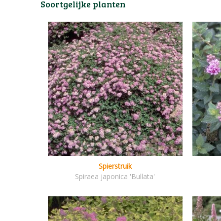
Soortgelijke planten
Spierstruik
Spiraea japonica 'Bullata'