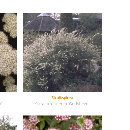
Struikspirea
a'
Spiraea x cinerea 'Grefsheim'