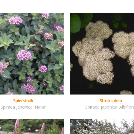
Spierstruik
Struikspirea
Spiraea japonica 'Nana'
Spiraea japonica 'Albiflor