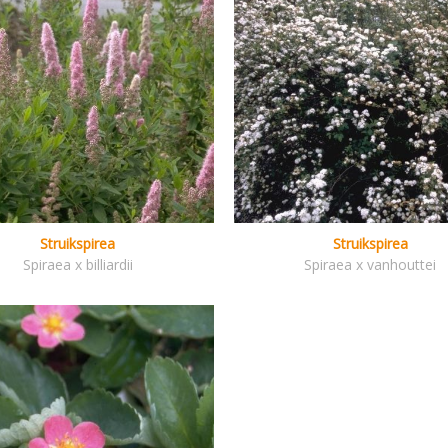
Struikspirea
Struikspirea
Spiraea x billiardii
Spiraea x vanhouttei