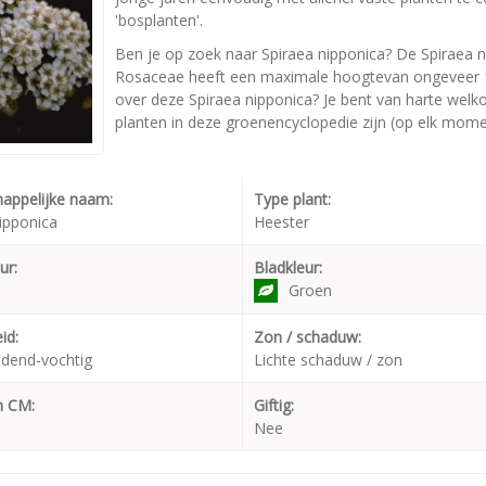
'bosplanten'.
Ben je op zoek naar Spiraea nipponica? De Spiraea n
Rosaceae heeft een maximale hoogtevan ongeveer 17
over deze Spiraea nipponica? Je bent van harte welko
planten in deze groenencyclopedie zijn (op elk momen
appelijke naam:
Type plant:
ipponica
Heester
ur:
Bladkleur:
Groen
id:
Zon / schaduw:
dend-vochtig
Lichte schaduw / zon
n CM:
Giftig:
Nee