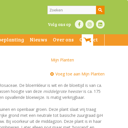
Volg ons op
beplanting
Nieuws
Over ons
Contact
Mijn Planten
Voeg toe aan Mijn Planten
 Rosaceae. De bloemkleur is wit en de bloeitijd is van ca.
lwassen hoogte van deze
middelgrote heester
is ca. 175
n opvallende bloeiwijze. Is matig verkrijgbaar.
uinen en openbaar groen. Deze plant slaat vrij traag
ijke grond met een neutrale tot basische zuurgraad (pH
duw. Bij voorkeur uit de middagzon. Deze plant is in haar
 combineren. Later alleen nog maar met 'bosrand' en