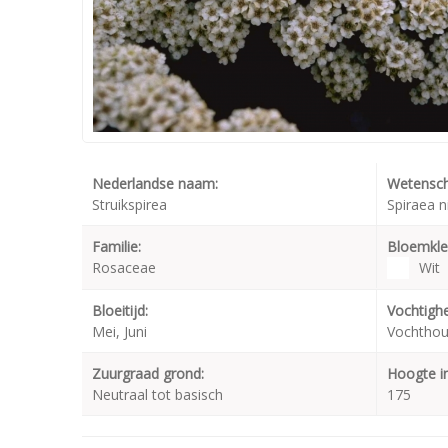
Nederlandse naam:
Wetensch
Struikspirea
Spiraea n
Familie:
Bloemkle
Rosaceae
Wit
Bloeitijd:
Vochtighe
Mei, Juni
Vochthou
Zuurgraad grond:
Hoogte i
Neutraal tot basisch
175