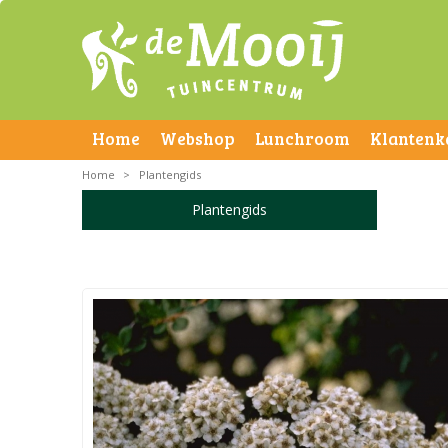
Home
Webshop
Lunchroom
Klantenk
Home
>
Plantengids
Plantengids