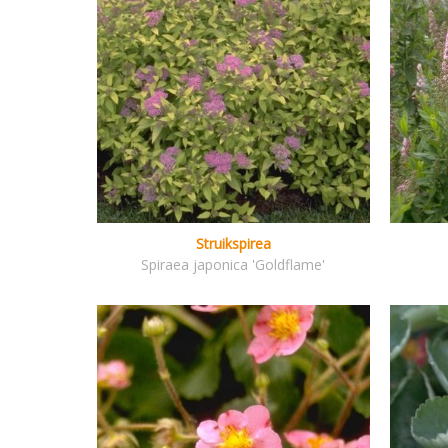
Struikspirea
Spiraea japonica 'Goldflame'