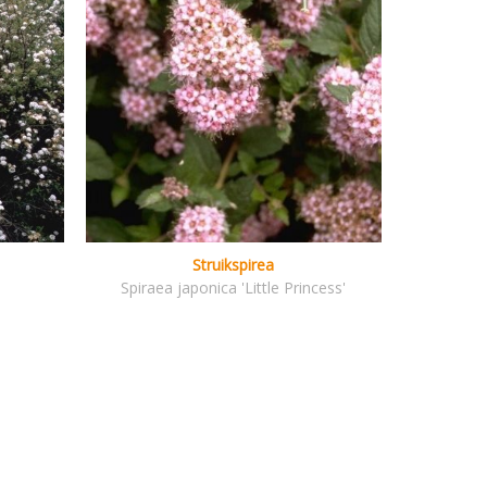
Struikspirea
Spiraea japonica 'Little Princess'