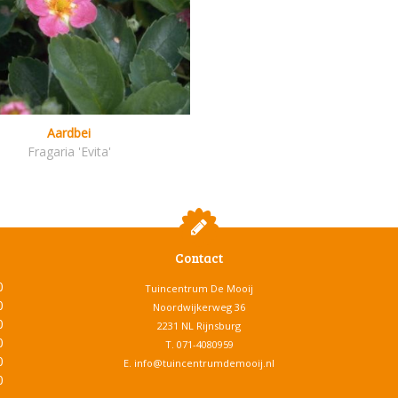
Aardbei
Fragaria 'Evita'
Contact
0
Tuincentrum De Mooij
0
Noordwijkerweg 36
0
2231 NL Rijnsburg
0
T.
071-4080959
0
E.
info@tuincentrumdemooij.nl
0