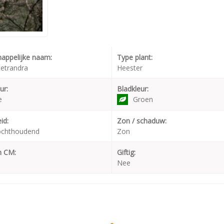
appelijke naam:
Type plant:
tetrandra
Heester
ur:
Bladkleur:
e
Groen
id:
Zon / schaduw:
ochthoudend
Zon
n CM:
Giftig:
Nee