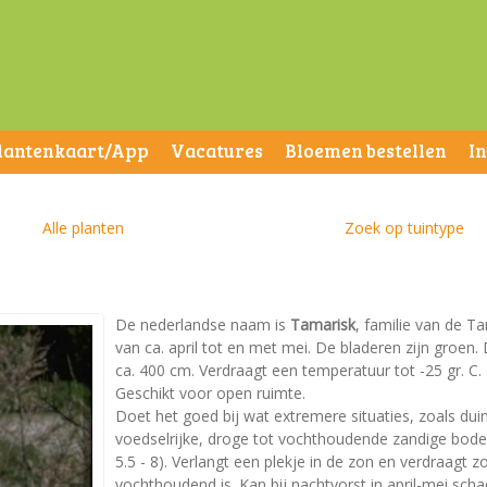
lantenkaart/App
Vacatures
Bloemen bestellen
I
Alle planten
Zoek op tuintype
De nederlandse naam is
Tamarisk
, familie van de Ta
van ca. april tot en met mei. De bladeren zijn groe
ca. 400 cm. Verdraagt een temperatuur tot -25 gr. C. 
Geschikt voor open ruimte.
Doet het goed bij wat extremere situaties, zoals dui
voedselrijke, droge tot vochthoudende zandige bodem.
5.5 - 8). Verlangt een plekje in de zon en verdraagt 
vochthoudend is. Kan bij nachtvorst in april-mei sch