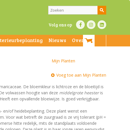
Volg ons op
nterieurbeplanting
Nieuws
Over ons
Mijn Planten
Voeg toe aan Mijn Planten
maricaceae. De bloemkleur is lichtroze en de bloeitijd is
n. De volwassen hoogte van deze
middelgrote heester
is
Heeft een opvallende bloeiwijze. Is goed verkrijgbaar.
n- en/of heidebeplanting. Deze plant wenst een
 Voor wat betreft de zuurgraad is ze vrij tolerant (pH =
zomerse hitte redelijk, mits de standplaats voldoende
ade oplopen. Deze plant is in haar jonge jaren eenvoudig