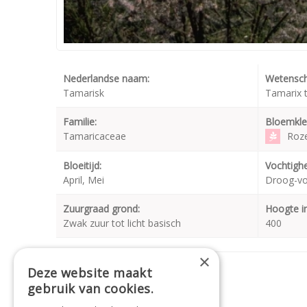
Nederlandse naam:
Wetensch
Tamarisk
Tamarix 
Familie:
Bloemkle
Tamaricaceae
Roz
Bloeitijd:
Vochtighe
April, Mei
Droog-v
Zuurgraad grond:
Hoogte i
Zwak zuur tot licht basisch
400
×
Soortgelijke planten
Deze website maakt
gebruik van cookies.