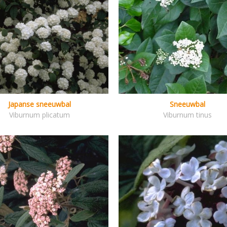
Japanse sneeuwbal
Sneeuwbal
Viburnum plicatum
Viburnum tinus