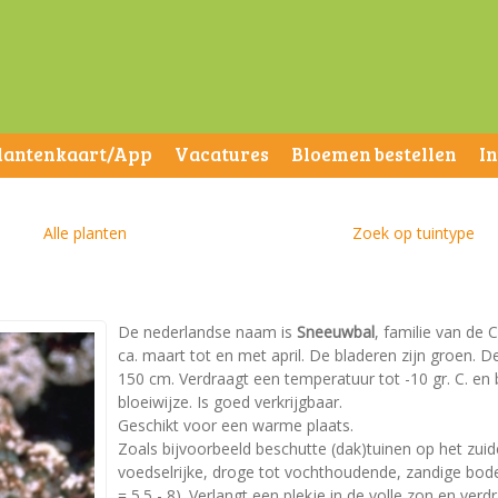
lantenkaart/App
Vacatures
Bloemen bestellen
I
Alle planten
Zoek op tuintype
De nederlandse naam is
Sneeuwbal
, familie van de 
ca. maart tot en met april. De bladeren zijn groen.
150 cm. Verdraagt een temperatuur tot -10 gr. C. en 
bloeiwijze. Is goed verkrijgbaar.
Geschikt voor een warme plaats.
Zoals bijvoorbeeld beschutte (dak)tuinen op het zui
voedselrijke, droge tot vochthoudende, zandige bodem
= 5.5 - 8). Verlangt een plekje in de volle zon en ver