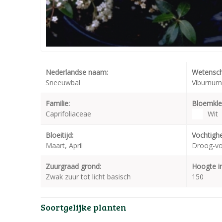
Nederlandse naam:
Wetensch
Sneeuwbal
Viburnum 
Familie:
Bloemkle
Caprifoliaceae
Wit
Bloeitijd:
Vochtighe
Maart, April
Droog-v
Zuurgraad grond:
Hoogte i
Zwak zuur tot licht basisch
150
Soortgelijke planten