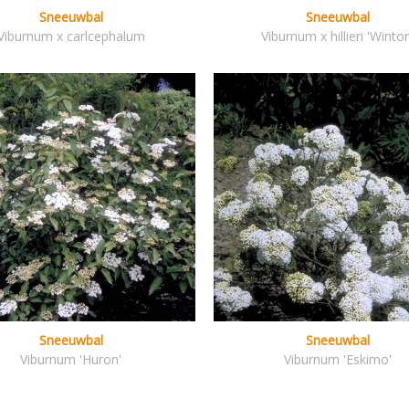
Sneeuwbal
Sneeuwbal
Viburnum x carlcephalum
Viburnum x hillieri 'Winto
Sneeuwbal
Sneeuwbal
Viburnum 'Huron'
Viburnum 'Eskimo'