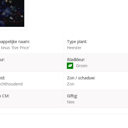
appelijke naam:
Type plant:
tinus 'Eve Price'
Heester
ur:
Bladkleur:
Groen
id:
Zon / schaduw:
ochthoudend
Zon
n CM:
Giftig:
Nee