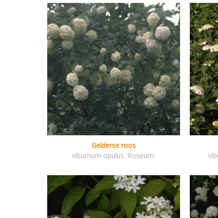
Gelderse roos
Viburnum opulus 'Roseum'
Vi