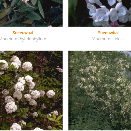
Sneeuwbal
Sneeuwbal
Viburnum rhytidophyllum
Viburnum carlesii