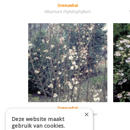
Sneeuwbal
Viburnum rhytidophyllum
Sneeuwbal
×
Viburnum x bodnantense 'Dawn'
Deze website maakt
gebruik van cookies.