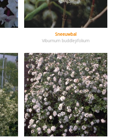
Sneeuwbal
Viburnum buddlejifolium