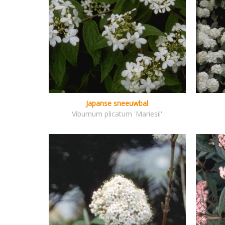
Japanse sneeuwbal
Viburnum plicatum 'Mariesii'