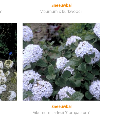
Sneeuwbal
n'
Viburnum x burkwoodii
Sneeuwbal
Viburnum carlesii 'Compactum'