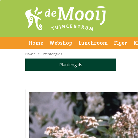
Home
Webshop
Lunchroom
Flyer
K
Home
Contact
>
Plantengids
Plantengids