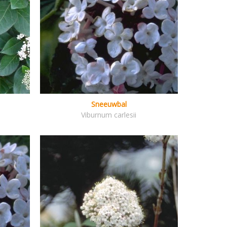
Sneeuwbal
Viburnum carlesii