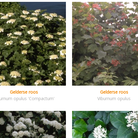
Gelderse roos
Gelderse roos
burnum opulus 'Compactum'
Viburnum opulus