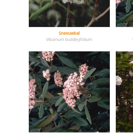
Sneeuwbal
Viburnum buddlejifolium