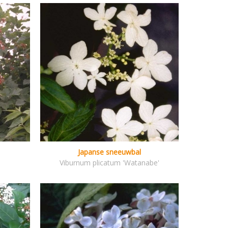
Japanse sneeuwbal
Viburnum plicatum 'Watanabe'