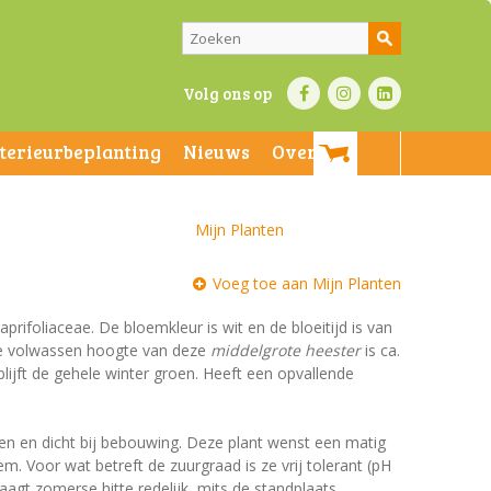
Volg ons op
nterieurbeplanting
Nieuws
Over ons
Mijn Planten
Voeg toe aan Mijn Planten
Caprifoliaceae. De bloemkleur is wit en de bloeitijd is van
 De volwassen hoogte van deze
middelgrote heester
is ca.
blijft de gehele winter groen. Heeft een opvallende
den en dicht bij bebouwing. Deze plant wenst een matig
. Voor wat betreft de zuurgraad is ze vrij tolerant (pH
draagt zomerse hitte redelijk, mits de standplaats