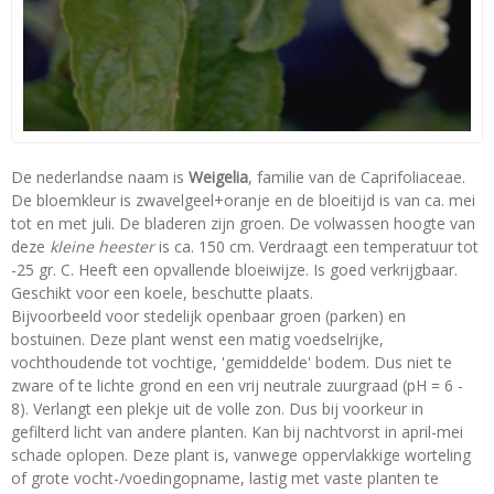
De nederlandse naam is
Weigelia
, familie van de Caprifoliaceae.
De bloemkleur is zwavelgeel+oranje en de bloeitijd is van ca. mei
tot en met juli. De bladeren zijn groen. De volwassen hoogte van
deze
kleine heester
is ca. 150 cm. Verdraagt een temperatuur tot
-25 gr. C. Heeft een opvallende bloeiwijze. Is goed verkrijgbaar.
Geschikt voor een koele, beschutte plaats.
Bijvoorbeeld voor stedelijk openbaar groen (parken) en
bostuinen. Deze plant wenst een matig voedselrijke,
vochthoudende tot vochtige, 'gemiddelde' bodem. Dus niet te
zware of te lichte grond en een vrij neutrale zuurgraad (pH = 6 -
8). Verlangt een plekje uit de volle zon. Dus bij voorkeur in
gefilterd licht van andere planten. Kan bij nachtvorst in april-mei
schade oplopen. Deze plant is, vanwege oppervlakkige worteling
of grote vocht-/voedingopname, lastig met vaste planten te