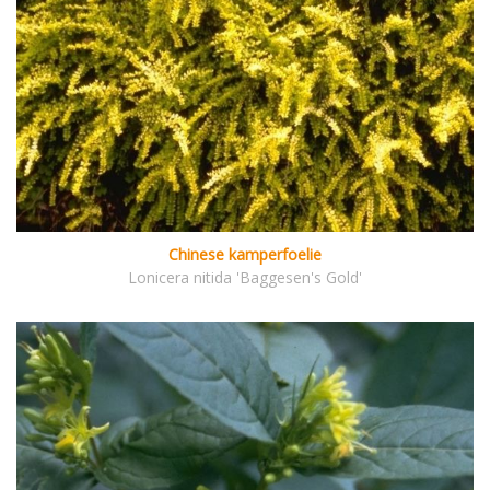
Chinese kamperfoelie
Lonicera nitida 'Baggesen's Gold'