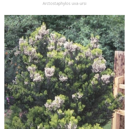
Arctostaphylos uva-ursi