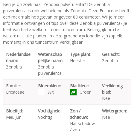
Ben je op zoek naar Zenobia pulverulenta? De Zenobia
pulverulenta is ook wel bekend als Zenobia. Deze Ericaceae heeft
een maximale hoogtevan ongeveer 80 centimeter. Wil je meer
informatie ontvangen of tips over deze Zenobia pulverulenta? Je
bent van harte welkom in ons tuincentrum. Belangrijk om te
weten: niet alle planten in deze groenencyclopedie zijn (op elk
moment) in ons tuincentrum verkrijgbaar.
Nederlandse
Wetenschap
Type plant:
Geslacht:
naam:
pelijke naam:
Heester
Zenobia
Zenobia
Zenobia
pulverulenta
Familie:
Bloemkleur:
Bladkleur:
Veelkleurig
Ericaceae
Wit
Groen
blad:
Nee
Bloeitijd:
Vochtigheid:
Zon /
Wintergroen:
Mei, Juni
Vochtig
schaduw:
Nee
Halfschaduw
/ zon