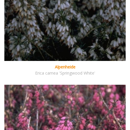
Alpenheide
Erica carnea 'Springwood White'