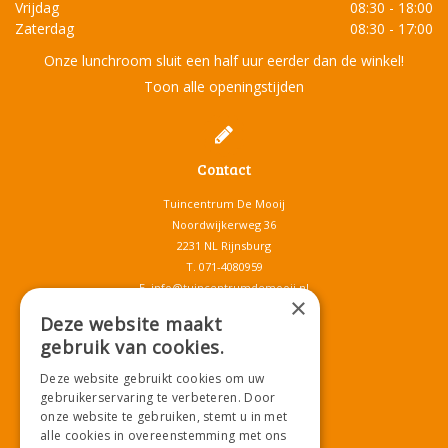
Vrijdag
08:30 - 18:00
Zaterdag
08:30 - 17:00
Onze lunchroom sluit een half uur eerder dan de winkel!
Toon alle openingstijden
Contact
Tuincentrum De Mooij
Noordwijkerweg 36
2231 NL Rijnsburg
T.
071-4080959
E.
info@tuincentrumdemooij.nl
×
Deze website maakt
gebruik van cookies.
Download onze App!
Deze website gebruikt cookies om uw
gebruikerservaring te verbeteren. Door
onze website te gebruiken, stemt u in met
alle cookies in overeenstemming met ons