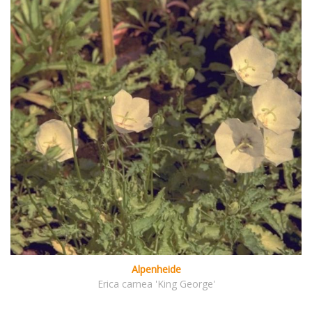
Alpenheide
Erica carnea 'King George'