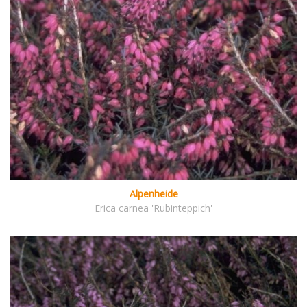
Alpenheide
Erica carnea 'Rubinteppich'