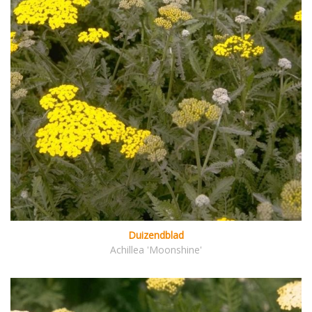
Duizendblad
Achillea 'Moonshine'