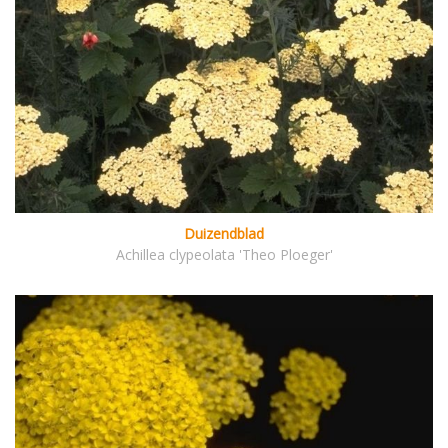
Duizendblad
Achillea clypeolata 'Theo Ploeger'