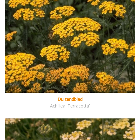
Duizendblad
Achillea 'Terracotta'