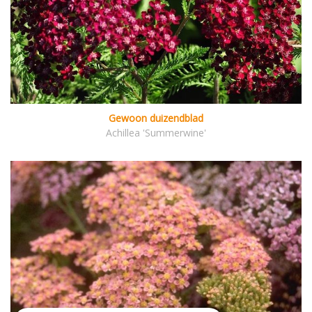
Gewoon duizendblad
Achillea 'Summerwine'