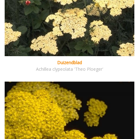
Duizendblad
Achillea clypeolata 'Theo Ploeger'