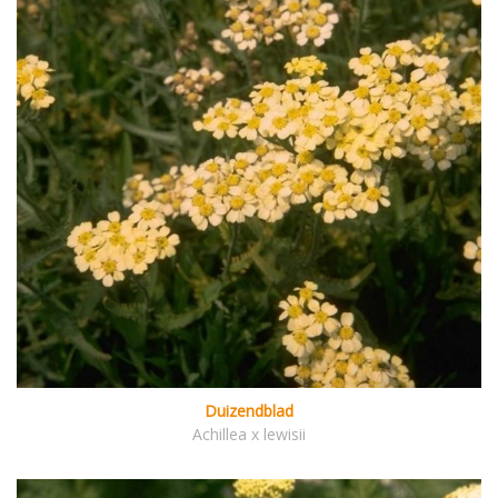
Duizendblad
Achillea x lewisii