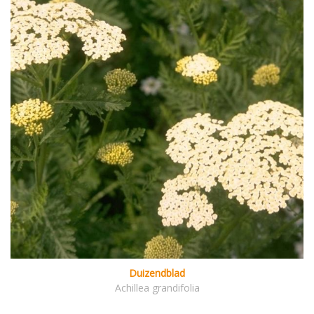
Duizendblad
Achillea grandifolia