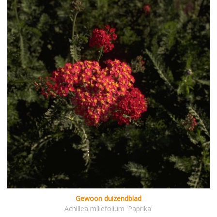
Gewoon duizendblad
Achillea millefolium 'Paprika'