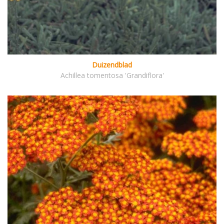
Duizendblad
Achillea tomentosa 'Grandiflora'