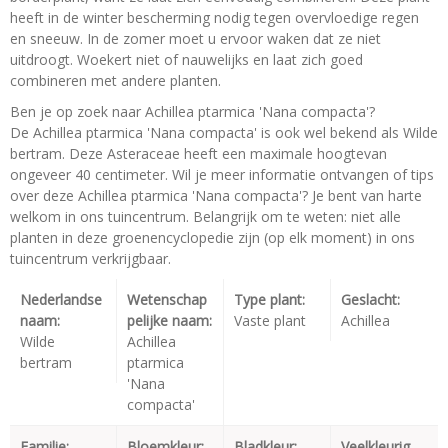
heeft in de winter bescherming nodig tegen overvloedige regen
en sneeuw. In de zomer moet u ervoor waken dat ze niet
uitdroogt. Woekert niet of nauwelijks en laat zich goed
combineren met andere planten.
Ben je op zoek naar Achillea ptarmica 'Nana compacta'?
De Achillea ptarmica 'Nana compacta' is ook wel bekend als Wilde
bertram. Deze Asteraceae heeft een maximale hoogtevan
ongeveer 40 centimeter. Wil je meer informatie ontvangen of tips
over deze Achillea ptarmica 'Nana compacta'? Je bent van harte
welkom in ons tuincentrum. Belangrijk om te weten: niet alle
planten in deze groenencyclopedie zijn (op elk moment) in ons
tuincentrum verkrijgbaar.
Nederlandse
Wetenschap
Type plant:
Geslacht:
naam:
pelijke naam:
Vaste plant
Achillea
Wilde
Achillea
bertram
ptarmica
'Nana
compacta'
Familie:
Bloemkleur:
Bladkleur:
Veelkleurig