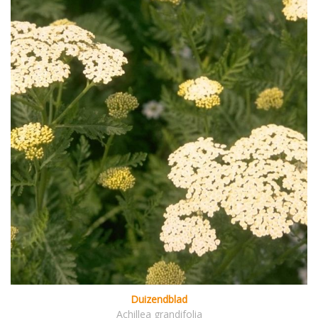
Duizendblad
Achillea grandifolia