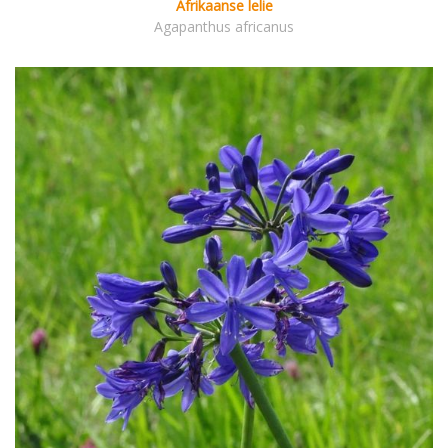
Afrikaanse lelie
Agapanthus africanus