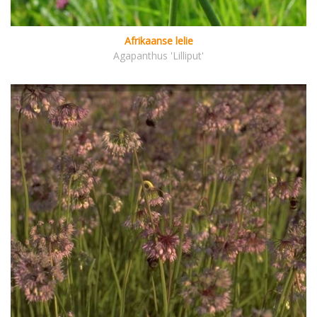
Afrikaanse lelie
Agapanthus 'Lilliput'