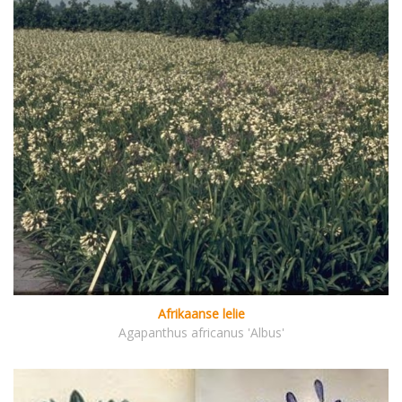
Afrikaanse lelie
Agapanthus africanus 'Albus'