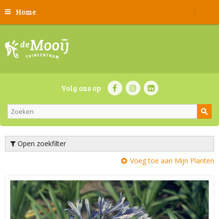
Home
Volg ons op
Open zoekfilter
Voeg toe aan Mijn Planten