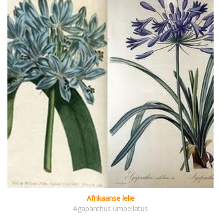
Afrikaanse lelie
Agapanthus umbellatus