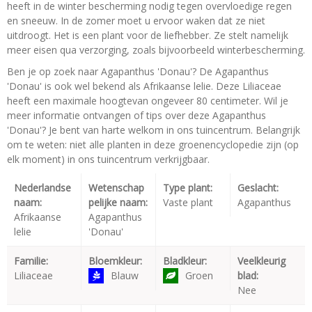
heeft in de winter bescherming nodig tegen overvloedige regen
en sneeuw. In de zomer moet u ervoor waken dat ze niet
uitdroogt. Het is een plant voor de liefhebber. Ze stelt namelijk
meer eisen qua verzorging, zoals bijvoorbeeld winterbescherming.
Ben je op zoek naar Agapanthus 'Donau'? De Agapanthus
'Donau' is ook wel bekend als Afrikaanse lelie. Deze Liliaceae
heeft een maximale hoogtevan ongeveer 80 centimeter. Wil je
meer informatie ontvangen of tips over deze Agapanthus
'Donau'? Je bent van harte welkom in ons tuincentrum. Belangrijk
om te weten: niet alle planten in deze groenencyclopedie zijn (op
elk moment) in ons tuincentrum verkrijgbaar.
Nederlandse
Wetenschap
Type plant:
Geslacht:
naam:
pelijke naam:
Vaste plant
Agapanthus
Afrikaanse
Agapanthus
lelie
'Donau'
Familie:
Bloemkleur:
Bladkleur:
Veelkleurig
Liliaceae
Blauw
Groen
blad:
Nee