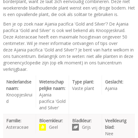
borderplant, want ze laat zich eenvoudig combineren. Deze niet
woekerende bladhoudende plant wenst een vrij droge bodem. Het
is een opvallende plant, die ook als solitair te gebruiken is.
Ben je op zoek naar Ajania pacifica 'Gold and Silver'? De Ajania
pacifica 'Gold and Silver' is ook wel bekend als Knoopjeskruid.
Deze Asteraceae heeft een maximale hoogtevan ongeveer 50
centimeter. Wil je meer informatie ontvangen of tips over
deze Ajania pacifica 'Gold and Silver'? Je bent van harte welkom in
ons tuincentrum. Belangrijk om te weten: niet alle planten in deze
groenencyclopedie zijn (op elk moment) in ons tuincentrum
verkrijgbaar.
Nederlandse
Wetenschap
Type plant:
Geslacht:
naam:
pelijke naam:
Vaste plant
Ajania
Knoopjeskrui
Ajania
d
pacifica 'Gold
and Silver'
Familie:
Bloemkleur:
Bladkleur:
Veelkleurig
Asteraceae
Geel
Grijs
blad:
Nee