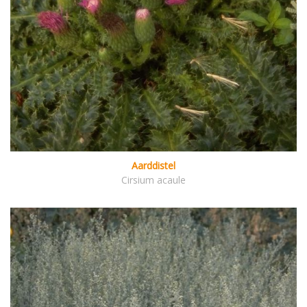
Aarddistel
Cirsium acaule