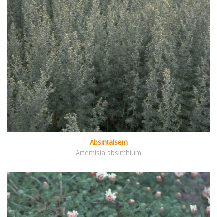
Absintalsem
Artemisia absinthium