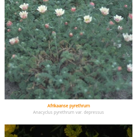
Afrikaanse pyrethrum
Anacyclus pyrethrum var. depressus