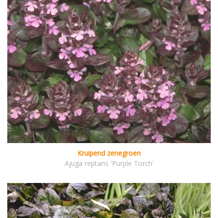
Kruipend zenegroen
Ajuga reptans 'Purple Torch'