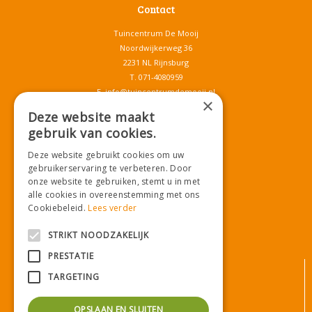
Contact
Tuincentrum De Mooij
Noordwijkerweg 36
2231 NL Rijnsburg
T.
071-4080959
E.
info@tuincentrumdemooij.nl
×
Deze website maakt
gebruik van cookies.
Download onze App!
Deze website gebruikt cookies om uw
gebruikerservaring te verbeteren. Door
onze website te gebruiken, stemt u in met
alle cookies in overeenstemming met ons
Cookiebeleid.
Lees verder
STRIKT NOODZAKELIJK
PRESTATIE
© Tuincentrum De Mooij
TARGETING
Algemene voorwaarden
Privacy statement
OPSLAAN EN SLUITEN