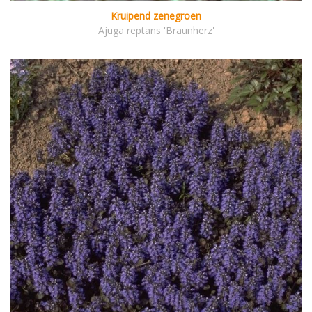
Kruipend zenegroen
Ajuga reptans 'Braunherz'