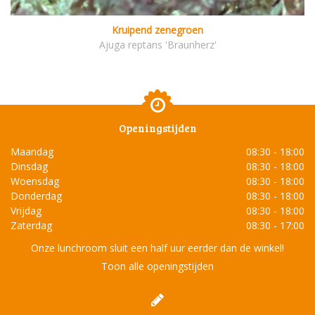
Kruipend zenegroen
Ajuga reptans 'Braunherz'
Openingstijden
Maandag
08:30 - 18:00
Dinsdag
08:30 - 18:00
Woensdag
08:30 - 18:00
Donderdag
08:30 - 18:00
Vrijdag
08:30 - 18:00
Zaterdag
08:30 - 17:00
Onze lunchroom sluit een half uur eerder dan de winkel!
Toon alle openingstijden