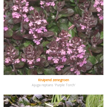
Kruipend zenegroen
Ajuga reptans 'Purple Torch'