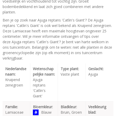
voedselrijk en vochthoudend tot vochtig zijn. Groeit
bodembedekkend en laat zich goed combineren met andere
planten.
Ben je op zoek naar Ajuga reptans 'Catlin's Giant'? De Ajuga
reptans 'Catlin's Giant' is ook wel bekend als Kruipend zenegroen.
Deze Lamiaceae heeft een maximale hoogtevan ongeveer 25
centimeter. Wil je meer informatie ontvangen of tips over
deze Ajuga reptans 'Catlin's Giant'? Je bent van harte welkom in
ons tuincentrum. Belangrijk om te weten: niet alle planten in deze
groenencyclopedie zijn (op elk moment) in ons tuincentrum
verkrijgbaar.
Nederlandse
Wetenschap
Type plant:
Geslacht:
naam:
pelijke naam:
Vaste plant
Ajuga
Kruipend
Ajuga
zenegroen
reptans
'Catlin's
Giant'
Familie:
Bloemkleur:
Bladkleur:
Veelkleurig
Lamiaceae
Blauw
Bruin, Groen
blad: