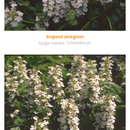
Kruipend zenegroen
Ajuga reptans 'Schneekerze'