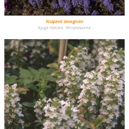
Kruipend zenegroen
Ajuga reptans 'Atropurpurea'