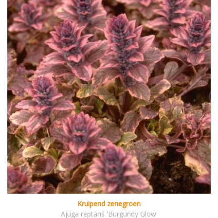
Kruipend zenegroen
Ajuga reptans 'Burgundy Glow'