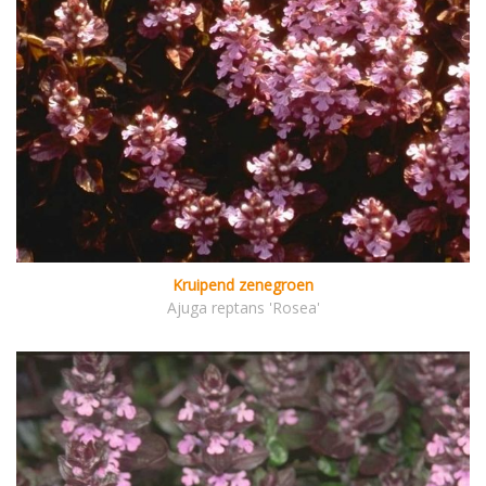
Kruipend zenegroen
Ajuga reptans 'Rosea'