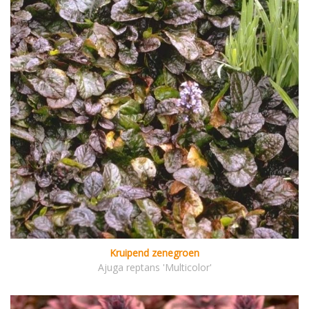
Kruipend zenegroen
Ajuga reptans 'Multicolor'