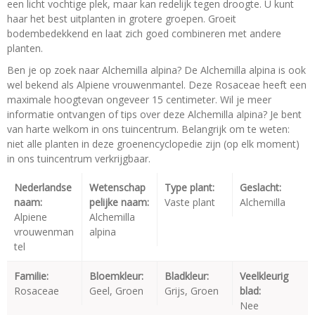
een licht vochtige plek, maar kan redelijk tegen droogte. U kunt
haar het best uitplanten in grotere groepen. Groeit
bodembedekkend en laat zich goed combineren met andere
planten.
Ben je op zoek naar Alchemilla alpina? De Alchemilla alpina is ook
wel bekend als Alpiene vrouwenmantel. Deze Rosaceae heeft een
maximale hoogtevan ongeveer 15 centimeter. Wil je meer
informatie ontvangen of tips over deze Alchemilla alpina? Je bent
van harte welkom in ons tuincentrum. Belangrijk om te weten:
niet alle planten in deze groenencyclopedie zijn (op elk moment)
in ons tuincentrum verkrijgbaar.
Nederlandse
Wetenschap
Type plant:
Geslacht:
naam:
pelijke naam:
Vaste plant
Alchemilla
Alpiene
Alchemilla
vrouwenman
alpina
tel
Familie:
Bloemkleur:
Bladkleur:
Veelkleurig
Rosaceae
Geel, Groen
Grijs, Groen
blad:
Nee