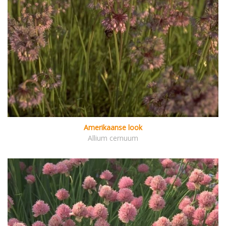
Amerikaanse look
Allium cernuum