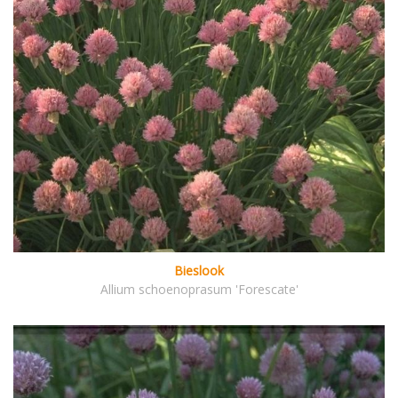
Bieslook
Allium schoenoprasum 'Forescate'