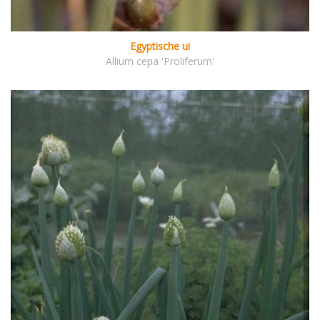
Egyptische ui
Allium cepa 'Proliferum'