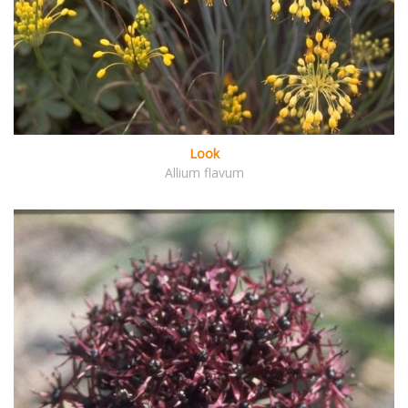
Look
Allium flavum