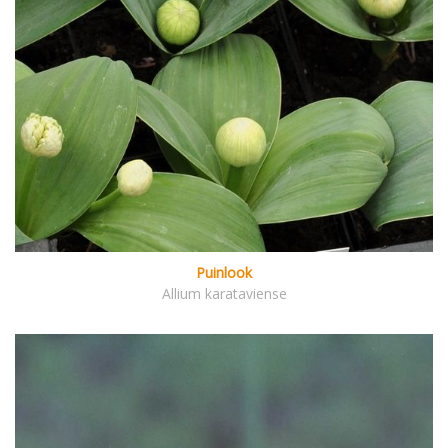
Puinlook
Allium karataviense