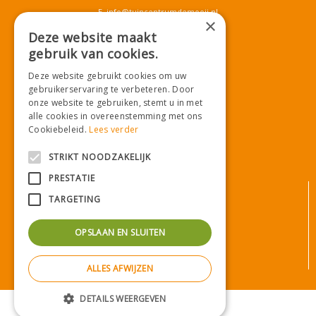
E.
info@tuincentrumdemooij.nl
×
Deze website maakt
gebruik van cookies.
Download onze App!
Deze website gebruikt cookies om uw
gebruikerservaring te verbeteren. Door
onze website te gebruiken, stemt u in met
alle cookies in overeenstemming met ons
Cookiebeleid.
Lees verder
STRIKT NOODZAKELIJK
PRESTATIE
© Tuincentrum De Mooij
TARGETING
Algemene voorwaarden
Privacy statement
OPSLAAN EN SLUITEN
Bezorginformatie
Betaalinformatie
ALLES AFWIJZEN
Privacy policy
Green Solutions
|
Tuincentrum Overzicht
DETAILS WEERGEVEN