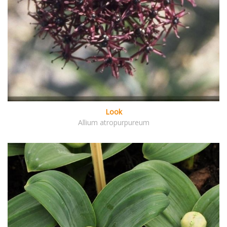
Look
Allium atropurpureum