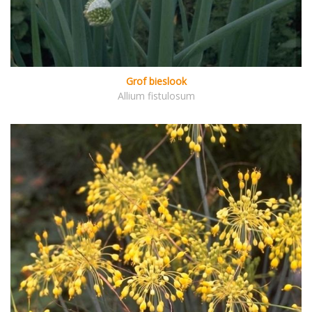
Grof bieslook
Allium fistulosum