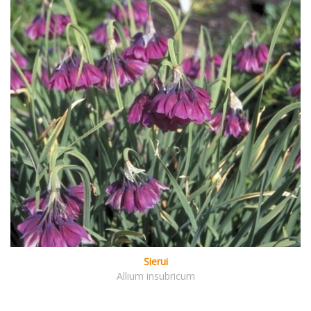
Sierui
Allium insubricum