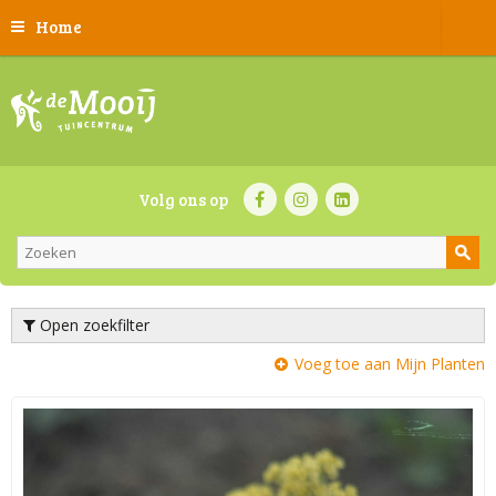
Home
Volg ons op
Open zoekfilter
Voeg toe aan Mijn Planten