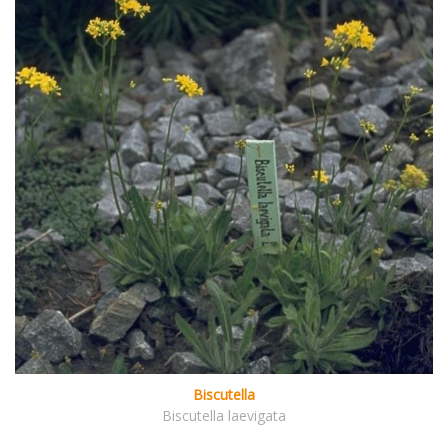
Biscutella
Biscutella laevigata