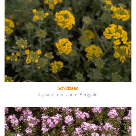
Schildzaad
Alyssum montanum 'Berggold'