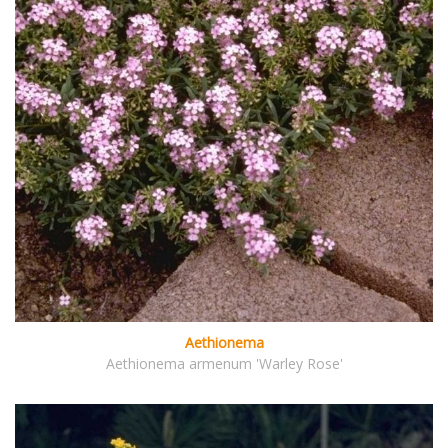
Aethionema
Aethionema armenum 'Warley Rose'