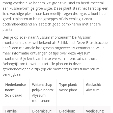
matig voedselrijke bodem. Ze groeit vrij snel en heeft meestal
een kussenvormige groeiwijze. Deze plant staat het liefst op een
licht vochtige plek, maar kan redelijk tegen droogte. U kunt haar
goed uitplanten In kleine groepjes of als eenling. Groeit
bodembedekkend en laat zich goed combineren met andere
planten.
Ben je op zoek naar Alyssum montanum? De Alyssum
montanum is ook wel bekend als Schildzaad. Deze Brassicaceae
heeft een maximale hoogtevan ongeveer 15 centimeter. Wil je
meer informatie ontvangen of tips over deze Alyssum
montanum? Je bent van harte welkom in ons tuincentrum.
Belangrijk om te weten: niet alle planten in deze
groenencyclopedie zijn (op elk moment) in ons tuincentrum
verkrijgbaar.
Nederlandse
Wetenschap
Type plant:
Geslacht:
naam:
pelijke naam:
Vaste plant
Alyssum
Schildzaad
Alyssum
montanum
Familie:
Bloemkleur:
Bladkleur:
Veelkleurig