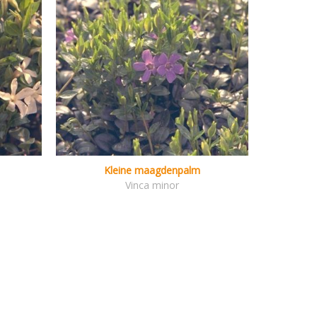
Kleine maagdenpalm
Vinca minor