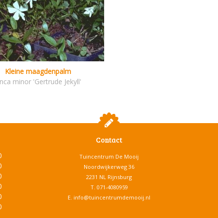
Kleine maagdenpalm
inca minor 'Gertrude Jekyll'
Contact
0
Tuincentrum De Mooij
0
Noordwijkerweg 36
0
2231 NL Rijnsburg
0
T.
071-4080959
0
E.
info@tuincentrumdemooij.nl
0