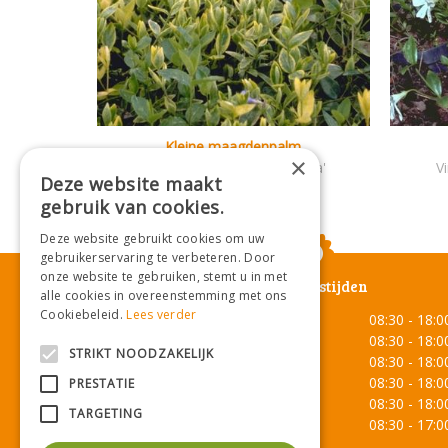
Kleine maagdenpalm
×
Vinca minor 'Aureovariegata'
V
Deze website maakt
gebruik van cookies.
Deze website gebruikt cookies om uw
gebruikerservaring te verbeteren. Door
onze website te gebruiken, stemt u in met
Openingstijden
alle cookies in overeenstemming met ons
Cookiebeleid.
Lees verder
Maandag
08:30 - 18:0
Dinsdag
08:30 - 18:0
STRIKT NOODZAKELIJK
Woensdag
08:30 - 18:0
Donderdag
08:30 - 18:0
PRESTATIE
Vrijdag
08:30 - 18:0
TARGETING
Zaterdag
08:30 - 17:0