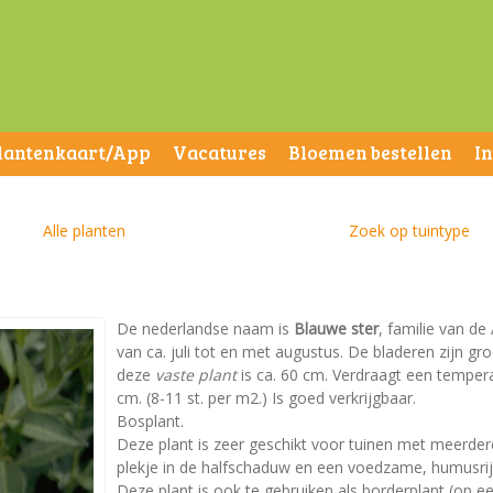
lantenkaart/App
Vacatures
Bloemen bestellen
I
Alle planten
Zoek op tuintype
De nederlandse naam is
Blauwe ster
, familie van de
van ca. juli tot en met augustus. De bladeren zijn 
deze
vaste plant
is ca. 60 cm. Verdraagt een tempera
cm. (8-11 st. per m2.) Is goed verkrijgbaar.
Bosplant.
Deze plant is zeer geschikt voor tuinen met meerder
plekje in de halfschaduw en een voedzame, humusri
Deze plant is ook te gebruiken als borderplant (op 