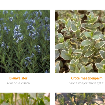
Blauwe ster
Grote maagdenpalm
Amsonia ciliata
Vinca major 'Variegata'