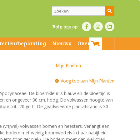
Volg ons op
nterieurbeplanting
Nieuws
Over ons
Mijn Planten
Voeg toe aan Mijn Planten
 Apocynaceae. De bloemkleur is blauw en de bloeitijd is
groen en ongeveer 30 cm. hoog. De volwassen hoogte van
tuur tot -20 gr. C. De geadviseerde plantafstand is 30
e (vrijwel) volwassen bomen en heesters. Verlangt een
jke bodem met weinig boomwortels in haar nabijheid.
een iets zonniger plek). De bodem moet dan wel goed