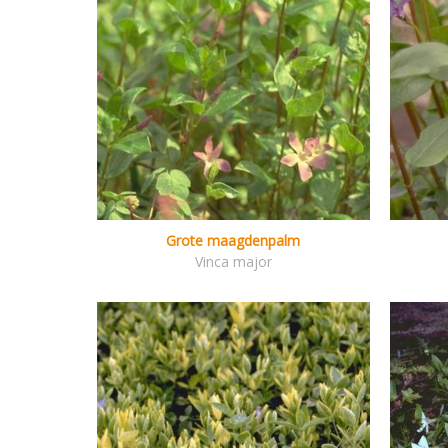
Grote maagdenpalm
Vinca major