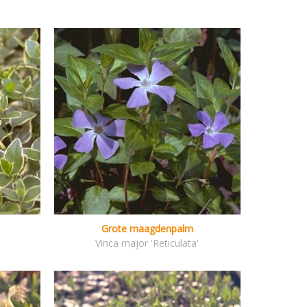
Grote maagdenpalm
Vinca major 'Reticulata'