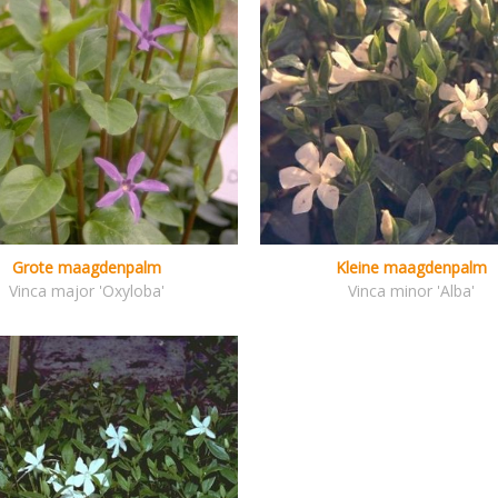
Grote maagdenpalm
Kleine maagdenpalm
Vinca major 'Oxyloba'
Vinca minor 'Alba'