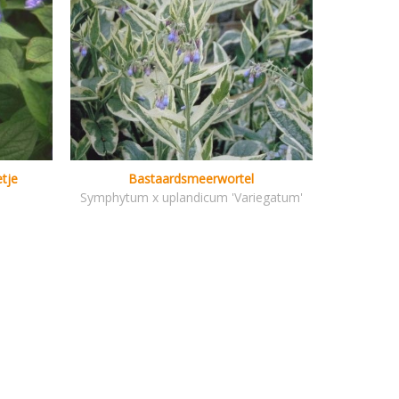
tje
Bastaardsmeerwortel
Symphytum x uplandicum 'Variegatum'