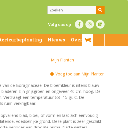
Volg ons op
nterieurbeplanting
Nieuws
Over ons
Mijn Planten
Voeg toe aan Mijn Planten
ie van de Boraginaceae. De bloemkleur is intens blauw
De bladeren zijn grijsgroen en ongeveer 40 cm. hoog. De
m. Verdraagt een temperatuur tot -15 gr. C. De
Is ruim verkrijgbaar.
 opvallend blad, bloei, of vorm en laat zich eenvoudig
tende, voedselrijke grond. Deze plant is zeer geschikt
orte periodes van droogte prima. Natte winters