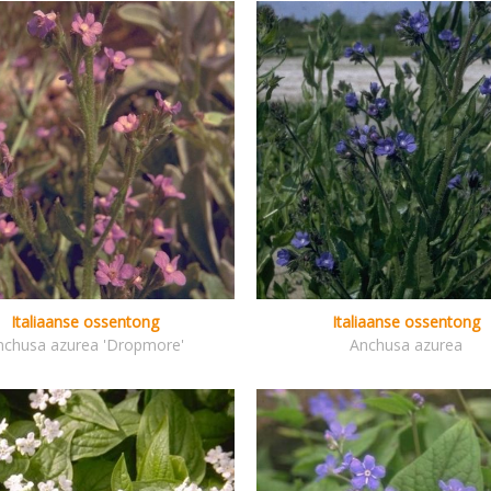
Italiaanse ossentong
Italiaanse ossentong
nchusa azurea 'Dropmore'
Anchusa azurea