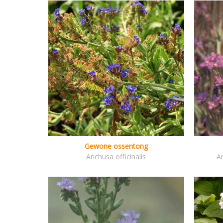
Gewone ossentong
Anchusa officinalis
A