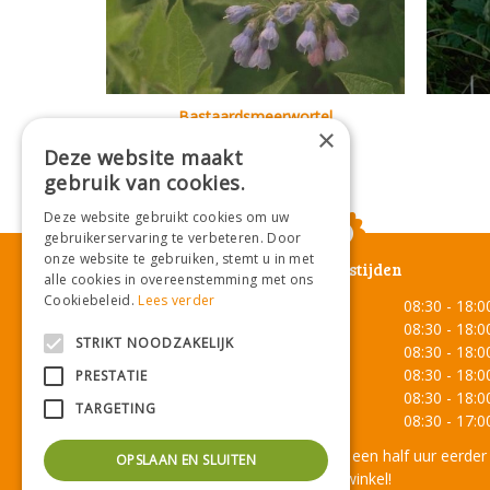
Bastaardsmeerwortel
×
Symphytum x uplandicum
Deze website maakt
gebruik van cookies.
Deze website gebruikt cookies om uw
gebruikerservaring te verbeteren. Door
onze website te gebruiken, stemt u in met
Openingstijden
alle cookies in overeenstemming met ons
Cookiebeleid.
Lees verder
Maandag
08:30 - 18:0
Dinsdag
08:30 - 18:0
STRIKT NOODZAKELIJK
Woensdag
08:30 - 18:0
Donderdag
08:30 - 18:0
PRESTATIE
Vrijdag
08:30 - 18:0
TARGETING
Zaterdag
08:30 - 17:0
Onze lunchroom sluit een half uur eerder
OPSLAAN EN SLUITEN
dan de winkel!