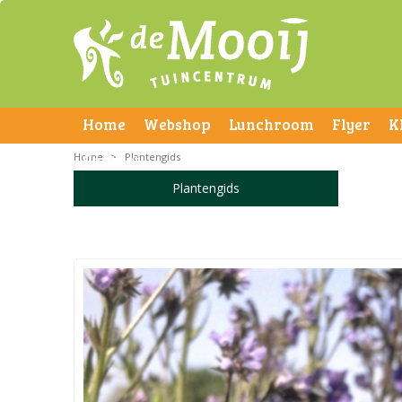
Home
Webshop
Lunchroom
Flyer
K
Home
Contact
>
Plantengids
Plantengids