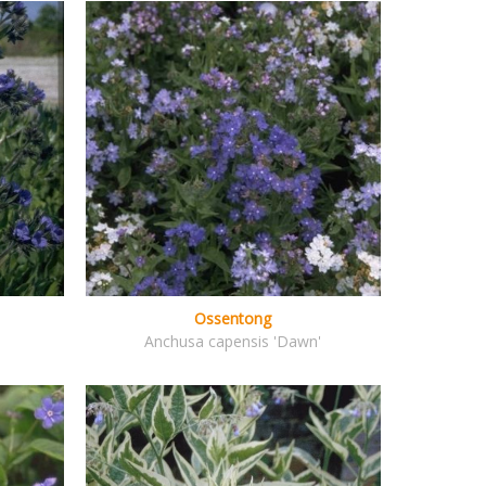
Ossentong
Anchusa capensis 'Dawn'