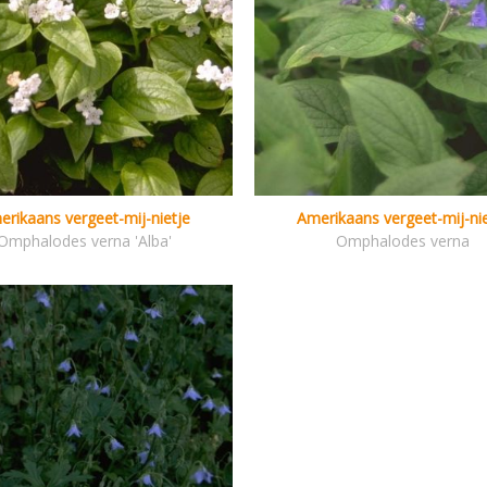
erikaans vergeet-mij-nietje
Amerikaans vergeet-mij-nie
Omphalodes verna 'Alba'
Omphalodes verna