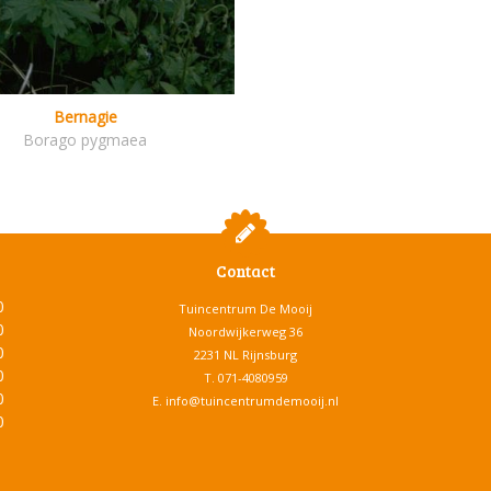
Bernagie
Borago pygmaea
Contact
0
Tuincentrum De Mooij
0
Noordwijkerweg 36
0
2231 NL Rijnsburg
0
T.
071-4080959
0
E.
info@tuincentrumdemooij.nl
0