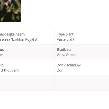
appelijke naam:
Type plant:
azurea 'Loddon Royalist'
Vaste plant
ur:
Bladkleur:
uw
Grijs, Groen
id:
Zon / schaduw:
ochthoudend
Zon