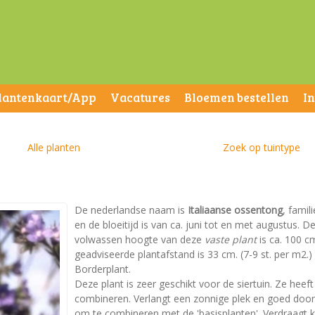
lantenkaart/App
Vacatures
Bloemen bestellen
I
Alle planten
Zoek op tuintype
De nederlandse naam is
Italiaanse ossentong
, famil
en de bloeitijd is van ca. juni tot en met augustus. 
volwassen hoogte van deze
vaste plant
is ca. 100 c
geadviseerde plantafstand is 33 cm. (7-9 st. per m2.) 
Borderplant.
Deze plant is zeer geschikt voor de siertuin. Ze heeft
combineren. Verlangt een zonnige plek en goed doorla
om te combineren met de 'basisplanten'. Verdraagt k