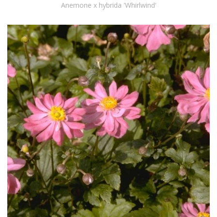
Anemone x hybrida 'Whirlwind'