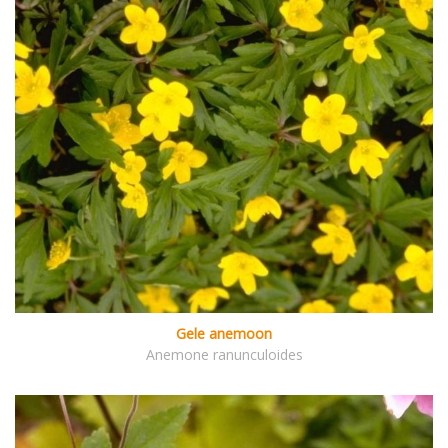
Gele anemoon
Anemone ranunculoides