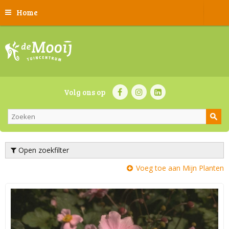
Home
Volg ons op
Open zoekfilter
Voeg toe aan Mijn Planten