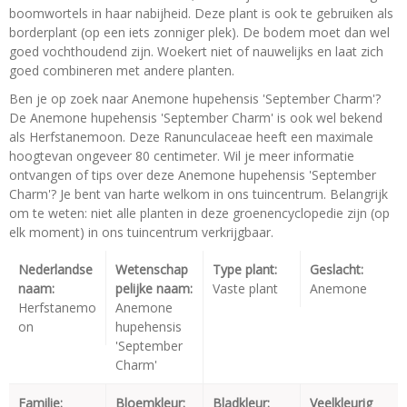
boomwortels in haar nabijheid. Deze plant is ook te gebruiken als
borderplant (op een iets zonniger plek). De bodem moet dan wel
goed vochthoudend zijn. Woekert niet of nauwelijks en laat zich
goed combineren met andere planten.
Ben je op zoek naar Anemone hupehensis 'September Charm'?
De Anemone hupehensis 'September Charm' is ook wel bekend
als Herfstanemoon. Deze Ranunculaceae heeft een maximale
hoogtevan ongeveer 80 centimeter. Wil je meer informatie
ontvangen of tips over deze Anemone hupehensis 'September
Charm'? Je bent van harte welkom in ons tuincentrum. Belangrijk
om te weten: niet alle planten in deze groenencyclopedie zijn (op
elk moment) in ons tuincentrum verkrijgbaar.
Nederlandse
Wetenschap
Type plant:
Geslacht:
naam:
pelijke naam:
Vaste plant
Anemone
Herfstanemo
Anemone
on
hupehensis
'September
Charm'
Familie:
Bloemkleur:
Bladkleur:
Veelkleurig