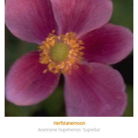
Herfstanemoon
Anemone hupehensis 'Superba'