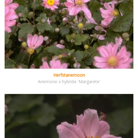
Herfstanemoon
Anemone x hybrida 'Margarete'