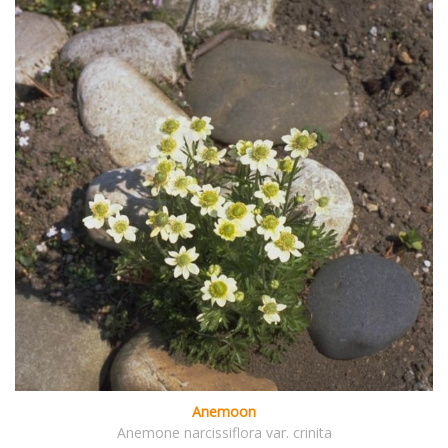
Anemoon
Anemone narcissiflora var. crinita