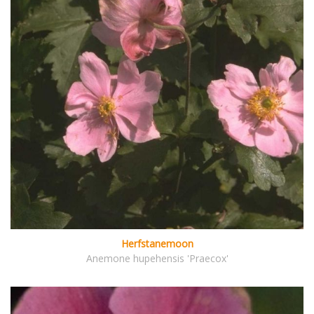
Herfstanemoon
Anemone hupehensis 'Praecox'