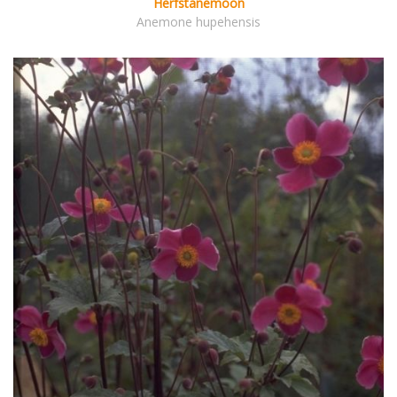
Herfstanemoon
Anemone hupehensis