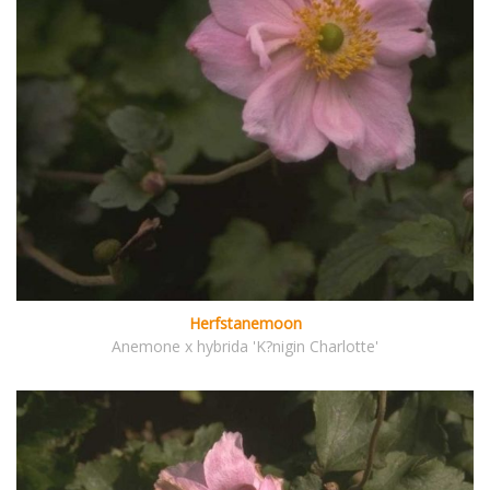
Herfstanemoon
Anemone x hybrida 'K?nigin Charlotte'