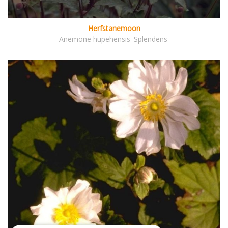
Herfstanemoon
Anemone hupehensis 'Splendens'