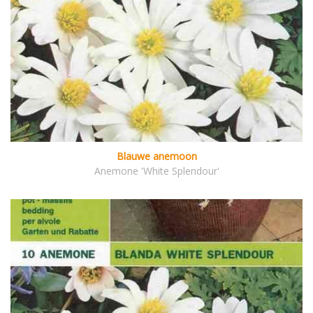
Blauwe anemoon
Anemone 'White Splendour'