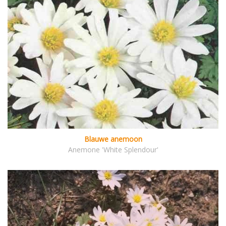
Blauwe anemoon
Anemone 'White Splendour'