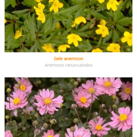
Gele anemoon
Anemone ranunculoides