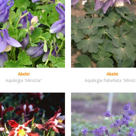
Akelei
Akelei
Aquilegia 'Ministar'
Aquilegia flabellata 'Minist