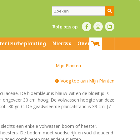
Volg ons op
nterieurbeplanting
Nieuws
Over ons
Mijn Planten
Voeg toe aan Mijn Planten
culaceae. De bloemkleur is blauw-wit en de bloeitijd is
n en ongeveer 30 cm. hoog. De volwassen hoogte van deze
ot -30 gr. C. De geadviseerde plantafstand is 33 cm. (7-
et slechts een enkele volwassen boom of heester.
n heesters. De bodem moet voedselrijk en vochthoudend
 zich goed combineren met andere planten.