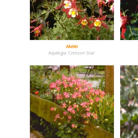
Akelei
Aquilegia 'Crimson Star'