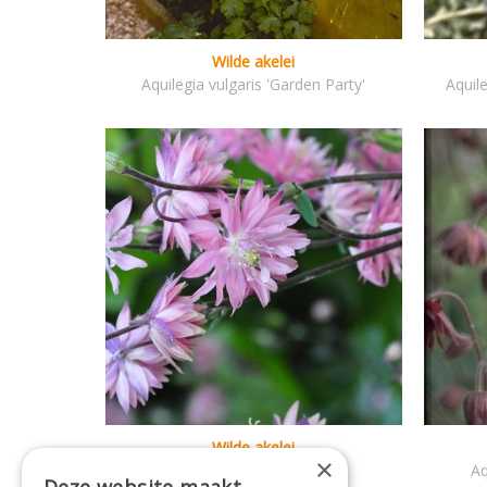
Wilde akelei
Aquilegia vulgaris 'Garden Party'
Aquile
Wilde akelei
×
Aquilegia vulgaris 'Plena'
Aq