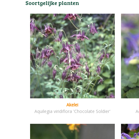
Soortgelijke planten
Akelei
Aquilegia viridiflora 'Chocolate Soldier'
A