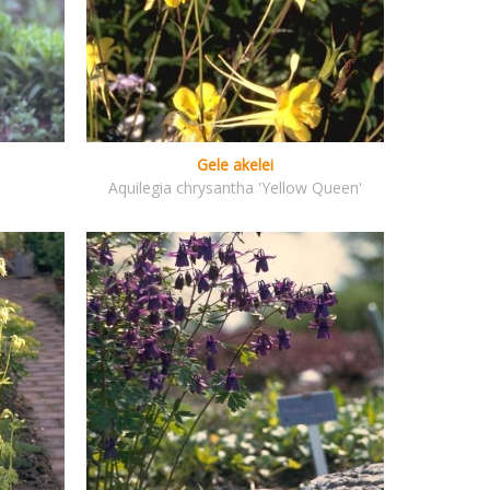
Gele akelei
Aquilegia chrysantha 'Yellow Queen'