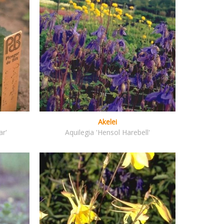
Akelei
ar'
Aquilegia 'Hensol Harebell'