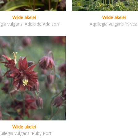
Wilde akelei
Wilde akelei
gia vulgaris 'Adelaide Addison'
Aquilegia vulgaris 'Nivea
Wilde akelei
uilegia vulgaris 'Ruby Port'