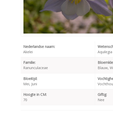
Nederlandse naam:
Wetensch
Akelei
Aquilegia
Familie:
Bloemkle
Ranunculaceae
Blauw, W
Bloeitijd:
Vochtighe
Mei, Juni
Vochtho
Hoogte in CM:
Giftig:
70
Nee