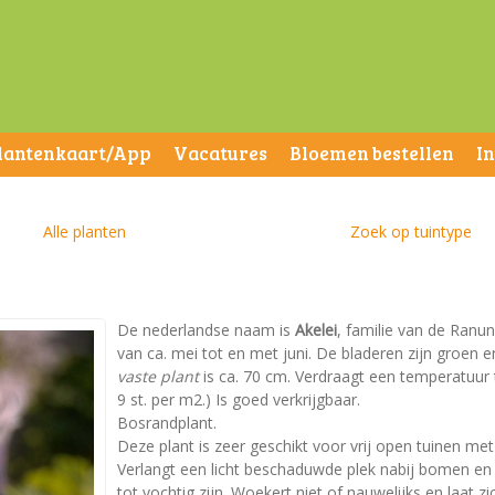
lantenkaart/App
Vacatures
Bloemen bestellen
I
Alle planten
Zoek op tuintype
De nederlandse naam is
Akelei
, familie van de Ranun
van ca. mei tot en met juni. De bladeren zijn groe
vaste plant
is ca. 70 cm. Verdraagt een temperatuur t
9 st. per m2.) Is goed verkrijgbaar.
Bosrandplant.
Deze plant is zeer geschikt voor vrij open tuinen m
Verlangt een licht beschaduwde plek nabij bomen e
tot vochtig zijn. Woekert niet of nauwelijks en laat