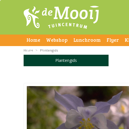
Home
Webshop
Lunchroom
Flyer
K
Home
Contact
>
Plantengids
Plantengids