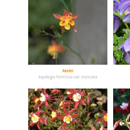
Akelei
Aquilegia formosa var. truncata