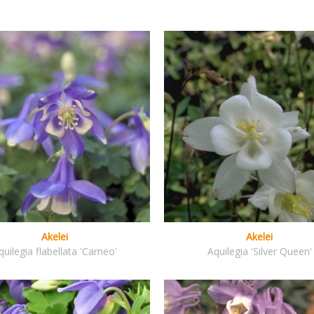
Akelei
Akelei
quilegia flabellata 'Cameo'
Aquilegia 'Silver Queen'