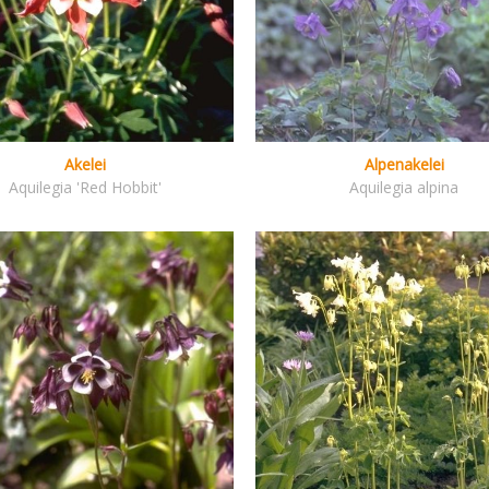
Akelei
Alpenakelei
Aquilegia 'Red Hobbit'
Aquilegia alpina