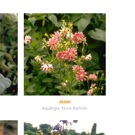
Akelei
Aquilegia 'Nora Barlow'