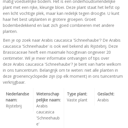
matig voedselrijke bodem. Het is een onderhoudsvriendelijke
plant met een rijke, kleurige bloei. Deze plant staat het liefst op
een licht vochtige plek, maar kan redelijk tegen droogte. U kunt
haar het best uitplanten in grotere groepen. Groeit
bodembedekkend en laat zich goed combineren met andere
planten.
Ben je op zoek naar Arabis caucasica 'Schneehaube'? De Arabis
caucasica 'Schneehaube' is ook wel bekend als Rijstebrij. Deze
Brassicaceae heeft een maximale hoogtevan ongeveer 20
centimeter. Wil je meer informatie ontvangen of tips over
deze Arabis caucasica 'Schneehaube'? Je bent van harte welkom
in ons tuincentrum. Belangrijk om te weten: niet alle planten in
deze groenencyclopedie zijn (op elk moment) in ons tuincentrum
verkrijgbaar.
Nederlandse
Wetenschap
Type plant:
Geslacht:
naam:
pelijke naam:
Vaste plant
Arabis
Rijstebrij
Arabis
caucasica
'Schneehaub
e'