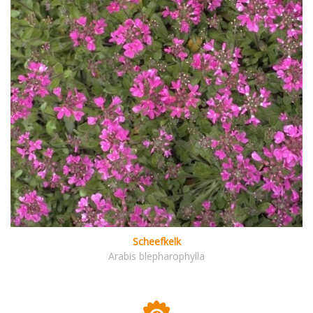
Scheefkelk
Arabis blepharophylla