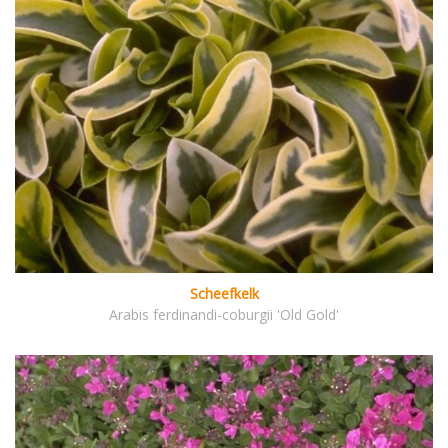
Scheefkelk
Arabis ferdinandi-coburgii 'Old Gold'