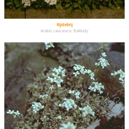
Rijstebrij
Arabis caucasica 'Bakkely'