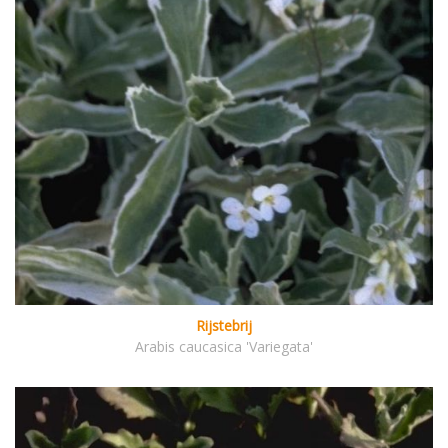
Rijstebrij
Arabis caucasica 'Variegata'