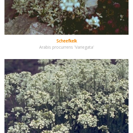
Scheefkelk
Arabis procurrens 'Variegata'