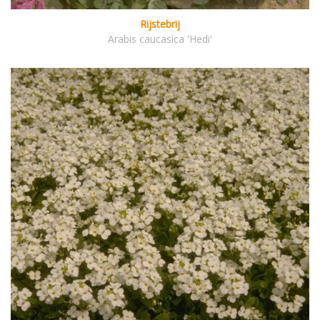
Rijstebrij
Arabis caucasica 'Hedi'