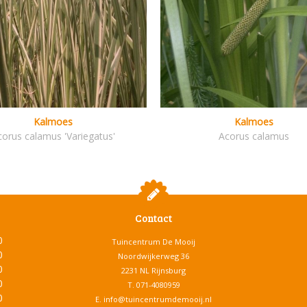
Kalmoes
Kalmoes
corus calamus 'Variegatus'
Acorus calamus
Contact
0
Tuincentrum De Mooij
0
Noordwijkerweg 36
0
2231 NL Rijnsburg
0
T.
071-4080959
0
E.
info@tuincentrumdemooij.nl