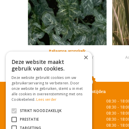
Italiaanse aronskelk
×
Arum italicum 'Marmoratum'
A
Deze website maakt
gebruik van cookies.
Deze website gebruikt cookies om uw
gebruikerservaring te verbeteren. Door
onze website te gebruiken, stemt u in met
Openingstijden
alle cookies in overeenstemming met ons
Cookiebeleid.
Lees verder
Maandag
08:30 - 18:0
Dinsdag
08:30 - 18:0
STRIKT NOODZAKELIJK
Woensdag
08:30 - 18:0
Donderdag
08:30 - 18:0
PRESTATIE
Vrijdag
08:30 - 18:0
TARGETING