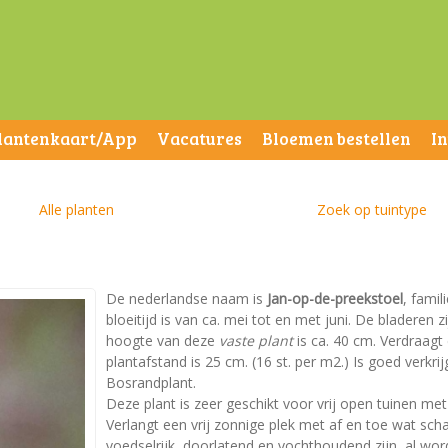
lantenkaart/App
Vacatures
Bloemen bestellen
I
Alle planten
Zoek op tuintype
De nederlandse naam is
Jan-op-de-preekstoel
, fami
bloeitijd is van ca. mei tot en met juni. De bladere
hoogte van deze
vaste plant
is ca. 40 cm. Verdraagt
plantafstand is 25 cm. (16 st. per m2.) Is goed verkrij
Bosrandplant.
Deze plant is zeer geschikt voor vrij open tuinen m
Verlangt een vrij zonnige plek met af en toe wat 
voedselrijk, doorlatend en vochthoudend zijn, al w