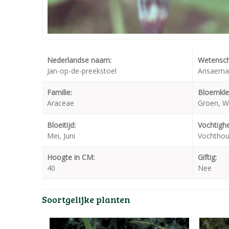
Nederlandse naam:
Wetensch
Jan-op-de-preekstoel
Arisaema 
Familie:
Bloemkle
Araceae
Groen, W
Bloeitijd:
Vochtighe
Mei, Juni
Vochtho
Hoogte in CM:
Giftig:
40
Nee
Soortgelijke planten