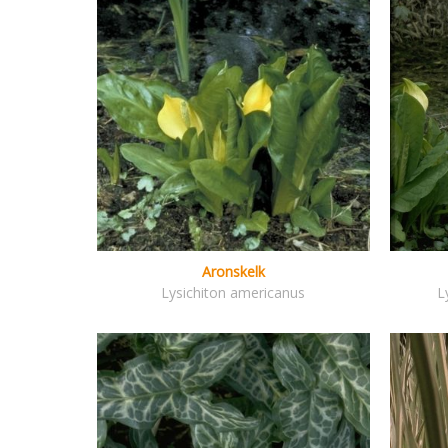
Aronskelk
Lysichiton americanus
L