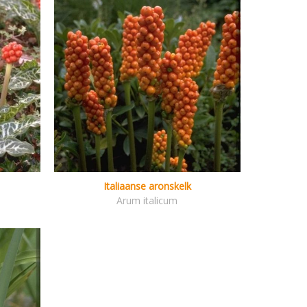
Italiaanse aronskelk
Arum italicum