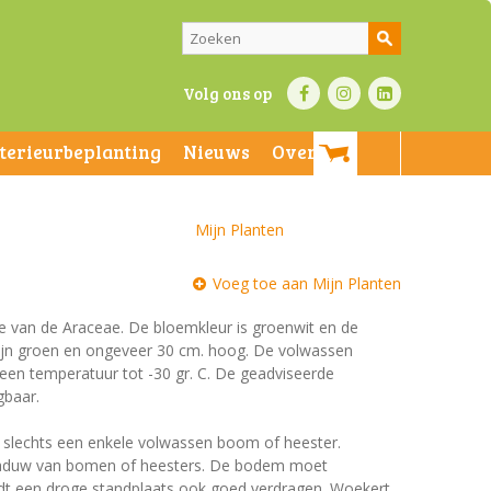
Volg ons op
nterieurbeplanting
Nieuws
Over ons
Mijn Planten
Voeg toe aan Mijn Planten
lie van de Araceae. De bloemkleur is groenwit en de
n zijn groen en ongeveer 30 cm. hoog. De volwassen
 een temperatuur tot -30 gr. C. De geadviseerde
gbaar.
et slechts een enkele volwassen boom of heester.
schaduw van bomen of heesters. De bodem moet
ordt een droge standplaats ook goed verdragen. Woekert