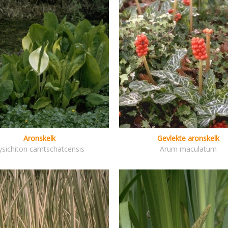
Aronskelk
Gevlekte aronskelk
ysichiton camtschatcensis
Arum maculatum