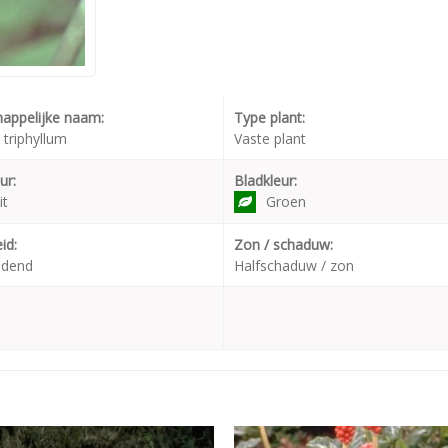
appelijke naam:
Type plant:
triphyllum
Vaste plant
ur:
Bladkleur:
it
Groen
id:
Zon / schaduw:
udend
Halfschaduw / zon