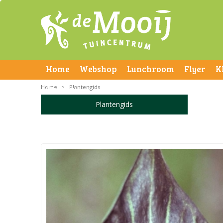
Home
Webshop
Lunchroom
Flyer
K
Home
Contact
>
Plantengids
Plantengids