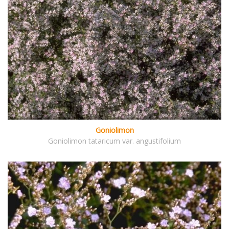
Goniolimon
Goniolimon tataricum var. angustifolium