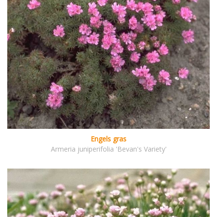
Engels gras
Armeria juniperifolia 'Bevan's Variety'