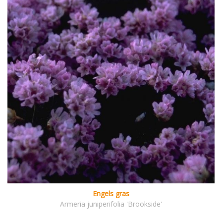
Engels gras
Armeria juniperifolia 'Brookside'