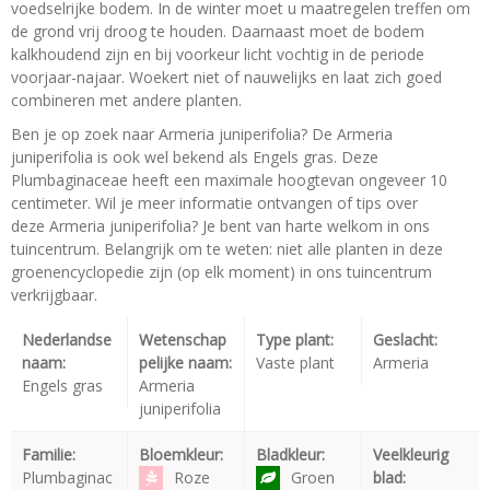
voedselrijke bodem. In de winter moet u maatregelen treffen om
de grond vrij droog te houden. Daarnaast moet de bodem
kalkhoudend zijn en bij voorkeur licht vochtig in de periode
voorjaar-najaar. Woekert niet of nauwelijks en laat zich goed
combineren met andere planten.
Ben je op zoek naar Armeria juniperifolia? De Armeria
juniperifolia is ook wel bekend als Engels gras. Deze
Plumbaginaceae heeft een maximale hoogtevan ongeveer 10
centimeter. Wil je meer informatie ontvangen of tips over
deze Armeria juniperifolia? Je bent van harte welkom in ons
tuincentrum. Belangrijk om te weten: niet alle planten in deze
groenencyclopedie zijn (op elk moment) in ons tuincentrum
verkrijgbaar.
Nederlandse
Wetenschap
Type plant:
Geslacht:
naam:
pelijke naam:
Vaste plant
Armeria
Engels gras
Armeria
juniperifolia
Familie:
Bloemkleur:
Bladkleur:
Veelkleurig
Plumbaginac
Roze
Groen
blad: