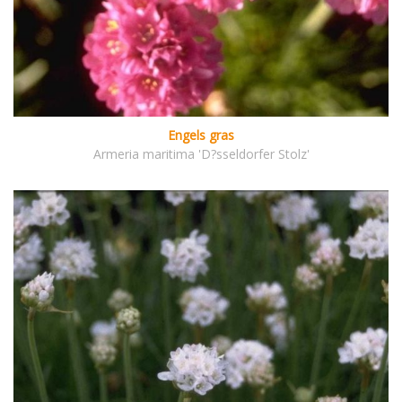
Engels gras
Armeria maritima 'D?sseldorfer Stolz'