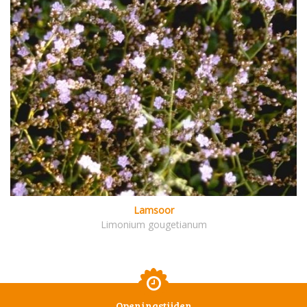
Lamsoor
Limonium gougetianum
Openingstijden