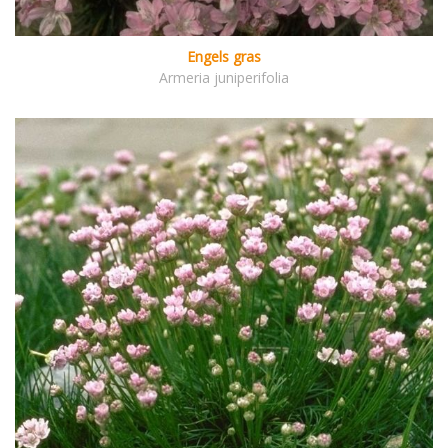
Engels gras
Armeria juniperifolia