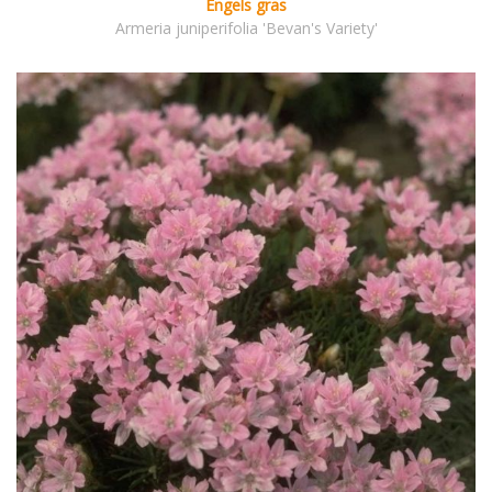
Engels gras
Armeria juniperifolia 'Bevan's Variety'