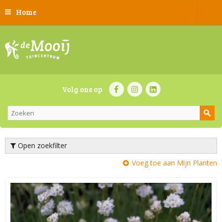
Home
Volg ons op
Open zoekfilter
Voeg toe aan Mijn Planten