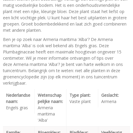
matig voedselrijke bodem. Het is een onderhoudsvriendelijke
plant met een rijke, kleurige bloei. Deze plant staat het liefst op
een licht vochtige plek. U kunt haar het best uitplanten in grotere
groepen. Groeit bodembedekkend en laat zich goed combineren
met andere planten.
Ben je op zoek naar Armeria maritima 'Alba'? De Armeria
maritima 'Alba' is ook wel bekend als Engels gras. Deze
Plumbaginaceae heeft een maximale hoogtevan ongeveer 15
centimeter. Wil je meer informatie ontvangen of tips over
deze Armeria maritima 'Alba'? Je bent van harte welkom in ons
tuincentrum. Belangrijk om te weten: niet alle planten in deze
groenencyclopedie zijn (op elk moment) in ons tuincentrum
verkrijgbaar.
Nederlandse
Wetenschap
Type plant:
Geslacht:
naam:
pelijke naam:
Vaste plant
Armeria
Engels gras
Armeria
maritima
'Alba'
Familie:
Bloemkleur:
Bladkleur:
Veelkleurig