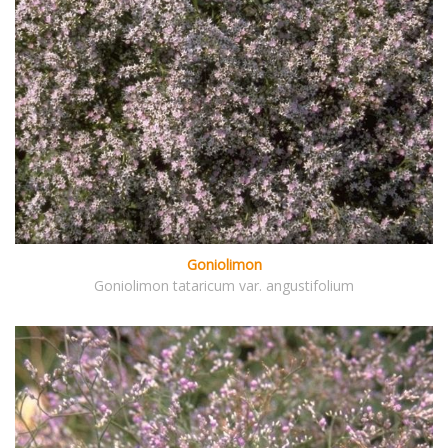
Goniolimon
Goniolimon tataricum var. angustifolium