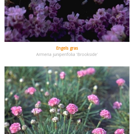
Engels gras
Armeria juniperifolia 'Brookside'