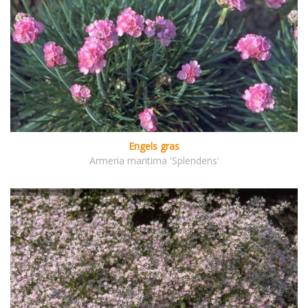
Engels gras
Armeria maritima 'Splendens'