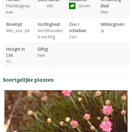
Plumbaginac
Wit
Groen
blad:
eae
Nee
Bloeitijd:
Vochtigheid:
Zon /
Wintergroen:
Mei, Juni, Juli
Vochthouden
schaduw:
Ja
d-vochtig
Zon
Hoogte in
Giftig:
CM:
Nee
15
Soortgelijke planten