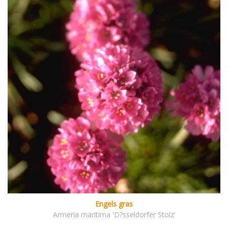
Engels gras
Armeria maritima 'D?sseldorfer Stolz'