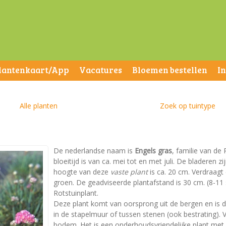
lantenkaart/App
Vacatures
Bloemen bestellen
I
Alle planten
Zoek op tuintype
De nederlandse naam is
Engels gras
, familie van d
bloeitijd is van ca. mei tot en met juli. De bladere
hoogte van deze
vaste plant
is ca. 20 cm. Verdraagt 
groen. De geadviseerde plantafstand is 30 cm. (8-11 s
Rotstuinplant.
Deze plant komt van oorsprong uit de bergen en is da
in de stapelmuur of tussen stenen (ook bestrating). 
bodem. Het is een onderhoudsvriendelijke plant met ee