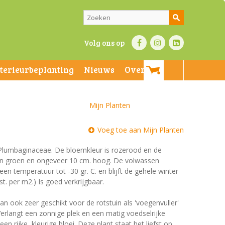
Volg ons op
nterieurbeplanting
Nieuws
Over ons
Mijn Planten
Voeg toe aan Mijn Planten
e Plumbaginaceae. De bloemkleur is rozerood en de
n zijn groen en ongeveer 10 cm. hoog. De volwassen
een temperatuur tot -30 gr. C. en blijft de gehele winter
t. per m2.) Is goed verkrijgbaar.
n ook zeer geschikt voor de rotstuin als 'voegenvuller'
Verlangt een zonnige plek en een matig voedselrijke
n rijke, kleurige bloei. Deze plant staat het liefst op