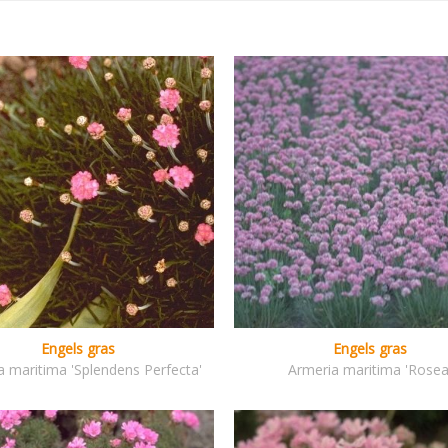
Engels gras
Engels gras
a maritima 'Splendens Perfecta'
Armeria maritima 'Rosea