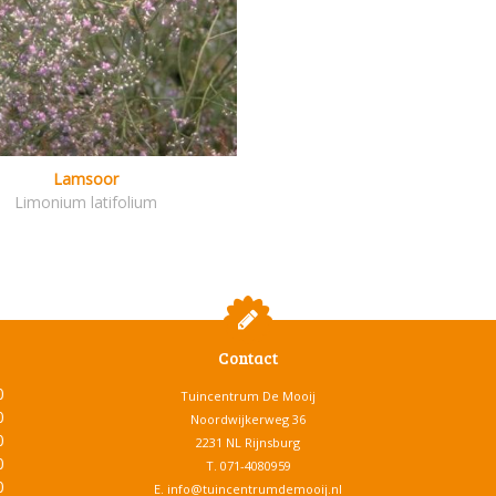
Lamsoor
Limonium latifolium
Contact
0
Tuincentrum De Mooij
0
Noordwijkerweg 36
0
2231 NL Rijnsburg
0
T.
071-4080959
0
E.
info@tuincentrumdemooij.nl