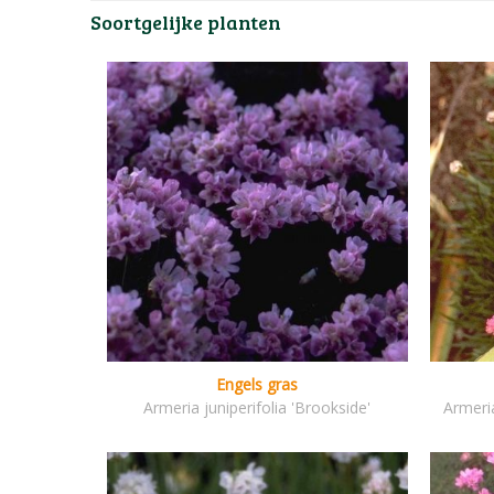
Soortgelijke planten
Engels gras
Armeria juniperifolia 'Brookside'
Armeri