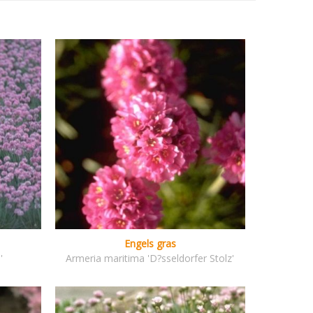
Engels gras
'
Armeria maritima 'D?sseldorfer Stolz'