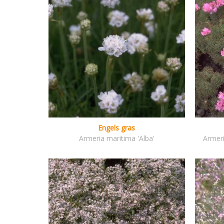
Engels gras
Armeria maritima 'Alba'
Armeri