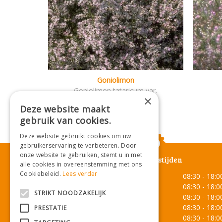
Goniolimon
Goniolimon tataricum var.
×
angustifolium
Deze website maakt
gebruik van cookies.
Deze website gebruikt cookies om uw
gebruikerservaring te verbeteren. Door
onze website te gebruiken, stemt u in met
Openingstijden
alle cookies in overeenstemming met ons
Cookiebeleid.
Lees verder
Maandag
08:30 - 18:0
Dinsdag
08:30 - 18:0
STRIKT NOODZAKELIJK
Woensdag
08:30 - 18:0
Donderdag
08:30 - 18:0
PRESTATIE
Vrijdag
08:30 - 18:0