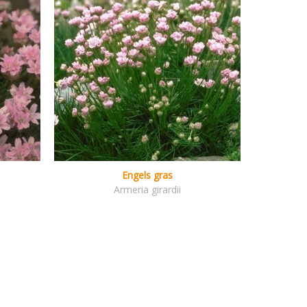
Engels gras
Armeria girardii