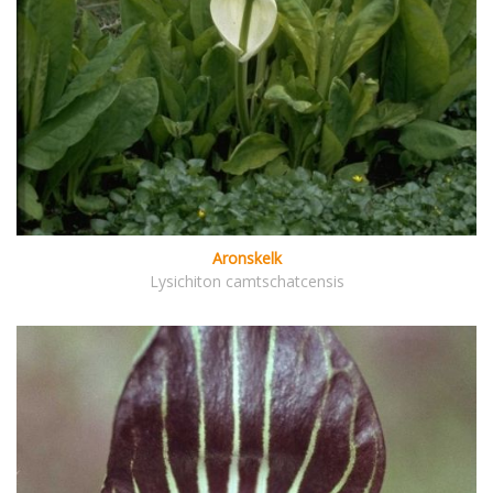
Aronskelk
Lysichiton camtschatcensis