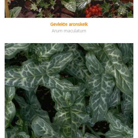
Gevlekte aronskelk
Arum maculatum