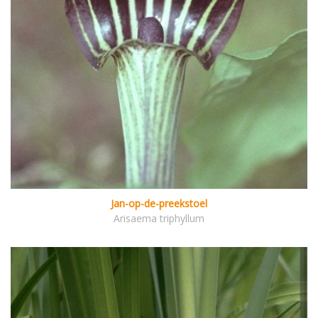
Jan-op-de-preekstoel
Arisaema triphyllum