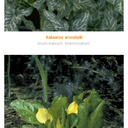
Italiaanse aronskelk
Arum italicum 'Marmoratum'