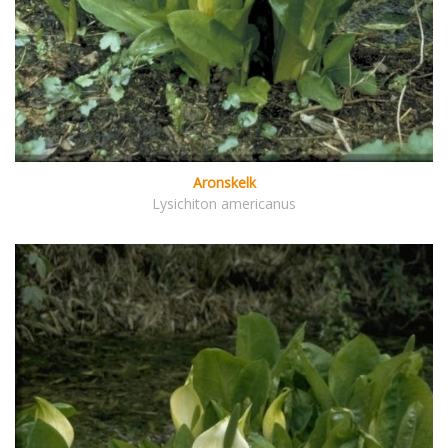
Aronskelk
Lysichiton americanus