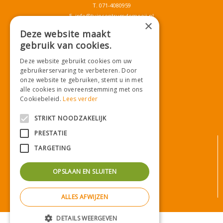
T.
071-4080959
E.
info@tuincentrumdemooij.nl
×
Deze website maakt
gebruik van cookies.
Download onze App!
Deze website gebruikt cookies om uw
gebruikerservaring te verbeteren. Door
onze website te gebruiken, stemt u in met
alle cookies in overeenstemming met ons
Cookiebeleid.
Lees verder
STRIKT NOODZAKELIJK
PRESTATIE
© Tuincentrum De Mooij
TARGETING
Algemene voorwaarden
Privacy statement
OPSLAAN EN SLUITEN
Bezorginformatie
Betaalinformatie
ALLES AFWIJZEN
Privacy policy
Green Solutions
|
Tuincentrum Overzicht
DETAILS WEERGEVEN