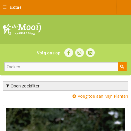
Home
Volg ons op
Open zoekfilter
Voeg toe aan Mijn Planten