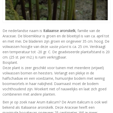
De nederlandse naam is
Italiaanse aronskelk
, familie van de
Araceae. De bloemkleur is groen en de bloeitijd is van ca. april tot
en met mei. De bladeren zijn groen en ongeveer 35 cm. hoog. De
volwassen hoogte van deze
vaste plant
is ca. 25 cm. Verdraagt
een temperatuur tot -20 gr. C. De geadviseerde plantafstand is 20
cm. (25 st. per m2.) Is ruim verkrijgbaar.
Bosplant.
Deze plant is zeer geschikt voor tuinen met meerdere (vrijwel)
volwassen bomen en heesters. Verlangt een plekje in de
halfschaduw en een voedzame, humusrijke bodem met weinig
boomwortels in haar nabijheid. Daarnaast moet de bodem
vochthoudend zijn. Woekert niet of nauwelijks en laat zich goed
combineren met andere planten.
Ben je op zoek naar Arum italicum? De Arum italicum is ook wel
bekend als Italiaanse aronskelk. Deze Araceae heeft een
maximale hoogtevan ongeveer 25 centimeter. Wil je meer